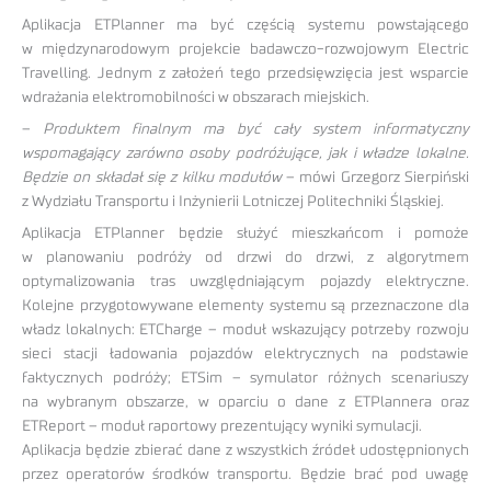
Aplikacja ETPlanner ma być częścią systemu powstającego
w międzynarodowym projekcie badawczo-rozwojowym Electric
Travelling. Jednym z założeń tego przedsięwzięcia jest wsparcie
wdrażania elektromobilności w obszarach miejskich.
–
Produktem finalnym ma być cały system informatyczny
wspomagający zarówno osoby podróżujące, jak i władze lokalne.
Będzie on składał się z kilku modułów
– mówi Grzegorz Sierpiński
z Wydziału Transportu i Inżynierii Lotniczej Politechniki Śląskiej.
Aplikacja ETPlanner będzie służyć mieszkańcom i pomoże
w planowaniu podróży od drzwi do drzwi, z algorytmem
optymalizowania tras uwzględniającym pojazdy elektryczne.
Kolejne przygotowywane elementy systemu są przeznaczone dla
władz lokalnych: ETCharge – moduł wskazujący potrzeby rozwoju
sieci stacji ładowania pojazdów elektrycznych na podstawie
faktycznych podróży; ETSim – symulator różnych scenariuszy
na wybranym obszarze, w oparciu o dane z ETPlannera oraz
ETReport – moduł raportowy prezentujący wyniki symulacji.
Aplikacja będzie zbierać dane z wszystkich źródeł udostępnionych
przez operatorów środków transportu. Będzie brać pod uwagę