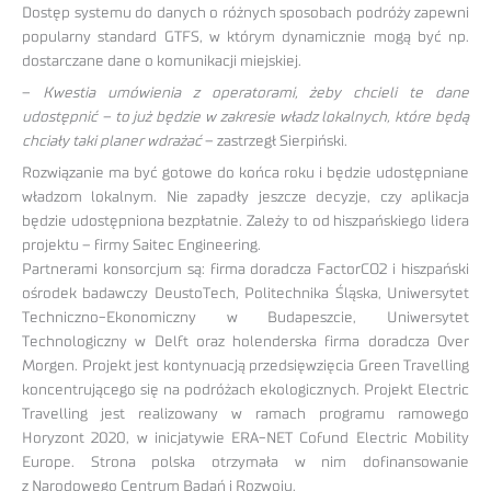
Dostęp systemu do danych o różnych sposobach podróży zapewni
popularny standard GTFS, w którym dynamicznie mogą być np.
dostarczane dane o komunikacji miejskiej.
–
Kwestia umówienia z operatorami, żeby chcieli te dane
udostępnić – to już będzie w zakresie władz lokalnych, które będą
chciały taki planer wdrażać
– zastrzegł Sierpiński.
Rozwiązanie ma być gotowe do końca roku i będzie udostępniane
władzom lokalnym. Nie zapadły jeszcze decyzje, czy aplikacja
będzie udostępniona bezpłatnie. Zależy to od hiszpańskiego lidera
projektu – firmy Saitec Engineering.
Partnerami konsorcjum są: firma doradcza FactorCO2 i hiszpański
ośrodek badawczy DeustoTech, Politechnika Śląska, Uniwersytet
Techniczno-Ekonomiczny w Budapeszcie, Uniwersytet
Technologiczny w Delft oraz holenderska firma doradcza Over
Morgen. Projekt jest kontynuacją przedsięwzięcia Green Travelling
koncentrującego się na podróżach ekologicznych. Projekt Electric
Travelling jest realizowany w ramach programu ramowego
Horyzont 2020, w inicjatywie ERA-NET Cofund Electric Mobility
Europe. Strona polska otrzymała w nim dofinansowanie
z Narodowego Centrum Badań i Rozwoju.