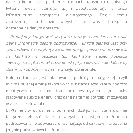
dane o komunikacji publicznej, formach transportu osobistego
(własny rower, hulajnoga itp.) i współdzielonego, a także
infrastrukturze transportu elektrycznego. Dzięki temu
zaprezentuje podróżnym wszystkie możliwości transportu
dostępne na danym obszarze.
–
Próbujemy integrować wszystkie rodzaje przemieszczeń i dać
pełną informację osobie podróżującej. Funkcją planera jest przy
tym możliwość priorytetyzacji konkretnego sposobu podróżowania
na konkretnym obszarze lub konkretnej trasie. Aplikacja
towarzysząca planerowi pozwoli też optymalizować całe łańcuchy
dziennych podróży
– wyjaśnia Grzegorz Sierpiński.
Kolejną funkcją jest planowanie podróży ekologicznej, czyli
minimalizującej emisję szkodliwych substancji. Pod kątem podróży
elektrycznymi środkami transportu wskazywane będą m.in.
szacowane zużycie energii oraz dane na temat potrzeb i możliwości
w zakresie ładowania.
ETPlanner, w odróżnieniu od innych dostępnych planerów, ma
faktycznie zbierać dane o wszystkich dostępnych formach
podróżowania i przetwarzać je, wymagając od użytkownika podania
jedynie podstawowych informacji.