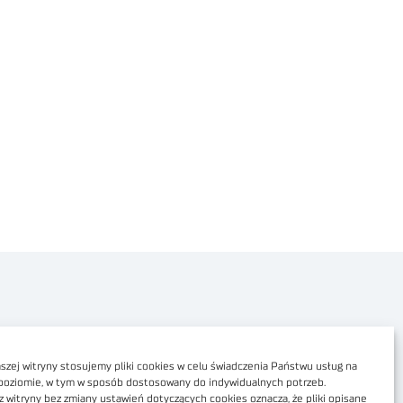
Polityka prywatności
Dostępność cyfrowa
zej witryny stosujemy pliki cookies w celu świadczenia Państwu usług na
poziomie, w tym w sposób dostosowany do indywidualnych potrzeb.
Regulamin Portalu
z witryny bez zmiany ustawień dotyczących cookies oznacza, że pliki opisane