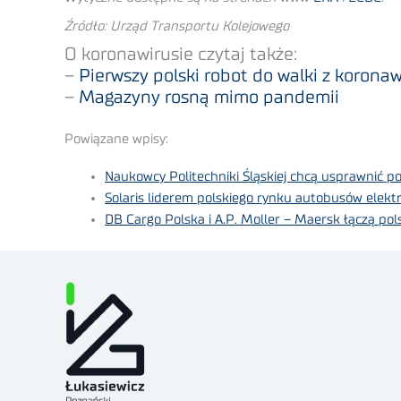
Źródło: Urząd Transportu Kolejowego
O koronawirusie czytaj także:
–
Pierwszy polski robot do walki z korona
–
Magazyny rosną mimo pandemii
Powiązane wpisy:
Naukowcy Politechniki Śląskiej chcą usprawnić p
Solaris liderem polskiego rynku autobusów elekt
DB Cargo Polska i A.P. Moller – Maersk łączą pol