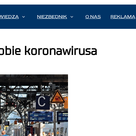
WIEDZA
NIEZBĘDNIK
O NAS
REKLAMA
dobie koronawirusa