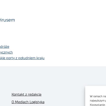
wirusem
odróże
rycznych
skie porty z południem kraju
Kontakt z redakcją
W ramach nas
najwyższym 
O Mediach Logistyka
Korzystanie 