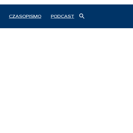
Search
CZASOPISMO
PODCAST
for:
Search Button