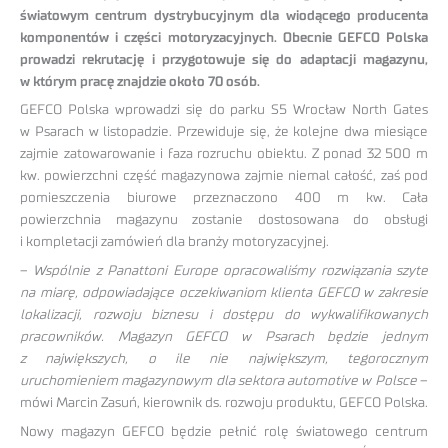
światowym centrum dystrybucyjnym dla wiodącego producenta
komponentów i części motoryzacyjnych. Obecnie GEFCO Polska
prowadzi rekrutację i przygotowuje się do adaptacji magazynu,
w którym pracę znajdzie około 70 osób.
GEFCO Polska wprowadzi się do parku S5 Wrocław North Gates
w Psarach w listopadzie. Przewiduje się, że kolejne dwa miesiące
zajmie zatowarowanie i faza rozruchu obiektu. Z ponad 32 500 m
kw. powierzchni część magazynowa zajmie niemal całość, zaś pod
pomieszczenia biurowe przeznaczono 400 m kw. Cała
powierzchnia magazynu zostanie dostosowana do obsługi
i kompletacji zamówień dla branży motoryzacyjnej.
–
Wspólnie z Panattoni Europe opracowaliśmy rozwiązania szyte
na miarę, odpowiadające oczekiwaniom klienta GEFCO w zakresie
lokalizacji, rozwoju biznesu i dostępu do wykwalifikowanych
pracowników. Magazyn GEFCO w Psarach będzie jednym
z największych, o ile nie największym, tegorocznym
uruchomieniem magazynowym dla sektora automotive w Polsce
–
mówi Marcin Zasuń, kierownik ds. rozwoju produktu, GEFCO Polska.
Nowy magazyn GEFCO będzie pełnić rolę światowego centrum