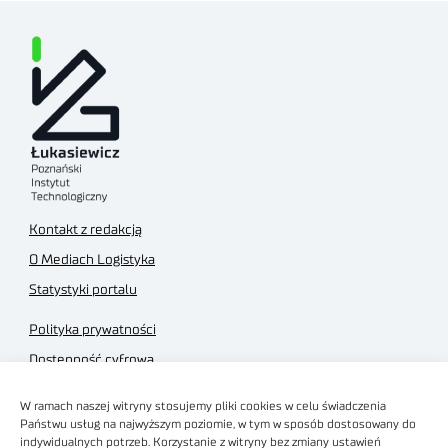
Kontakt z redakcją
O Mediach Logistyka
Statystyki portalu
Polityka prywatności
Dostępność cyfrowa
Regulamin Portalu
W ramach naszej witryny stosujemy pliki cookies w celu świadczenia
Regulamin sklepu
Państwu usług na najwyższym poziomie, w tym w sposób dostosowany do
indywidualnych potrzeb. Korzystanie z witryny bez zmiany ustawień