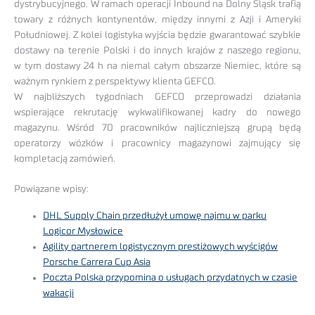
dystrybucyjnego. W ramach operacji Inbound na Dolny Śląsk trafią
towary z różnych kontynentów, między innymi z Azji i Ameryki
Południowej. Z kolei logistyka wyjścia będzie gwarantować szybkie
dostawy na terenie Polski i do innych krajów z naszego regionu,
w tym dostawy 24 h na niemal całym obszarze Niemiec, które są
ważnym rynkiem z perspektywy klienta GEFCO.
W najbliższych tygodniach GEFCO przeprowadzi działania
wspierające rekrutację wykwalifikowanej kadry do nowego
magazynu. Wśród 70 pracowników najliczniejszą grupą będą
operatorzy wózków i pracownicy magazynowi zajmujący się
kompletacją zamówień.
Powiązane wpisy:
DHL Supply Chain przedłużył umowę najmu w parku
Logicor Mysłowice
Agility partnerem logistycznym prestiżowych wyścigów
Porsche Carrera Cup Asia
Poczta Polska przypomina o usługach przydatnych w czasie
wakacji