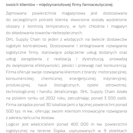
swoich klientów – międzynarodowej firmy farmaceutycznej.
Zajmowana powierzchnia magazynowa jest dostosowana
do szczególnych potrzeb klienta: stworzone zostały wydzielone
obszary z kontrolą temperatury, w tym chłodnia i magazyn
do składowania towarów niebezpiecznych.
DHL Supply Chain to jeden z wiodących na świecie dostawców
logistyki kontraktowej. Dostosowane i zintegrowane rozwiązania
logistyczne firmy, stanowiące połączenie usług dodanych oraz
usług zarządzania z realizacją i dystrybucją, prowadzą
do zwiększenia efektywności, jakości i przewagi nad konkurencją.
Firma oferuje swoje rozwiązania klientom z branży: motoryzacyjnej,
konsumenckiej, chemicznej, energetycznej, inżynieryjnej,
produkcyjnej, nauk biologicznych, opieki zdrowotnej,
technologicznej i handlu detalicznego. DHL Supply Chain działa
na polskim rynku od 2002 roku, zatrudniając ponad 3 000 osób.
Firma zarządza ponad 30 lokalizacjami o łącznej powierzchni ponad
500 tys. m kw., oferując swoim klientom innowacyjne rozwiązania
z zakresu łańcucha dostaw.
Logicor jest właścicielem ponad 400 000 m kw. powierzchni
logistycznej na terenie Śląska, usytuowanych w 9 obiektach