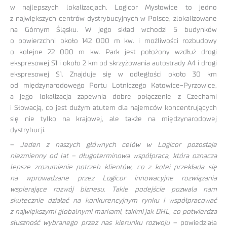
w najlepszych lokalizacjach. Logicor Mysłowice to jedno
z największych centrów dystrybucyjnych w Polsce, zlokalizowane
na Górnym Śląsku. W jego skład wchodzi 5 budynków
o powierzchni około 142 000 m kw. i możliwości rozbudowy
o kolejne 22 000 m kw. Park jest położony wzdłuż drogi
ekspresowej S1 i około 2 km od skrzyżowania autostrady A4 i drogi
ekspresowej S1. Znajduje się w odległości około 30 km
od międzynarodowego Portu Lotniczego Katowice-Pyrzowice,
a jego lokalizacja zapewnia dobre połączenie z Czechami
i Słowacją, co jest dużym atutem dla najemców koncentrujących
się nie tylko na krajowej, ale także na międzynarodowej
dystrybucji.
–
Jeden z naszych głównych celów w Logicor pozostaje
niezmienny od lat – długoterminowa współpraca, która oznacza
lepsze zrozumienie potrzeb klientów, co z kolei przekłada się
na wprowadzane przez Logicor innowacyjne rozwiązania
wspierające rozwój biznesu. Takie podejście pozwala nam
skutecznie działać na konkurencyjnym rynku i współpracować
z największymi globalnymi markami, takimi jak DHL, co potwierdza
słuszność wybranego przez nas kierunku rozwoju
– powiedziała