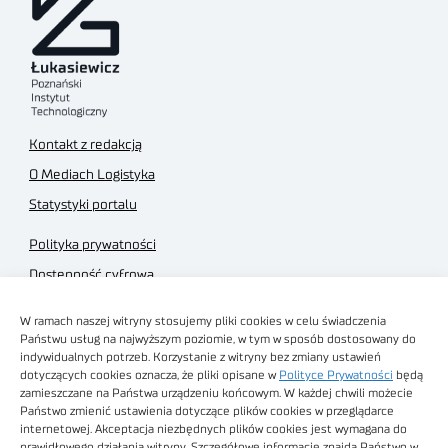
Kontakt z redakcją
O Mediach Logistyka
Statystyki portalu
Polityka prywatności
Dostępność cyfrowa
Regulamin Portalu
W ramach naszej witryny stosujemy pliki cookies w celu świadczenia
Regulamin sklepu
Państwu usług na najwyższym poziomie, w tym w sposób dostosowany do
indywidualnych potrzeb. Korzystanie z witryny bez zmiany ustawień
dotyczących cookies oznacza, że pliki opisane w
Polityce Prywatności
będą
zamieszczane na Państwa urządzeniu końcowym. W każdej chwili możecie
Państwo zmienić ustawienia dotyczące plików cookies w przeglądarce
internetowej. Akceptacja niezbędnych plików cookies jest wymagana do
Obrazy stockowe
prawidłowego działania witryny. Szczegółowe informacje znajdą Państwo w