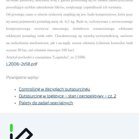
na układ paliwowy, albowiem wraz z gazem przedostają się do układu zanieczyszczenia
powodujące szybkie zabrudzenie filtrów, zwiększając częstotliwość ich wymiany.
Od pewnego czasu w ofercie rynkowej znajdują się tzw. butle kompozytowe, które przy
tej samej pojemności posiadają masę ok. 6,5 kg. Butle te, wykonywane z nowoczesnego
kompozytowego tworzywa sztucznego, dodatkowo wzmacnianego włóknami
szklanymi posiadają wiele zalet. Charakteryzują się wysoką wytrzymałością, zarówno
na uszkodzenia mechaniczne, jak i na nagły wzrost ciśnienia (ciśnienie kontrolne butli
wynosi 30 bar, zaś ciśnienie niszczące 160 bar).
Artykuł pochodzi z czasopisma "Logistyka", nr 2/2006.
L2006-2s58.pdf
Powiązane wpisy:
Controlling w decyzjach outsourcingu
Outsourcing w logistyce – stan i perspektywy – cz. 2
Palety do zadań specjalnych