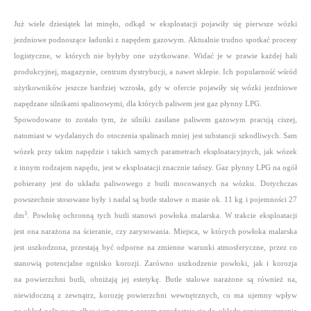
Już wiele dziesiątek lat minęło, odkąd w eksploatacji pojawiły się pierwsze wózki
jezdniowe podnoszące ładunki z napędem gazowym. Aktualnie trudno spotkać procesy
logistyczne, w których nie byłyby one użytkowane. Widać je w prawie każdej hali
produkcyjnej, magazynie, centrum dystrybucji, a nawet sklepie. Ich popularność wśród
użytkowników jeszcze bardziej wzrosła, gdy w ofercie pojawiły się wózki jezdniowe
napędzane silnikami spalinowymi, dla których paliwem jest gaz płynny LPG.
Spowodowane to zostało tym, że silniki zasilane paliwem gazowym pracują ciszej,
natomiast w wydalanych do otoczenia spalinach mniej jest substancji szkodliwych. Sam
wózek przy takim napędzie i takich samych parametrach eksploatacyjnych, jak wózek
z innym rodzajem napędu, jest w eksploatacji znacznie tańszy. Gaz płynny LPG na ogół
pobierany jest do układu paliwowego z butli mocowanych na wózku. Dotychczas
powszechnie stosowane były i nadal są butle stalowe o masie ok. 11 kg i pojemności 27
3
dm
. Powłokę ochronną tych butli stanowi powłoka malarska. W trakcie eksploatacji
jest ona narażona na ścieranie, czy zarysowania. Miejsca, w których powłoka malarska
jest uszkodzona, przestają być odporne na zmienne warunki atmosferyczne, przez co
stanowią potencjalne ognisko korozji. Zarówno uszkodzenie powłoki, jak i korozja
na powierzchni butli, obniżają jej estetykę. Butle stalowe narażone są również na,
niewidoczną z zewnątrz, korozję powierzchni wewnętrznych, co ma ujemny wpływ