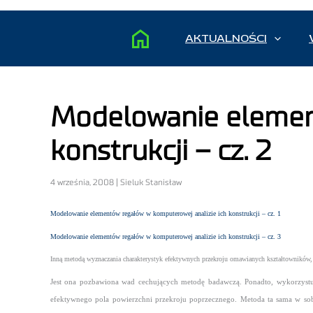
AKTUALNOŚCI
Modelowanie element
konstrukcji – cz. 2
4 września, 2008 | Sieluk Stanisław
Modelowanie elementów regałów w komputerowej analizie ich konstrukcji – cz. 1
Modelowanie elementów regałów w komputerowej analizie ich konstrukcji – cz. 3
Inną metodą wyznaczania charakterystyk efektywnych przekroju omawianych kształtowników, 
Jest ona pozbawiona wad cechujących metodę badawczą. Ponadto, wykorzystują
efektywnego pola powierzchni przekroju poprzecznego. Metoda ta sama w sobie 