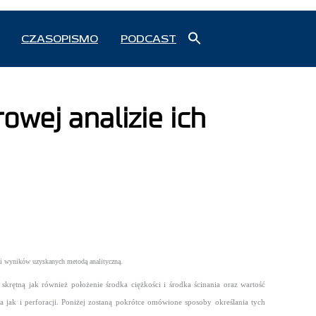
Search
CZASOPISMO
PODCAST
for:
Search Button
ej analizie ich
ji wyników uzyskanych metodą analityczną.
rętną jak również położenie środka ciężkości i środka ścinania oraz wartość
a jak i perforacji. Poniżej zostaną pokrótce omówione sposoby określania tych