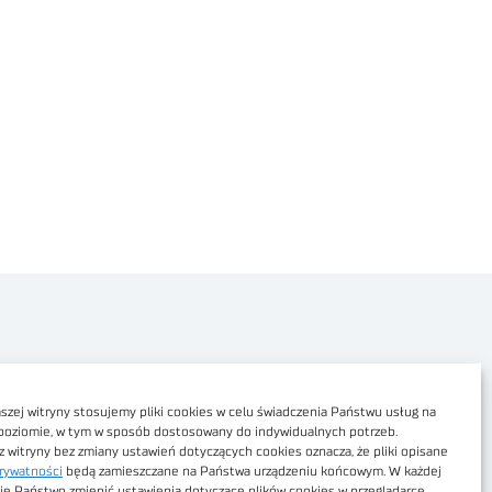
Polityka prywatności
Dostępność cyfrowa
zej witryny stosujemy pliki cookies w celu świadczenia Państwu usług na
poziomie, w tym w sposób dostosowany do indywidualnych potrzeb.
Regulamin Portalu
z witryny bez zmiany ustawień dotyczących cookies oznacza, że pliki opisane
rywatności
będą zamieszczane na Państwa urządzeniu końcowym. W każdej
Regulamin sklepu
ie Państwo zmienić ustawienia dotyczące plików cookies w przeglądarce