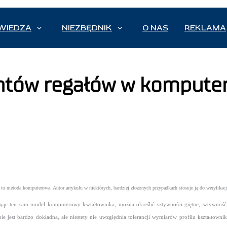
WIEDZA
NIEZBĘDNIK
O NAS
REKLAMA
ów regałów w komputerow
to metoda komputerowa. Autor artykułu w niektórych, bardziej złożonych przypadkach stosuje ją do weryfikac
c ten sam model komputerowy kształtownika, można określić sztywności giętne, sztywność sk
jest bardzo dokładna, ale niestety nie uwzględnia tolerancji wymiarów profilu kształtownik