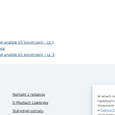
alizie ich konstrukcji – cz. 1
yce
nalizie ich konstrukcji – cz. 3
Kontakt z redakcją
W ramach nas
najwyższym 
O Mediach Logistyka
Korzystanie 
w
Polityce P
Statystyki portalu
chwili możec