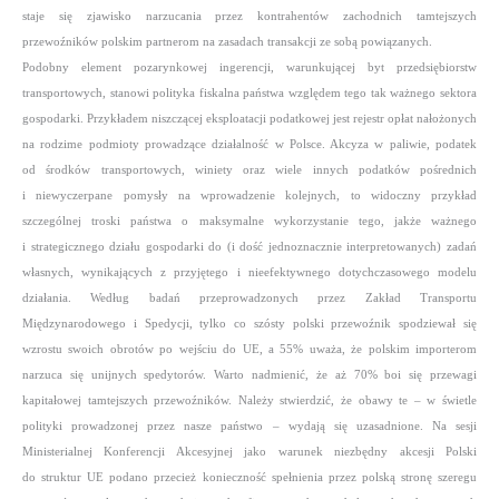
staje się zjawisko narzucania przez kontrahentów zachodnich tamtejszych
przewoźników polskim partnerom na zasadach transakcji ze sobą powiązanych.
Podobny element pozarynkowej ingerencji, warunkującej byt przedsiębiorstw
transportowych, stanowi polityka fiskalna państwa względem tego tak ważnego sektora
gospodarki. Przykładem niszczącej eksploatacji podatkowej jest rejestr opłat nałożonych
na rodzime podmioty prowadzące działalność w Polsce. Akcyza w paliwie, podatek
od środków transportowych, winiety oraz wiele innych podatków pośrednich
i niewyczerpane pomysły na wprowadzenie kolejnych, to widoczny przykład
szczególnej troski państwa o maksymalne wykorzystanie tego, jakże ważnego
i strategicznego działu gospodarki do (i dość jednoznacznie interpretowanych) zadań
własnych, wynikających z przyjętego i nieefektywnego dotychczasowego modelu
działania. Według badań przeprowadzonych przez Zakład Transportu
Międzynarodowego i Spedycji, tylko co szósty polski przewoźnik spodziewał się
wzrostu swoich obrotów po wejściu do UE, a 55% uważa, że polskim importerom
narzuca się unijnych spedytorów. Warto nadmienić, że aż 70% boi się przewagi
kapitałowej tamtejszych przewoźników. Należy stwierdzić, że obawy te –
w świetle
polityki prowadzonej przez nasze państwo –
wydają się uzasadnione. Na sesji
Ministerialnej Konferencji Akcesyjnej jako warunek niezbędny akcesji Polski
do struktur UE podano przecież konieczność spełnienia przez polską stronę szeregu