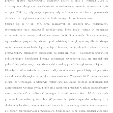
prawne. Sposób egzekwowania przepisów ustawy z dnia 6 września 2001 r.
o transporcie drogowym (wielokrotnie nowelizowanej; ostatnia nowelizacja była
w lipcu 2005 r.), odgrywają ogromną rolę w kontekście możliwości przetrwania
aktualnie i bez wątpienia w przyszłości funkcjonujących firm transportowych.
Szacuje się, że w ok. 84% firm, zaliczanych do kategorii tzw. "rodzinnych",
systematycznie traci możliwość zarobkowania, którą miało jeszcze w momencie
uchwalenia tejże ustawy –
docelowo nawet do 0, 5 mln osób. Powyższa ustawa,
wprowadzona pospiesznie, wbrew opinii właściwej komisji sejmowej dla doraźnego
wykorzystania niewielkich, bądź co bądź, funduszy unijnych jest –
zdaniem wielu
przewoźników zaliczanych szczególnie do kategorii MSP –
klasycznym przejawem
dyktatu unijnej biurokracji, którego posłusznym wykonawcą stała się nieomal cała
polska klasa polityczna, co wyraźnie widać z analizy protokołu z głosowania Sejmu.
Obowiązki, które nakłada ta ustawa, trafiły na odmienny grunt i były od początku
niewykonalne dla większości polskich przewoźników. Większość MSP transportowych
uważa, że wchodząca, a właściwie realizowana już unijna polityka konkurencji jest
zaprzeczeniem wolnego rynku i jako taka ogranicza przedział, w jakim przedsiębiorcy
mogą kształtować i realizować strategie działania swoich firm. Właściciele tych
przedsiębiorstw twierdzą, że o ile część posłów nie zgłębiła zagadnień związanych ze
skutkami uchwalanej, wspomnianej już ustawy, to z pewnością zawarte w niej regulacje
nie zostały zaproponowane przypadkowo. Szczególnie, iż np. coraz bardziej widoczne