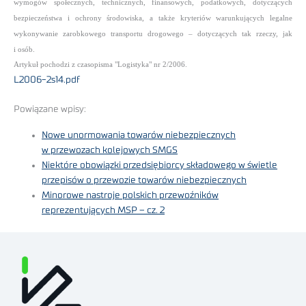
wymogów społecznych, technicznych, finansowych, podatkowych, dotyczących
bezpieczeństwa i ochrony środowiska, a także kryteriów warunkujących legalne
wykonywanie zarobkowego transportu drogowego –
dotyczących tak rzeczy, jak
i osób.
Artykuł pochodzi z czasopisma "Logistyka" nr 2/2006.
L2006-2s14.pdf
Powiązane wpisy:
Nowe unormowania towarów niebezpiecznych
w przewozach kolejowych SMGS
Niektóre obowiązki przedsiębiorcy składowego w świetle
przepisów o przewozie towarów niebezpiecznych
Minorowe nastroje polskich przewoźników
reprezentujących MSP – cz. 2