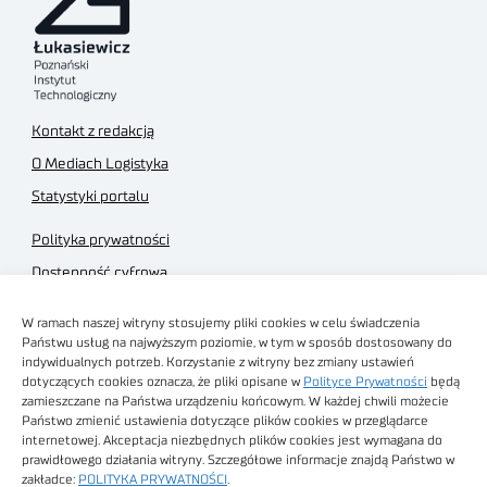
Kontakt z redakcją
O Mediach Logistyka
Statystyki portalu
Polityka prywatności
Dostępność cyfrowa
Regulamin Portalu
W ramach naszej witryny stosujemy pliki cookies w celu świadczenia
Regulamin sklepu
Państwu usług na najwyższym poziomie, w tym w sposób dostosowany do
indywidualnych potrzeb. Korzystanie z witryny bez zmiany ustawień
dotyczących cookies oznacza, że pliki opisane w
Polityce Prywatności
będą
zamieszczane na Państwa urządzeniu końcowym. W każdej chwili możecie
Państwo zmienić ustawienia dotyczące plików cookies w przeglądarce
internetowej. Akceptacja niezbędnych plików cookies jest wymagana do
Obrazy stockowe
prawidłowego działania witryny. Szczegółowe informacje znajdą Państwo w
autorstwa
zakładce:
POLITYKA PRYWATNOŚCI
.