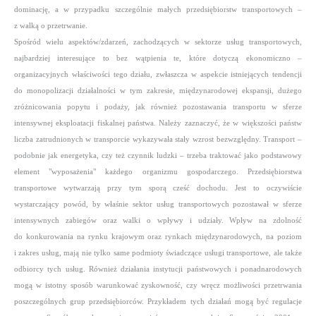
dominację, a w przypadku szczególnie małych przedsiębiorstw transportowych –
z walką o przetrwanie.
Spośród wielu aspektów/zdarzeń, zachodzących w sektorze usług transportowych,
najbardziej interesujące to bez wątpienia te, które dotyczą ekonomiczno –
organizacyjnych właściwości tego działu, zwłaszcza w aspekcie istniejących tendencji
do monopolizacji działalności w tym zakresie, międzynarodowej ekspansji, dużego
zróżnicowania popytu i podaży, jak również pozostawania transportu w sferze
intensywnej eksploatacji fiskalnej państwa. Należy zaznaczyć, że w większości państw
liczba zatrudnionych w transporcie wykazywała stały wzrost bezwzględny. Transport –
podobnie jak energetyka, czy też czynnik ludzki –
trzeba traktować jako podstawowy
element "wyposażenia" każdego organizmu gospodarczego. Przedsiębiorstwa
transportowe wytwarzają przy tym sporą cześć dochodu. Jest to oczywiście
wystarczający powód, by właśnie sektor usług transportowych pozostawał w sferze
intensywnych zabiegów oraz walki o wpływy i udziały. Wpływ na zdolność
do konkurowania na rynku krajowym oraz rynkach międzynarodowych, na poziom
i zakres usług, mają nie tylko same podmioty świadczące usługi transportowe, ale także
odbiorcy tych usług. Również działania instytucji państwowych i ponadnarodowych
mogą w istotny sposób warunkować zyskowność, czy wręcz możliwości przetrwania
poszczególnych grup przedsiębiorców. Przykładem tych działań mogą być regulacje