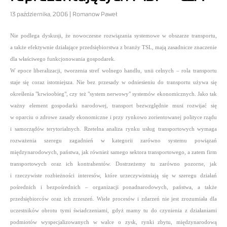
13 października, 2006 | Romanow Paweł
Nie podlega dyskusji, że nowoczesne rozwiązania systemowe w obszarze transportu,
a także efektywnie działające przedsiębiorstwa z branży TSL, mają zasadnicze znaczenie
dla właściwego funkcjonowania gospodarek.
W epoce liberalizacji, tworzenia stref wolnego handlu, unii celnych –
rola transportu
staje się coraz istotniejsza. Nie bez przesady w odniesieniu do transportu używa się
określenia "krwioobieg", czy też "system nerwowy" systemów ekonomicznych. Jako tak
ważny element gospodarki narodowej, transport bezwzględnie musi rozwijać się
w oparciu o zdrowe zasady ekonomiczne i przy rynkowo zorientowanej polityce rządu
i samorządów terytorialnych. Rzetelna analiza rynku usług transportowych wymaga
rozważenia szeregu zagadnień w kategorii zarówno systemu powiązań
międzynarodowych, państwa, jak również samego sektora transportowego, a zatem firm
transportowych oraz ich kontrahentów. Dostrzeżemy tu zarówno pozorne, jak
i rzeczywiste rozbieżności interesów, które urzeczywistniają się w szeregu działań
pośrednich i bezpośrednich –
organizacji ponadnarodowych, państwa, a także
przedsiębiorców oraz ich zrzeszeń. Wiele procesów i zdarzeń nie jest zrozumiała dla
uczestników obrotu tymi świadczeniami, gdyż mamy tu do czynienia z działaniami
podmiotów wyspecjalizowanych w walce o zysk, rynki zbytu, międzynarodową