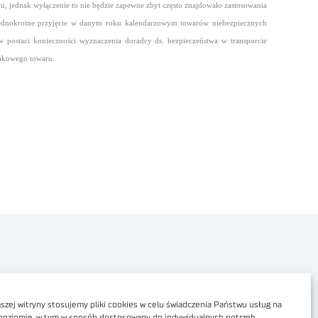
 jednak wyłączenie to nie będzie zapewne zbyt często znajdowało zastosowania
t jednokrotne przyjęcie w danym roku kalendarzowym towarów niebezpiecznych
 postaci konieczności wyznaczenia doradcy ds. bezpieczeństwa w transporcie
takowego towaru.
Polityka prywatności
Dostępność cyfrowa
zej witryny stosujemy pliki cookies w celu świadczenia Państwu usług na
poziomie, w tym w sposób dostosowany do indywidualnych potrzeb.