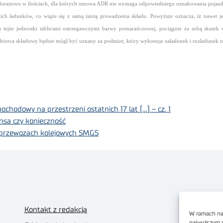
żdorazowo
w ilościach, dla których umowa ADR nie wymaga odpowiedniego oznakowania pojazdu,
akich ładunków, co
wiąże się z samą istotą prowadzenia składu. Powyższe oznacza, iż nawe
 tejże jednostki tablicami ostrzegawczymi barwy pomarańczowej, pociągnie za sobą skutek w
biorca składowy będzie mógł być uznany za podmiot, który wykonuje załadunek i rozładunek 
hodowy na przestrzeni ostatnich 17 lat […] – cz. 1
ansa czy konieczność
przewozach kolejowych SMGS
Kontakt z redakcją
W ramach nas
najwyższym 