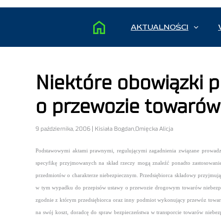
AKTUALNOŚCI
Niektóre obowiązki p
o przewozie towarów
9 października, 2006 | Kisiała Bogdan,Omięcka Alicja
Podstawowymi aktami prawnymi, regulującymi zagadnienia związane prowadze
specyfikę przyjmowanych na skład rzeczy mogą znaleźć ponadto zastosowanie
przedmiotów o charakterze
niebezpiecznym. Przedsiębiorca składowy przyjmują
w tym wypadku do przepisów ustawy o przewozie drogowym towarów niebezpie
zgodnie z którym przedsiębiorca oraz inny podmiot wykonujący
przewóz towar
na swój koszt, doradcę do spraw bezpieczeństwa w transporcie towarów
niebez