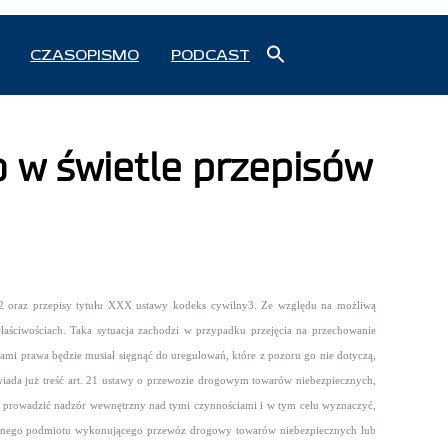
Search
CZASOPISMO
PODCAST
for:
Search Button
 w świetle przepisów
h2 oraz przepisy tytułu XXX ustawy kodeks cywilny3. Ze względu na możliwą
aściwościach. Taka sytuacja zachodzi w przypadku przejęcia na przechowanie
mi prawa będzie musiał sięgnąć do uregulowań, które z pozoru go nie dotyczą,
da już treść art. 21 ustawy o przewozie drogowym towarów niebezpiecznych,
 prowadzić nadzór wewnętrzny nad tymi czynnościami i w tym celu wyznaczyć,
z innego podmiotu wykonującego przewóz drogowy towarów niebezpiecznych lub