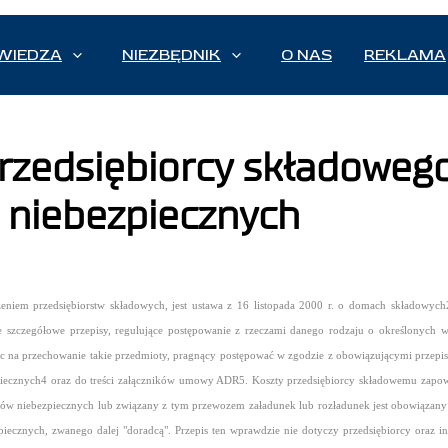
WIEDZA
NIEZBĘDNIK
O NAS
REKLAMA
rzedsiębiorcy składowego
 niebezpiecznych
niem przedsiębiorstw składowych, jest ustawa z 16 listopada 2000 r. o domach składowyc
 szczegółowe przepisy, regulujące postępowanie z rzeczami danego rodzaju o określonych wł
c na przechowanie takie przedmioty, pragnący postępować w zgodzie z obowiązującymi przepisa
cznych4 oraz do treści załączników umowy ADR5. Koszty przedsiębiorcy składowemu zapowia
ów niebezpiecznych lub związany z tym przewozem załadunek lub rozładunek jest obowiązany
piecznych, zwanego dalej "doradcą". Przepis ten wprawdzie nie dotyczy przedsiębiorcy ora