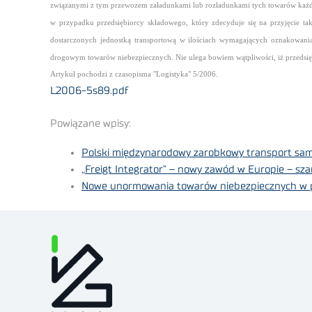
związanymi z tym przewozem załadunkami lub rozładunkami tych towarów ka
w przypadku przedsiębiorcy składowego, który zdecyduje się na przyjęcie t
dostarczonych jednostką transportową w ilościach wymagających oznakowania
drogowym towarów niebezpiecznych. Nie ulega bowiem wątpliwości, iż przedsię
Artykuł pochodzi z czasopisma "Logistyka" 5/2006.
L2006-5s89.pdf
Powiązane wpisy:
Polski międzynarodowy zarobkowy transport samoc
„Freigt Integrator” – nowy zawód w Europie – sz
Nowe unormowania towarów niebezpiecznych w 