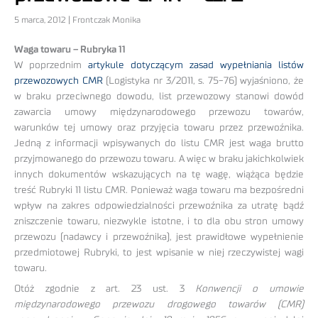
5 marca, 2012 | Frontczak Monika
Waga towaru – Rubryka 11
W poprzednim
artykule dotyczącym zasad wypełniania listów
przewozowych CMR
(Logistyka nr 3/2011, s. 75-76) wyjaśniono, że
w braku przeciwnego dowodu, list przewozowy stanowi dowód
zawarcia umowy międzynarodowego przewozu towarów,
warunków tej umowy oraz przyjęcia towaru przez przewoźnika.
Jedną z informacji wpisywanych do listu CMR jest waga brutto
przyjmowanego do przewozu towaru. A więc w braku jakichkolwiek
innych dokumentów wskazujących na tę wagę, wiążąca będzie
treść Rubryki 11 listu CMR. Ponieważ waga towaru ma bezpośredni
wpływ na zakres odpowiedzialności przewoźnika za utratę bądź
zniszczenie towaru, niezwykle istotne, i to dla obu stron umowy
przewozu (nadawcy i przewoźnika), jest prawidłowe wypełnienie
przedmiotowej Rubryki, to jest wpisanie w niej rzeczywistej wagi
towaru.
Otóż zgodnie z art. 23 ust. 3
Konwencji o umowie
międzynarodowego przewozu drogowego towarów (CMR)