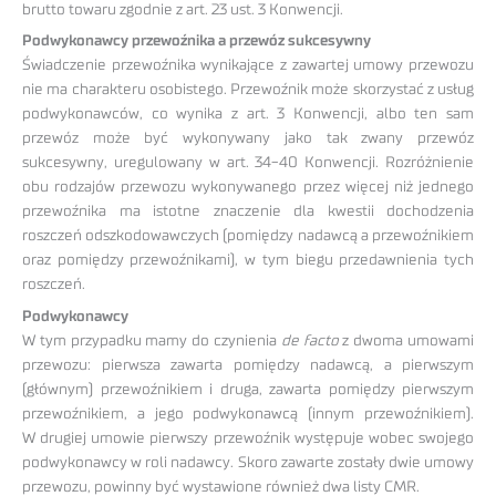
brutto towaru zgodnie z art. 23 ust. 3 Konwencji.
Podwykonawcy przewoźnika a przewóz sukcesywny
Świadczenie przewoźnika wynikające z zawartej umowy przewozu
nie ma charakteru osobistego. Przewoźnik może skorzystać z usług
podwykonawców, co wynika z art. 3 Konwencji, albo ten sam
przewóz może być wykonywany jako tak zwany przewóz
sukcesywny, uregulowany w art. 34-40 Konwencji. Rozróżnienie
obu rodzajów przewozu wykonywanego przez więcej niż jednego
przewoźnika ma istotne znaczenie dla kwestii dochodzenia
roszczeń odszkodowawczych (pomiędzy nadawcą a przewoźnikiem
oraz pomiędzy przewoźnikami), w tym biegu przedawnienia tych
roszczeń.
Podwykonawcy
W tym przypadku mamy do czynienia
de facto
z dwoma umowami
przewozu: pierwsza zawarta pomiędzy nadawcą, a pierwszym
(głównym) przewoźnikiem i druga, zawarta pomiędzy pierwszym
przewoźnikiem, a jego podwykonawcą (innym przewoźnikiem).
W drugiej umowie pierwszy przewoźnik występuje wobec swojego
podwykonawcy w roli nadawcy. Skoro zawarte zostały dwie umowy
przewozu, powinny być wystawione również dwa listy CMR.