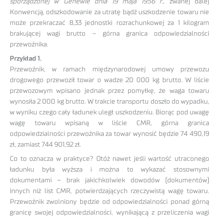
sporządzonej w Genewie dnia 19 maja 1956 r.
, zwanej dalej
Konwencją, odszkodowanie za utratę bądź uszkodzenie towaru nie
może przekraczać 8,33 jednostki rozrachunkowej za 1 kilogram
brakującej wagi brutto – górna granica odpowiedzialności
przewoźnika.
Przykład 1.
Przewoźnik, w ramach międzynarodowej umowy przewozu
drogowego przewoził towar o wadze 20 000 kg brutto. W liście
przewozowym wpisano jednak przez pomyłkę, że waga towaru
wynosiła 2 000 kg brutto. W trakcie transportu doszło do wypadku,
w wyniku czego cały ładunek uległ uszkodzeniu. Biorąc pod uwagę
wagę towaru wpisaną w liście CMR, górna granica
odpowiedzialności przewoźnika za towar wynosić będzie 74 490,19
zł, zamiast 744 901,92 zł.
Co to oznacza w praktyce? Otóż nawet jeśli wartość utraconego
ładunku była wyższa i można to wykazać stosownymi
dokumentami – brak jakichkolwiek dowodów (dokumentów)
innych niż list CMR, potwierdzających rzeczywistą wagę towaru.
Przewoźnik zwolniony będzie od odpowiedzialności ponad górną
granicę swojej odpowiedzialności, wynikającą z przeliczenia wagi