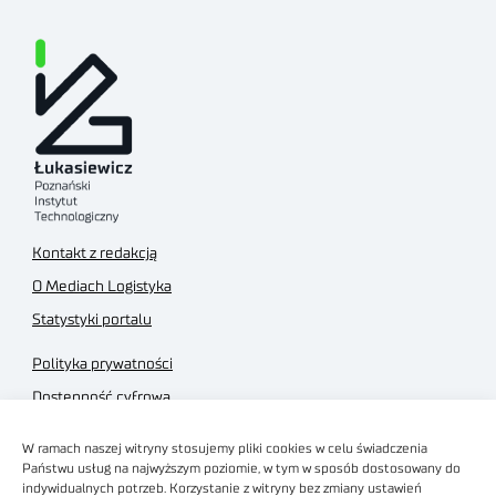
Kontakt z redakcją
O Mediach Logistyka
Statystyki portalu
Polityka prywatności
Dostępność cyfrowa
Regulamin Portalu
W ramach naszej witryny stosujemy pliki cookies w celu świadczenia
Regulamin sklepu
Państwu usług na najwyższym poziomie, w tym w sposób dostosowany do
indywidualnych potrzeb. Korzystanie z witryny bez zmiany ustawień