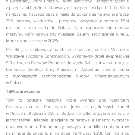
z autostrady, który umożliwi skręt platformy. Transport zgodnie
z przepisami będzie realizowany nocą z prędkością od 10 do 15 km
na godzinę. Naczepa będzie miała do pokonania na swojej drodze
396 mostów, wiaduktów i przepraw. Wszystkie elementy TBM
do końca roku trafią do Babicy. Tam rozpocznie się montaż
maszyny, który potrwa trzy miesiące. Celem jest drążenie tunelu,
które rozpocznie się w 2023r.
Projekt jest realizowany na zlecenie konsorcjum firm Mostostal
Warszawa i Acciona Construcción, wykonawcy drogi ekspresowej
S19 od węzła Rzeszów Południe do węzła Babica. Inwestorem jest
Generalna Dyrekcja Dróg Krajowych i Autostrad. Jest to jedna
z trudniejszych technologicznie budów infrastrukturalnych
w Polsce.
TBM robi wrażenie
TBM to potężna maszyna, która wydrąży pod wzgórzem
Grochowiczna na Podkarpaciu jeden z najdłuższych tuneli
w Polsce o długości 2 255 m. Będzie nie tylko drążyła w ziemi, ale
jednocześnie układała specjalne żelbetowe elementy tworzące
obudowę tunelu. Tempo pracy maszyny to od kilku centymetrów
na minutę do około 10 m na dobę. TBM waży 4.300 ton, ma moc