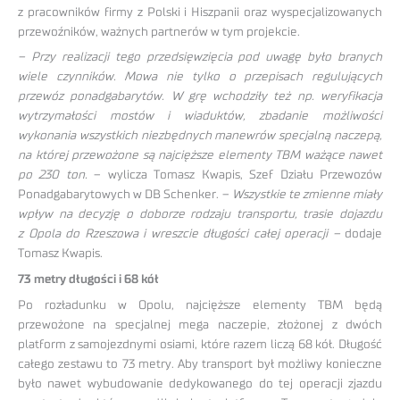
z pracowników firmy z Polski i Hiszpanii oraz wyspecjalizowanych
przewoźników, ważnych partnerów w tym projekcie.
– Przy realizacji tego przedsięwzięcia pod uwagę było branych
wiele czynników. Mowa nie tylko o przepisach regulujących
przewóz ponadgabarytów. W grę wchodziły też np. weryfikacja
wytrzymałości mostów i wiaduktów, zbadanie możliwości
wykonania wszystkich niezbędnych manewrów specjalną naczepą,
na której przewożone są najcięższe elementy TBM ważące nawet
po 230 ton.
– wylicza Tomasz Kwapis, Szef Działu Przewozów
Ponadgabarytowych w DB Schenker. –
Wszystkie te zmienne miały
wpływ na decyzję o doborze rodzaju transportu, trasie dojazdu
z Opola do Rzeszowa i wreszcie długości całej operacji –
dodaje
Tomasz Kwapis.
73 metry długości i 68 kół
Po rozładunku w Opolu, najcięższe elementy TBM będą
przewożone na specjalnej mega naczepie, złożonej z dwóch
platform z samojezdnymi osiami, które razem liczą 68 kół. Długość
całego zestawu to 73 metry. Aby transport był możliwy konieczne
było nawet wybudowanie dedykowanego do tej operacji zjazdu