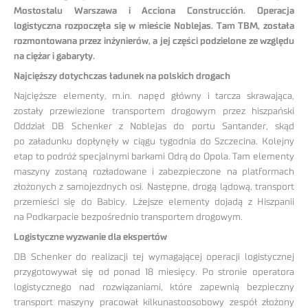
Mostostalu Warszawa i Acciona Construcción. Operacja
logistyczna rozpoczęła się w mieście Noblejas. Tam TBM, została
rozmontowana przez inżynierów, a jej części podzielone ze względu
na ciężar i gabaryty.
Najcięższy dotychczas ładunek na polskich drogach
Najcięższe elementy, m.in. napęd główny i tarcza skrawająca,
zostały przewiezione transportem drogowym przez hiszpański
Oddział DB Schenker z Noblejas do portu Santander, skąd
po załadunku dopłynęły w ciągu tygodnia do Szczecina. Kolejny
etap to podróż specjalnymi barkami Odrą do Opola. Tam elementy
maszyny zostaną rozładowane i zabezpieczone na platformach
złożonych z samojezdnych osi. Następne, drogą lądową, transport
przemieści się do Babicy. Lżejsze elementy dojadą z Hiszpanii
na Podkarpacie bezpośrednio transportem drogowym.
Logistyczne wyzwanie dla ekspertów
DB Schenker do realizacji tej wymagającej operacji logistycznej
przygotowywał się od ponad 18 miesięcy. Po stronie operatora
logistycznego nad rozwiązaniami, które zapewnią bezpieczny
transport maszyny pracował kilkunastoosobowy zespół złożony