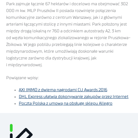
Park zajmuje łącznie 67 hektarów i docelowo ma obejmować 302
000 m kw. MLP Pruszków II posiada rozwinięte połączenia
komunikacyjne zarówno z centrum Warszawy, jak i z głównymi
arteriami łączącymi stolicę z innymi miastami. Park położony jest
między drogą lokalną nr 760 a odcinkiem autostrady A2, 3 km
od węzła komunikacyjnego zlokalizowanego w rejonie Pruszkowa-
Żbikowa. W jego pobliżu przebiegają linie kolejowe o charakterze
międzynarodowym, które umożliwiają doskonałe warunki
logistyczne zarówno dla dystrybucji krajowej, jak
i międzynarodowej.
Powiązane wpisy:
AXI IMMO z dwiema nagrodami CiJ Awards 2016
DHL Express ułatwia dokonywanie zakupów przez Internet
Poczta Polska z umową na obsługę sklepu Allegro