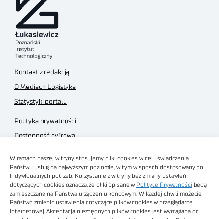
Kontakt z redakcją
O Mediach Logistyka
Statystyki portalu
Polityka prywatności
Dostępność cyfrowa
Regulamin Portalu
W ramach naszej witryny stosujemy pliki cookies w celu świadczenia
Regulamin sklepu
Państwu usług na najwyższym poziomie, w tym w sposób dostosowany do
indywidualnych potrzeb. Korzystanie z witryny bez zmiany ustawień
dotyczących cookies oznacza, że pliki opisane w
Polityce Prywatności
będą
zamieszczane na Państwa urządzeniu końcowym. W każdej chwili możecie
Państwo zmienić ustawienia dotyczące plików cookies w przeglądarce
internetowej. Akceptacja niezbędnych plików cookies jest wymagana do
Obrazy stockowe