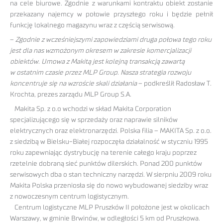
na cele biurowe. Zgodnie z warunkami kontraktu obiekt zostanie
przekazany najemcy w połowie przyszłego roku i będzie pełnił
funkcję lokalnego magazynu wraz z częścią serwisową.
–
Zgodnie z wcześniejszymi zapowiedziami druga połowa tego roku
jest dla nas wzmożonym okresem w zakresie komercjalizacji
obiektów. Umowa z Makitą jest kolejną transakcją zawartą
w ostatnim czasie przez MLP Group. Nasza strategia rozwoju
koncentruje się na wzroście skali działania
– podkreślił Radosław T.
Krochta, prezes zarządu MLP Group S.A.
Makita Sp. z o.o wchodzi w skład Makita Corporation
specjalizującego się w sprzedaży oraz naprawie silników
elektrycznych oraz elektronarzędzi. Polska filia – MAKITA Sp. z o.o.
z siedzibą w Bielsku-Białej rozpoczęła działalność w styczniu 1995
roku zapewniając dystrybucję na terenie całego kraju poprzez
rzetelnie dobraną sieć punktów dilerskich. Ponad 200 punktów
serwisowych dba o stan techniczny narzędzi. W sierpniu 2009 roku
Makita Polska przeniosła się do nowo wybudowanej siedziby wraz
z nowoczesnym centrum logistycznym.
Centrum logistyczne MLP Pruszków II położone jest w okolicach
Warszawy, w gminie Brwinów, w odległości 5 km od Pruszkowa.