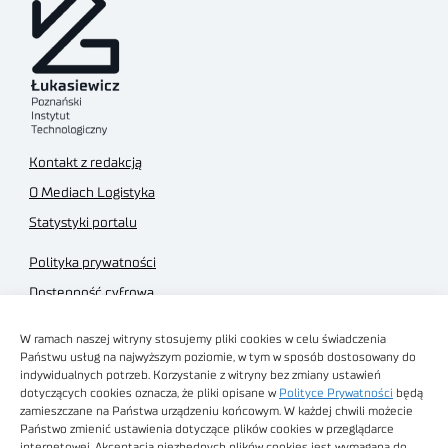
Kontakt z redakcją
O Mediach Logistyka
Statystyki portalu
Polityka prywatności
Dostępność cyfrowa
Regulamin Portalu
W ramach naszej witryny stosujemy pliki cookies w celu świadczenia
Regulamin sklepu
Państwu usług na najwyższym poziomie, w tym w sposób dostosowany do
indywidualnych potrzeb. Korzystanie z witryny bez zmiany ustawień
dotyczących cookies oznacza, że pliki opisane w
Polityce Prywatności
będą
zamieszczane na Państwa urządzeniu końcowym. W każdej chwili możecie
Państwo zmienić ustawienia dotyczące plików cookies w przeglądarce
internetowej. Akceptacja niezbędnych plików cookies jest wymagana do