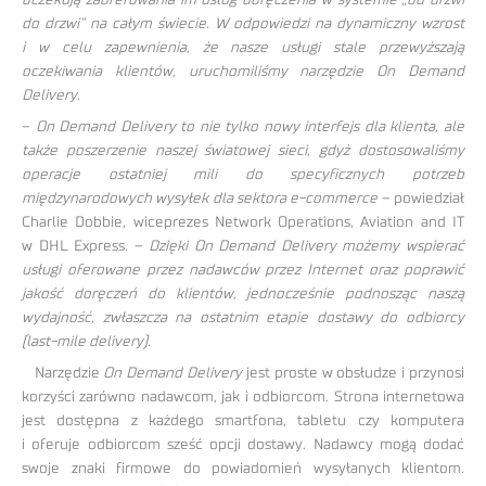
do drzwi” na całym świecie. W odpowiedzi na dynamiczny wzrost
i w celu zapewnienia, że nasze usługi stale przewyższają
oczekiwania klientów, uruchomiliśmy narzędzie On Demand
Delivery.
–
On Demand Delivery to nie tylko nowy interfejs dla klienta, ale
także poszerzenie naszej światowej sieci, gdyż dostosowaliśmy
operacje ostatniej mili do specyficznych potrzeb
międzynarodowych wysyłek dla sektora e-commerce
– powiedział
Charlie Dobbie, wiceprezes Network Operations, Aviation and IT
w DHL Express. –
Dzięki On Demand Delivery możemy wspierać
usługi oferowane przez nadawców przez Internet oraz poprawić
jakość doręczeń do klientów, jednocześnie podnosząc naszą
wydajność, zwłaszcza na ostatnim etapie dostawy do odbiorcy
(last-mile delivery).
Narzędzie
On Demand Delivery
jest proste w obsłudze i przynosi
korzyści zarówno nadawcom, jak i odbiorcom. Strona internetowa
jest dostępna z każdego smartfona, tabletu czy komputera
i oferuje odbiorcom sześć opcji dostawy. Nadawcy mogą dodać
swoje znaki firmowe do powiadomień wysyłanych klientom.