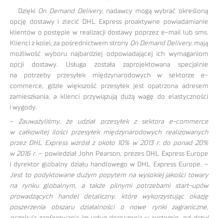
Dzięki
On Demand Delivery
, nadawcy mogą wybrać określoną
opcję dostawy i zlecić DHL Express proaktywne powiadamianie
klientów o postępie w realizacji dostawy poprzez e-mail lub sms.
Klienci z kolei, za pośrednictwem strony
On Demand Delivery
, mają
możliwość wyboru najbardziej odpowiadającej ich wymaganiom
opcji dostawy. Usługa została zaprojektowana specjalnie
na potrzeby przesyłek międzynarodowych w sektorze e-
commerce, gdzie większość przesyłek jest opatrzona adresem
zamieszkania, a klienci przywiązują dużą wagę do elastyczności
i wygody.
–
Zauważyliśmy, że udział przesyłek z sektora e-commerce
w całkowitej ilości przesyłek międzynarodowych realizowanych
przez DHL Express wzrósł z około 10% w 2013 r. do ponad 20%
w 2016 r.
– powiedział John Pearson, prezes DHL Express Europe
i dyrektor globalny działu handlowego w DHL Express Europe. –
Jest to podyktowane dużym popytem na wysokiej jakości towary
na rynku globalnym, a także pilnymi potrzebami start-upów
prowadzących handel detaliczny, które wykorzystując okazję
poszerzenia obszaru działalności o nowe rynki zagraniczne,
oczekują zaoferowania im usług doręczenia w systemie „od drzwi