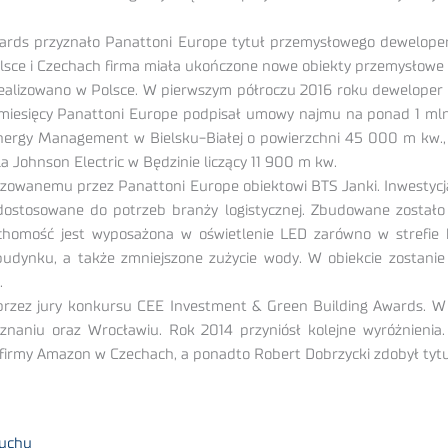
ds przyznało Panattoni Europe tytuł przemysłowego dewelopera 
olsce i Czechach firma miała ukończone nowe obiekty przemysłowe
ealizowano w Polsce. W pierwszym półroczu 2016 roku deweloper 
iesięcy Panattoni Europe podpisał umowy najmu na ponad 1 mln m
Energy Management w Bielsku-Białej o powierzchni 45 000 m kw.
a Johnson Electric w Będzinie liczący 11 900 m kw.
owanemu przez Panattoni Europe obiektowi BTS Janki. Inwestycja
dostosowane do potrzeb branży logistycznej. Zbudowane zostało
homość jest wyposażona w oświetlenie LED zarówno w strefie b
budynku, a także zmniejszone zużycie wody. W obiekcie zostani
.
rzez jury konkursu CEE Investment & Green Building Awards. W
znaniu oraz Wrocławiu. Rok 2014 przyniósł kolejne wyróżnienia
firmy Amazon w Czechach, a ponadto Robert Dobrzycki zdobył tytuł
 uchu