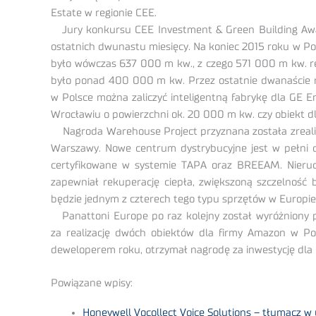
Estate w regionie CEE.
Jury konkursu CEE Investment & Green Building Awar
ostatnich dwunastu miesięcy. Na koniec 2015 roku w P
było wówczas 637 000 m kw., z czego 571 000 m kw. r
było ponad 400 000 m kw. Przez ostatnie dwanaście m
w Polsce można zaliczyć inteligentną fabrykę dla GE 
Wrocławiu o powierzchni ok. 20 000 m kw. czy obiekt dl
Nagroda Warehouse Project przyznana została zrealiz
Warszawy. Nowe centrum dystrybucyjne jest w pełni 
certyfikowane w systemie TAPA oraz BREEAM. Nieruc
zapewniał rekuperację ciepła, zwiększoną szczelność 
będzie jednym z czterech tego typu sprzętów w Europie
Panattoni Europe po raz kolejny został wyróżniony p
za realizację dwóch obiektów dla firmy Amazon w Po
deweloperem roku, otrzymał nagrodę za inwestycję dla 
Powiązane wpisy:
Honeywell Vocollect Voice Solutions – tłumacz w