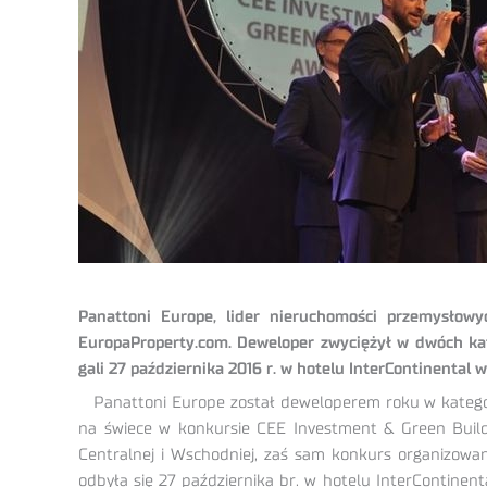
Panattoni Europe, lider nieruchomości przemysło
EuropaProperty.com. Deweloper zwyciężył w dwóch kat
gali 27 października 2016 r. w hotelu InterContinental 
Panattoni Europe został deweloperem roku w kategori
na świece w konkursie CEE Investment & Green Buil
Centralnej i Wschodniej, zaś sam konkurs organizowany
odbyła się 27 października br. w hotelu InterContinen