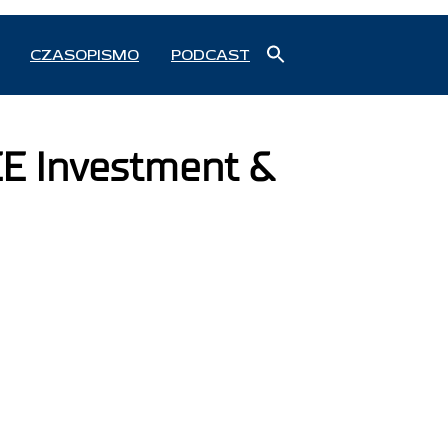
Search
CZASOPISMO
PODCAST
for:
Search Button
E Investment &