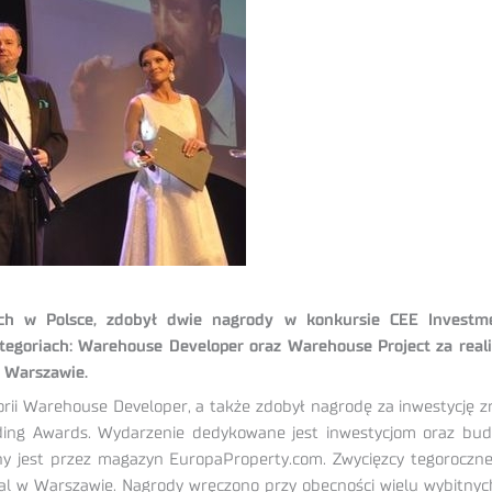
wych w Polsce, zdobył dwie nagrody w konkursie CEE Investm
egoriach: Warehouse Developer oraz Warehouse Project za reali
w Warszawie.
i Warehouse Developer, a także zdobył nagrodę za inwestycję zre
ding Awards. Wydarzenie dedykowane jest inwestycjom oraz bu
 jest przez magazyn EuropaProperty.com. Zwycięzcy tegorocznej e
tal w Warszawie. Nagrody wręczono przy obecności wielu wybitnych