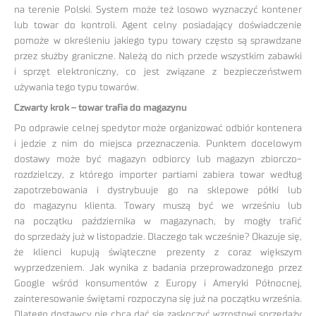
na terenie Polski. System może też losowo wyznaczyć kontener
lub towar do kontroli. Agent celny posiadający doświadczenie
pomoże w określeniu jakiego typu towary często są sprawdzane
przez służby graniczne. Należą do nich przede wszystkim zabawki
i sprzęt elektroniczny, co jest związane z bezpieczeństwem
używania tego typu towarów.
Czwarty krok – towar trafia do magazynu
Po odprawie celnej spedytor może organizować odbiór kontenera
i jedzie z nim do miejsca przeznaczenia. Punktem docelowym
dostawy może być magazyn odbiorcy lub magazyn zbiorczo-
rozdzielczy, z którego importer partiami zabiera towar według
zapotrzebowania i dystrybuuje go na sklepowe półki lub
do magazynu klienta. Towary muszą być we wrześniu lub
na początku października w magazynach, by mogły trafić
do sprzedaży już w listopadzie. Dlaczego tak wcześnie? Okazuje się,
że klienci kupują świąteczne prezenty z coraz większym
wyprzedzeniem. Jak wynika z badania przeprowadzonego przez
Google wśród konsumentów z Europy i Ameryki Północnej,
zainteresowanie świętami rozpoczyna się już na początku września.
Dlatego dostawcy nie chcą dać się zaskoczyć wzrostowi sprzedaży