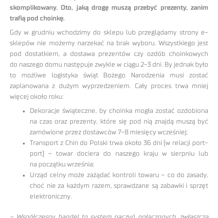
skomplikowany. Oto, jaką drogę muszą przebyć prezenty, zanim
trafią pod choinkę.
Gdy w grudniu wchodzimy do sklepu lub przeglądamy strony e-
sklepów nie możemy narzekać na brak wyboru. Wszystkiego jest
pod dostatkiem, a dostawa prezentów czy ozdób choinkowych
do naszego domu następuje zwykle w ciągu 2-3 dni. By jednak było
to możliwe logistyka świąt Bożego Narodzenia musi zostać
zaplanowana z dużym wyprzedzeniem. Cały proces trwa mniej
więcej około roku:
Dekoracje świąteczne, by choinka mogła zostać ozdobiona
na czas oraz prezenty, które się pod nią znajdą muszą być
zamówione przez dostawców 7-8 miesięcy wcześniej;
Transport z Chin do Polski trwa około 36 dni (w relacji port-
port) – towar dociera do naszego kraju w sierpniu lub
na początku września;
Urząd celny może zażądać kontroli towaru – co do zasady,
choć nie za każdym razem, sprawdzane są zabawki i sprzęt
elektroniczny.
– Współczesny handel to system naczyń połączonych, zwłaszcza