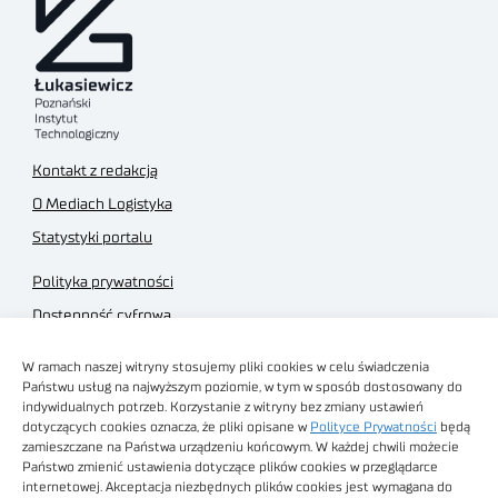
Kontakt z redakcją
O Mediach Logistyka
Statystyki portalu
Polityka prywatności
Dostępność cyfrowa
Regulamin Portalu
W ramach naszej witryny stosujemy pliki cookies w celu świadczenia
Regulamin sklepu
Państwu usług na najwyższym poziomie, w tym w sposób dostosowany do
indywidualnych potrzeb. Korzystanie z witryny bez zmiany ustawień
dotyczących cookies oznacza, że pliki opisane w
Polityce Prywatności
będą
zamieszczane na Państwa urządzeniu końcowym. W każdej chwili możecie
Państwo zmienić ustawienia dotyczące plików cookies w przeglądarce
internetowej. Akceptacja niezbędnych plików cookies jest wymagana do