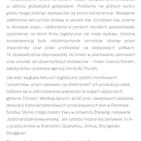
w obliczu globalizacji gospodarki. Problemy na jednym końcu
globu mogą dotknąć dostawców na innym kontynencie. Niedawne
zakłócenia łańcuchów dostaw w skutek tzw. lockdown-ów, przerw
w dostawie prądu i zatłoczenia w portach morskich spowodowały
opóźnienia, na które firmy logistyczne nie miały wpływu. Kolejną
konsekwencją było niedotrzymanie terminów dostaw przez
importerów oraz braki produktów na sklepowych półkach.
Te doświadczenia doprowadziły do zmian w planowaniu zamówień
oraz zmusiły do dywersyfikacji dostawców –
mówi Joanna Porath,
założycielka i prezeska agencji celnej AC Porath.
Jak więc wygląda łańcuch logistyczny ozdób choinkowych
i prezentów, w tym zabawek czy elektroniki? Ich produkcja nadal
odbywa się w zdecydowanej większości w krajach azjatyckich,
głównie Chinach. Według danych, aż 60 proc. światowych zasobów
dekoracji bożonarodzeniowych produkowanych jest w Państwie
Środka. Słynie z tego miasto Yiwu w prowincji Zhejiang, nazywane
„bożonarodzeniową wioską”, ale ozdoby można też zamawiać m.in.
u producentów w Shenzhen, Quanzhou, Jinhua, Zhongshan,
Dongguan.