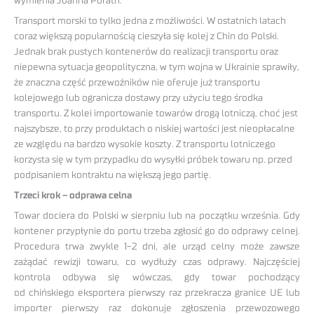
wymienia Joanna Porath.
Transport morski to tylko jedna z możliwości. W ostatnich latach
coraz większą popularnością cieszyła się kolej z Chin do Polski.
Jednak brak pustych kontenerów do realizacji transportu oraz
niepewna sytuacja geopolityczna, w tym wojna w Ukrainie sprawiły,
że znaczna część przewoźników nie oferuje już transportu
kolejowego lub ogranicza dostawy przy użyciu tego środka
transportu. Z kolei importowanie towarów drogą lotniczą, choć jest
najszybsze, to przy produktach o niskiej wartości jest nieopłacalne
ze względu na bardzo wysokie koszty. Z transportu lotniczego
korzysta się w tym przypadku do wysyłki próbek towaru np. przed
podpisaniem kontraktu na większą jego partię.
Trzeci krok – odprawa celna
Towar dociera do Polski w sierpniu lub na początku września. Gdy
kontener przypłynie do portu trzeba zgłosić go do odprawy celnej.
Procedura trwa zwykle 1-2 dni, ale urząd celny może zawsze
zażądać rewizji towaru, co wydłuży czas odprawy. Najczęściej
kontrola odbywa się wówczas, gdy towar pochodzący
od chińskiego eksportera pierwszy raz przekracza granice UE lub
importer pierwszy raz dokonuje zgłoszenia przewozowego