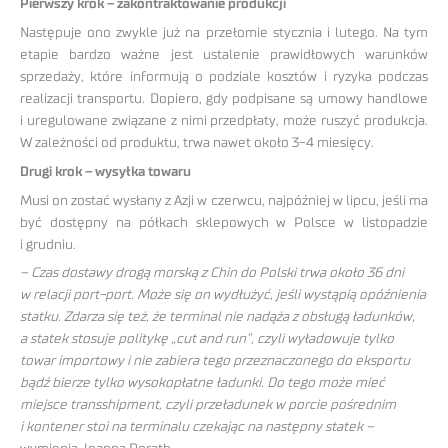
Pierwszy krok – zakontraktowanie produkcji
Następuje ono zwykle już na przełomie stycznia i lutego. Na tym
etapie bardzo ważne jest ustalenie prawidłowych warunków
sprzedaży, które informują o podziale kosztów i ryzyka podczas
realizacji transportu. Dopiero, gdy podpisane są umowy handlowe
i uregulowane związane z nimi przedpłaty, może ruszyć produkcja.
W zależności od produktu, trwa nawet około 3-4 miesięcy.
Drugi krok – wysyłka towaru
Musi on zostać wysłany z Azji w czerwcu, najpóźniej w lipcu, jeśli ma
być dostępny na półkach sklepowych w Polsce w listopadzie
i grudniu.
– Czas dostawy drogą morską z Chin do Polski trwa około 36 dni
w relacji port-port. Może się on wydłużyć, jeśli wystąpią opóźnienia
statku. Zdarza się też, że terminal nie nadąża z obsługą ładunków,
a statek stosuje politykę „cut and run”, czyli wyładowuje tylko
towar importowy i nie zabiera tego przeznaczonego do eksportu
bądź bierze tylko wysokopłatne ładunki. Do tego może mieć
miejsce transshipment, czyli przeładunek w porcie pośrednim
i kontener stoi na terminalu czekając na następny statek –