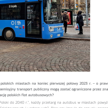
lskich miastach na koniec pierwszej połowy 2023 r. – o prawi
roemisyjny transport publiczny mogą zostać ograniczone przez zna
kację polskich flot autobusowych?
 Polski do 2040 r.”, każdy przetarg na autobus w miastach powy