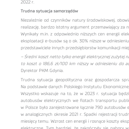
2022 r.
Trudna sytuacja samorządów
Niezależnie od czynników natury środowiskowej, obowi
realizację, bardzo istotny argument przemawiający za 
Wynikały m.in. z odpowiednio niższych cen energii el
eksploatacji e-busów są o ok. 30% niższe w odniesien
przedstawiciele innych przedsiębiorstw komunikacji miejs
– Średni koszt netto tylko energii elektrycznej zużyte
to koszt o 186,6 zł/100 km niższy w odniesieniu do a
Dyrektor PKM Gdynia.
Trudna sytuacja geopolityczna oraz gospodarcza spr
Na podstawie danych Polskiego Instytutu Ekonomiczneg
Wszystko wskazuje na to, że w 2023 r. sytuacja będzi
autobusów elektrycznych we flotach transportu publi
w Polsce było zarejestrowane łącznie 790 autobusów ele
w analogicznych okresie 2021 r. Spadki rejestracji tr
miesięcy temu. Wzrost cen energii i rosnące koszty eks
elektryczne. Tym bardziej, że zakończyły się nabory