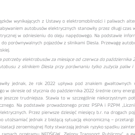
ązków wynikających z Ustawy o elektromobilności i paliwach alte
nabywaniem autobusów elektrycznych stanowiły przez długi czas wz
ektrycznej w odniesieniu do oleju napędowego. Na podstawie infor
iu do porównywalnych pojazdów z silnikami Diesla. Przewagę autob
kiej.
j na potrzeby elektrobusów za miesiące od czerwca do października
utobusu z silnikiem Diesla przy porównaniu tylko zużycia paliw 
awiły jednak, że rok 2022 upływa pod znakiem gwałtownych wz
o w okresie od stycznia do października 2022 średnie ceny energi
e jeszcze trudniejsza. Stawia to w szczególnie niekorzystnym 
cznego. Na podstawie prowadzonego przez PSPA i PZPM „Licznik
ktrycznych. Przez pierwsze dziesięć miesięcy b.r. na drogach poja
udno utożsamiać jednak z bieżącą sytuacją ekonomiczną – przetarg
ploatacji zeroemisyjnej floty stwarzają jednak ryzyko spadku zai
 w ramach programu NFOŚiGW „Zielony Transport Publiczny”, a ew