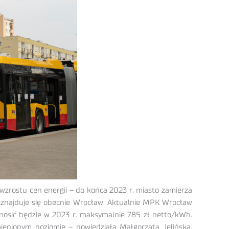
zrostu cen energii – do końca 2023 r. miasto zamierza
u znajduje się obecnie Wrocław. Aktualnie MPK Wrocław
nosić będzie w 2023 r. maksymalnie 785 zł netto/kWh.
mienionym poziomie – powiedziała Małgorzata Jelińska,