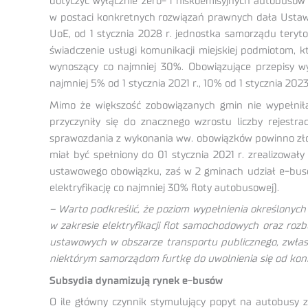
dotyczyć wyłącznie zero- i niskoemisyjnych autobusów
w postaci konkretnych rozwiązań prawnych dała Ustawa 
UoE, od 1 stycznia 2028 r. jednostka samorządu teryt
świadczenie usługi komunikacji miejskiej podmiotom,
wynoszący co najmniej 30%. Obowiązujące przepisy wy
najmniej 5% od 1 stycznia 2021 r., 10% od 1 stycznia 2023
Mimo że większość zobowiązanych gmin nie wypełniła
przyczyniły się do znacznego wzrostu liczby rejestr
sprawozdania z wykonania ww. obowiązków powinno złoży
miał być spełniony do 01 stycznia 2021 r. zrealizował
ustawowego obowiązku, zaś w 2 gminach udział e-busów
elektryfikację co najmniej 30% floty autobusowej).
– Warto podkreślić, że poziom wypełnienia określonych
w zakresie elektryfikacji flot samochodowych oraz ro
ustawowych w obszarze transportu publicznego, zwłaszcz
niektórym samorządom furtkę do uwolnienia się od koni
Subsydia dynamizują rynek e-busów
O ile główny czynnik stymulujący popyt na autobusy z