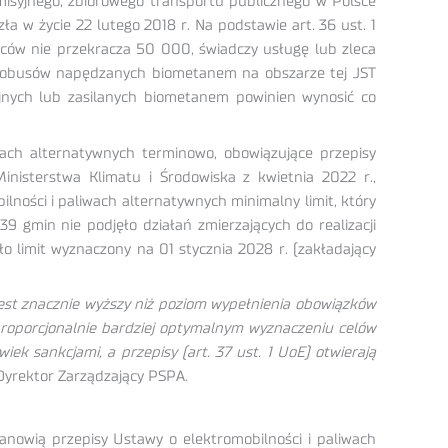
misyjnego, zbiorowego transportu publicznego w Polsce
 w życie 22 lutego 2018 r. Na podstawie art. 36 ust. 1
ńców nie przekracza 50 000, świadczy usługę lub zleca
autobusów napędzanych biometanem na obszarze tej JST
yjnych lub zasilanych biometanem powinien wynosić co
ach alternatywnych terminowo, obowiązujące przepisy
inisterstwa Klimatu i Środowiska z kwietnia 2022 r.,
ności i paliwach alternatywnych minimalny limit, który
9 gmin nie podjęło działań zmierzających do realizacji
 limit wyznaczony na 01 stycznia 2028 r. (zakładający
jest znacznie wyższy niż poziom wypełnienia obowiązków
proporcjonalnie bardziej optymalnym wyznaczeniu celów
ek sankcjami, a przepisy (art. 37 ust. 1 UoE) otwierają
yrektor Zarządzający PSPA.
anowią przepisy Ustawy o elektromobilności i paliwach