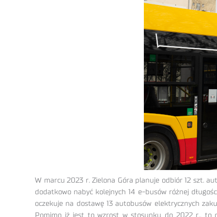
W marcu 2023 r. Zielona Góra planuje odbiór 12 szt. 
dodatkowo nabyć kolejnych 14 e-busów różnej długości
oczekuje na dostawę 13 autobusów elektrycznych zaku
Pomimo iż jest to wzrost w stosunku do 2022 r., to c