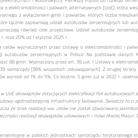
 (elektrycznych i wodorowych). Pierwszy impuls do rozwoju zeroe
o elektromobilności i paliwach alternatywnych (UoE), która weszła
orialnego, z wyłączeniem gmin i powiatów, których liczba mieszka
 które łącznie zapewniają udział autobusów zeroemisyjnych lub 
znaczają również cele przejściowe. Udział autobusów zeroemis
 r. oraz 20% od 1 stycznia 2025 r.
 celów wyznaczonych przez Ustawę o elektromobilności i paliw
acji autobusów zeroemisyjnych w Polsce. Na podstawie danych M
ć 88 gmin. Wyznaczony przez art. 36 ust. 1 Ustawy o elektromobil
y 33 samorządy (38% wszystkich zobowiązanych). Z drugiej strony 3
 wynosił od 1% do 5%. Co istotne, 5 gmin już w 2022 r. spełniało
 w UoE obowiązków dotyczących elektryfikacji flot autobusowych 
zbudowy ogólnodostępnej infrastruktury ładowania. Świadczy to o 
a że brak realizacji ww. celów nie został obwarowany jakimikolwi
eczności realizacji obowiązków ustawowych –
mówi Maciej Mazur, D
eroemisyjne w polskich jednostkach samorządu terytorialnego st