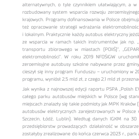
alternatywnych, o tyle czynnikiem ułatwiającym, a w 
rozbudowany system wsparcia rozwoju zeroemisyjnego
krajowych. Programy dofinansowania w Polsce obejmują 
też opracowanie strategii wdrażania elektromobilnoś
i lokalnym. Praktycznie każdy autobus elektryczny je
ze wsparcia w ramach takich instrumentów jak np. „
transportu zbiorowego w miastach (POIiŚ)”, „GEPAR
elektromobilności”. W roku 2019 NFOŚiGW uruchomi
zeroemisyjne autobusy szkolne nabywane przez gminy w
cieszył się inny program Funduszu – uruchomiony w 20
programu, wyniósł 2,5 mld zł, z czego 2,1 mld zł przez
Jak wynika z najnowszej edycji raportu PSPA „Polish 
całego parku autobusów miejskich w Polsce (wg stanu
miejscach znalazły się takie podmioty jak MPK Kraków (
autobusów elektrycznych zarejestrowanych w Polsce 
Szczecin, Łódź, Lublin). Według danych IGKM na 30 
przedsiębiorstw prowadzących działalność w obszarze
zostałyby zrealizowane do końca czerwca 2023 r., park