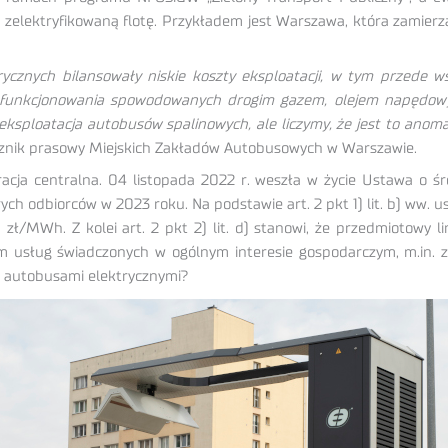
 zelektryfikowaną flotę. Przykładem jest Warszawa, która zamierza
cznych bilansowały niskie koszty eksploatacji, w tym przede 
funkcjonowania spowodowanych drogim gazem, olejem napędowym 
eksploatacja autobusów spalinowych, ale liczymy, że jest to anoma
cznik prasowy Miejskich Zakładów Autobusowych w Warszawie.
acja centralna. 04 listopada 2022 r. weszła w życie Ustawa o ś
rych odbiorców w 2023 roku. Na podstawie art. 2 pkt 1) lit. b) ww
zł/MWh. Z kolei art. 2 pkt 2) lit. d) stanowi, że przedmiotowy l
m usług świadczonych w ogólnym interesie gospodarczym, m.in. 
 autobusami elektrycznymi?