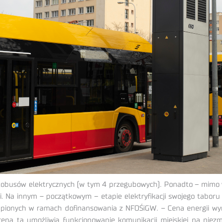
autobusów elektrycznych (w tym 4 przegubowych). Ponadto – mimo w
. Na innym – początkowym – etapie elektryfikacji swojego tabor
pionych w ramach dofinansowania z NFOŚiGW. – Cena energii wy
ena ta umożliwia funkcjonowanie komunikacji miejskiej na niez