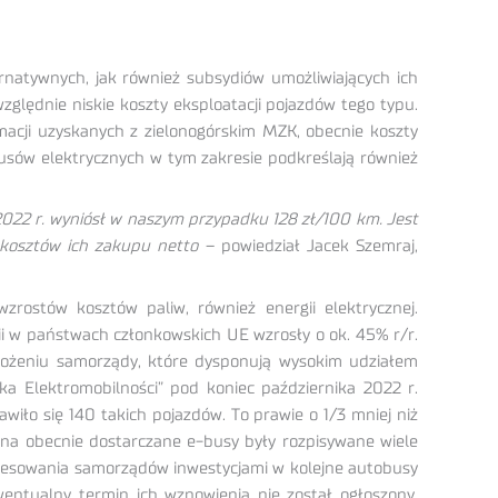
rnatywnych, jak również subsydiów umożliwiających ich
ględnie niskie koszty eksploatacji pojazdów tego typu.
macji uzyskanych z zielonogórskim MZK, obecnie koszty
usów elektrycznych w tym zakresie podkreślają również
 2022 r. wyniósł w naszym przypadku 128 zł/100 km. Jest
i kosztów ich zakupu netto
– powiedział Jacek Szemraj,
rostów kosztów paliw, również energii elektrycznej.
i w państwach członkowskich UE wzrosły o ok. 45% r/r.
położeniu samorządy, które dysponują wysokim udziałem
a Elektromobilności” pod koniec października 2022 r.
wiło się 140 takich pojazdów. To prawie o 1/3 mniej niż
i na obecnie dostarczane e-busy były rozpisywane wiele
nteresowania samorządów inwestycjami w kolejne autobusy
entualny termin ich wznowienia nie został ogłoszony.