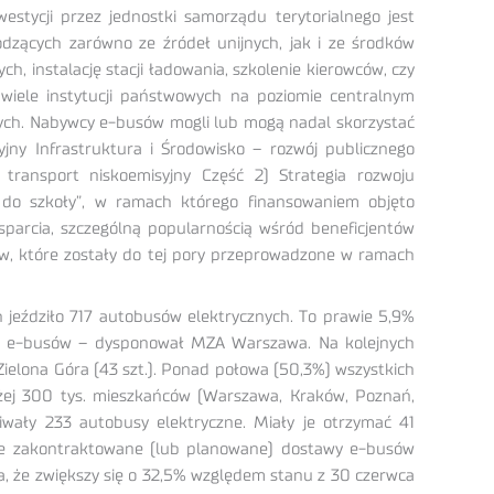
estycji przez jednostki samorządu terytorialnego jest
zących zarówno ze źródeł unijnych, jak i ze środków
 instalację stacji ładowania, szkolenie kierowców, czy
 wiele instytucji państwowych na poziomie centralnym
nych. Nabywcy e-busów mogli lub mogą nadal skorzystać
ny Infrastruktura i Środowisko – rozwój publicznego
transport niskoemisyjny Część 2) Strategia rozwoju
do szkoły”, w ramach którego finansowaniem objęto
sparcia, szczególną popularnością wśród beneficjentów
ów, które zostały do tej pory przeprowadzone w ramach
 jeździło 717 autobusów elektrycznych. To prawie 5,9%
 160 e-busów – dysponował MZA Warszawa. Na kolejnych
Zielona Góra (43 szt.). Ponad połowa (50,3%) wszystkich
żej 300 tys. mieszkańców (Warszawa, Kraków, Poznań,
wały 233 autobusy elektryczne. Miały je otrzymać 41
tkie zakontraktowane (lub planowane) dostawy e-busów
a, że zwiększy się o 32,5% względem stanu z 30 czerwca