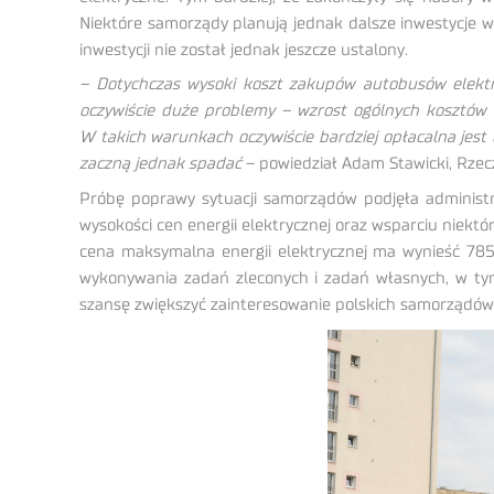
Niektóre samorządy planują jednak dalsze inwestycje w
inwestycji nie został jednak jeszcze ustalony.
– Dotychczas wysoki koszt zakupów autobusów elektry
oczywiście duże problemy – wzrost ogólnych kosztów 
W takich warunkach oczywiście bardziej opłacalna jest 
zaczną jednak spadać
– powiedział Adam Stawicki, Rze
Próbę poprawy sytuacji samorządów podjęła administr
wysokości cen energii elektrycznej oraz wsparciu niektó
cena maksymalna energii elektrycznej ma wynieść 785 
wykonywania zadań zleconych i zadań własnych, w ty
szansę zwiększyć zainteresowanie polskich samorządów