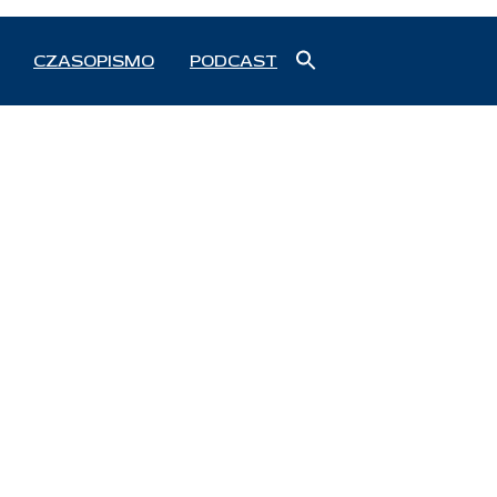
Search
CZASOPISMO
PODCAST
for:
Search Button