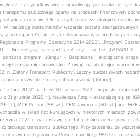
większości przypadków wręcz umożliwiającym, realizację tych inw
 transportu publicznego oparty na środkach finansowych pochod
nabycie autobusów elektrycznych (również szkolnych) i wodorowych,
ci. W realizację instrumentów wsparcia zostało zaangażowanych
żdżący po drogach Polski został dofinansowany ze środków publicz
Regionalne Programy Operacyjne 2014-2020”, „Program Operacyj
D – Bezemisyjny transport publiczny”, czy też „GEPARD II – 
ł ponadto program „Kangur – Bezpieczna i ekologiczna droga 
iejskie oraz miejsko-wiejskie. Z uwagi na atrakcyjne warunki w
21 r. „Zielony Transport Publiczny”. Łączny budżet dwóch nabor
naczono na bezzwrotne formy dofinansowania (dotacje).
EV Outlook 2022” na dzień 30 czerwca 2022 r. w polskich miastach
 z 31 grudnia 2020 r.). Największą flotą – składającą się ze
79 szt.), MPK Poznań (58 szt.), PKM Jaworzno (50 szt.) oraz MZK 
wchodziła w skład flot kursujących w niektórych miastach powy
czerwca 2022 r. na dostawę do flot polskich operatorów oczeki
 zbiorowego transportu publicznego. Przy założeniu, że wszys
 autobusów elektrycznych w Polsce może liczyć 950 szt., co oznacz