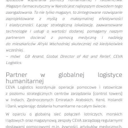
Magazyn farmaceutyczny w Nairobi jest najlepszym dowodem tego
zaangażowania. To nie tylko magazyn, to zintegrowane rozwiązanie
zaprojektowane z myślą o maksymalnej efektywności
i elastyczności. Łącząc strategiczną lokalizację, zaawansowane
technologie i usługi o wartości dodanej, pomagamy naszym
partnerom docierać z pomocą medyczną i nadzieją
do mieszkańców Afryki Wschodniej skuteczniej niż kiedykolwiek
wcześniej.
– mówi GB Anand, Global Director of Aid and Relief, CEVA
Logistics.
Partner w globalnej logistyce
humanitarnej
CEVA Logistics koordynuje operacje pomocowe i ratownicze
z poziomu strategicznych centrów zarządzania (control towers)
w Indiach, Zjednoczonych Emiratach Arabskich, Kenii, Holandii
i Danii, wspierając działania humanitarne na całym świecie.
W oparciu o globalną sieć połączeń lotniczych, morskich
i lądowych oraz magazynową, zespoły CEVA zarządzają regularnymi
dostawami pomocowymi m.in. żywności, artykułów medycznych,