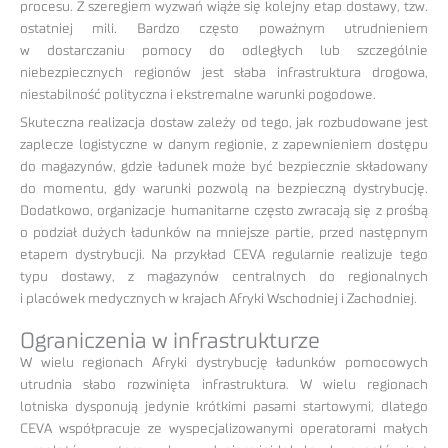
procesu. Z szeregiem wyzwań wiąże się kolejny etap dostawy, tzw.
ostatniej mili. Bardzo często poważnym utrudnieniem
w dostarczaniu pomocy do odległych lub szczególnie
niebezpiecznych regionów jest słaba infrastruktura drogowa,
niestabilność polityczna i ekstremalne warunki pogodowe.
Skuteczna realizacja dostaw zależy od tego, jak rozbudowane jest
zaplecze logistyczne w danym regionie, z zapewnieniem dostępu
do magazynów, gdzie ładunek może być bezpiecznie składowany
do momentu, gdy warunki pozwolą na bezpieczną dystrybucję.
Dodatkowo, organizacje humanitarne często zwracają się z prośbą
o podział dużych ładunków na mniejsze partie, przed następnym
etapem dystrybucji. Na przykład CEVA regularnie realizuje tego
typu dostawy, z magazynów centralnych do regionalnych
i placówek medycznych w krajach Afryki Wschodniej i Zachodniej.
Ograniczenia w infrastrukturze
W wielu regionach Afryki dystrybucję ładunków pomocowych
utrudnia słabo rozwinięta infrastruktura. W wielu regionach
lotniska dysponują jedynie krótkimi pasami startowymi, dlatego
CEVA współpracuje ze wyspecjalizowanymi operatorami małych