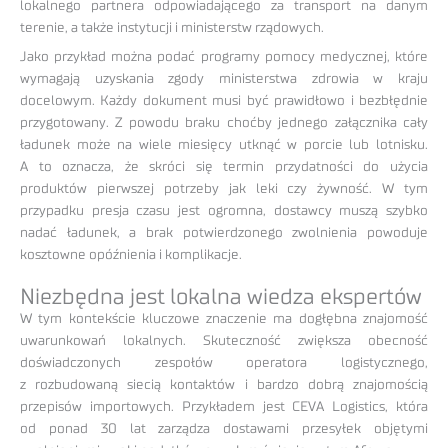
lokalnego partnera odpowiadającego za transport na danym
terenie, a także instytucji i ministerstw rządowych.
Jako przykład można podać programy pomocy medycznej, które
wymagają uzyskania zgody ministerstwa zdrowia w kraju
docelowym. Każdy dokument musi być prawidłowo i bezbłędnie
przygotowany. Z powodu braku choćby jednego załącznika cały
ładunek może na wiele miesięcy utknąć w porcie lub lotnisku.
A to oznacza, że skróci się termin przydatności do użycia
produktów pierwszej potrzeby jak leki czy żywność. W tym
przypadku presja czasu jest ogromna, dostawcy muszą szybko
nadać ładunek, a brak potwierdzonego zwolnienia powoduje
kosztowne opóźnienia i komplikacje.
Niezbędna jest lokalna wiedza ekspertów
W tym kontekście kluczowe znaczenie ma dogłębna znajomość
uwarunkowań lokalnych. Skuteczność zwiększa obecność
doświadczonych zespołów operatora logistycznego,
z rozbudowaną siecią kontaktów i bardzo dobrą znajomością
przepisów importowych. Przykładem jest CEVA Logistics, która
od ponad 30 lat zarządza dostawami przesyłek objętymi