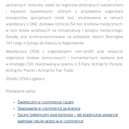
sanitarnych, lekarstw, także do regionów dotkniętych katastrofami
i klęskami żywiołowymi. Jednym z przykładów organizacji
transportów specjalnych może być, zrealizowana w ramach
współpracy z ONZ, dostawa lotnicza 154 ton środków medycznych,
w tym leków wrażliwych na temperaturę i sprzętu medycznego.
Zostały one przetransportowane na pokładzie dwóch Boeingów
747 cargo z Dubaju do Kabulu w Afganistanie.
Współpraca CEVA z organizacjami non-profit oraz wsparcie
organizacji dostaw pomocowych i humanitarnych wpisana jest
w strategię CSR, realizowaną w oparciu o 3 filary: Acting for People,
Acting for Planet i Acting for Fair Trade.
Źródło: CEVA Logistics
Powiązane wpisy:
Świąteczny e-commerce i scam
Skalowanie e-commerce za granicą
Szczyt logistyczny pod kontrolą – jak elastyczne wsparcie
kadrowe ratuje sezon w e-commerce