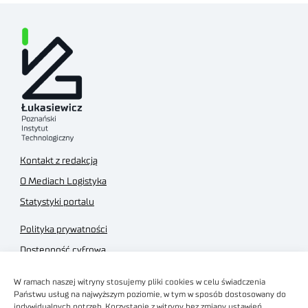
Kontakt z redakcją
O Mediach Logistyka
Statystyki portalu
Polityka prywatności
Dostępność cyfrowa
Regulamin Portalu
W ramach naszej witryny stosujemy pliki cookies w celu świadczenia
Regulamin sklepu
Państwu usług na najwyższym poziomie, w tym w sposób dostosowany do
indywidualnych potrzeb. Korzystanie z witryny bez zmiany ustawień