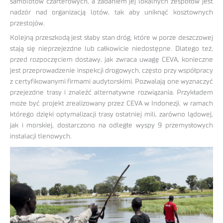
samolotów czarterowych, a zadaniem jej lokalnych zespołów jest
nadzór nad organizacją lotów, tak aby uniknąć kosztownych
przestojów.
Kolejną przeszkodą jest słaby stan dróg, które w porze deszczowej
stają się nieprzejezdne lub całkowicie niedostępne. Dlatego też,
przed rozpoczęciem dostawy, jak zwraca uwagę CEVA, konieczne
jest przeprowadzenie inspekcji drogowych, często przy współpracy
z certyfikowanymi firmami audytorskimi. Pozwalają one wyznaczyć
przejezdne trasy i znaleźć alternatywne rozwiązania. Przykładem
może być projekt zrealizowany przez CEVA w Indonezji, w ramach
którego dzięki optymalizacji trasy ostatniej mili, zarówno lądowej,
jak i morskiej, dostarczono na odległe wyspy 9 przemysłowych
instalacji tlenowych.