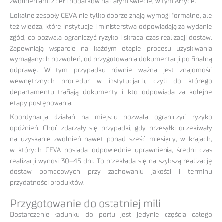
zwolnieniami z ceł i podatków na całym świecie, w tym Afryce.
Lokalne zespoły CEVA nie tylko dobrze znają wymogi formalne, ale
też wiedzą, które instytucje i ministerstwa odpowiadają za wydanie
zgód, co pozwala ograniczyć ryzyko i skraca czas realizacji dostaw.
Zapewniają wsparcie na każdym etapie procesu uzyskiwania
wymaganych pozwoleń, od przygotowania dokumentacji po finalną
odprawę. W tym przypadku równie ważna jest znajomość
wewnętrznych procedur w instytucjach, czyli do którego
departamentu trafiają dokumenty i kto odpowiada za kolejne
etapy postępowania.
Koordynacja działań na miejscu pozwala ograniczyć ryzyko
opóźnień. Choć zdarzały się przypadki, gdy przesyłki oczekiwały
na uzyskanie zwolnień nawet ponad sześć miesięcy, w krajach,
w których CEVA posiada odpowiednie uprawnienia, średni czas
realizacji wynosi 30–45 dni. To przekłada się na szybszą realizację
dostaw pomocowych przy zachowaniu jakości i terminu
przydatności produktów.
Przygotowanie do ostatniej mili
Dostarczenie ładunku do portu jest jedynie częścią całego