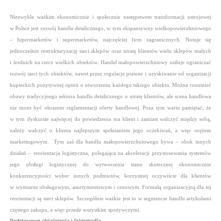
Niezwykle ważkim ekonomicznie i społecznie następstwem transformacji ustrojowej
w Polsce jest rozwój handlu detalicznego, w tym ekspansywny wielkopowierzhniowego
– hipermarketów i supermarketów, najczęściej firm zagranicznych. Notuje się
jednocześnie restrukturyzację sieci sklepów oraz utratę klientów wielu sklepów małych
i średnich na rzecz wielkich obiektów.
Handel małopowierzchniowy usiłuje ograniczać
rozwój sieci tych obiektów, nawet przez regulacje prawne i uzyskiwanie od organizacji
kupieckich pozytywnej opinii o utworzeniu każdego takiego obiektu. Można rozumieć
obawy tradycyjnego sektora handlu detalicznego o utratę klientów, ale scena handlowa
nie może być obrazem reglamentacji oferty handlowej. Poza tym warto pamiętać, że
w tym dyskursie najwięcej do powiedzenia ma klient i zamiast walczyć między sobą,
należy walczyć o klienta najlepszym spełnianiem jego oczekiwań, a więc orężem
marketingowym.
Tym zaś dla handlu małopowierzchniowego bywa – obok innych
działań – reorientacja logistyczna, polegająca na akceleracji przystosowania systemów
jego obsługi logistycznej do wytworzenia stanu skutecznej ekonomicznie
konkurencyjności wobec innych podmiotów, korzystnej oczywiście dla klientów
w wymiarze obsługowym, asortymentowym i cenowym. Formułą organizacyjną dla tej
reorientacji są sieci sklepów. Szczególnie ważkie jest to w segmencie handlu artykułami
częstego zakupu, a więc przede wszystkim spożywczymi.
Podstawowe objaśnienia i faktografia