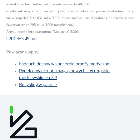
w strukturze hiszpańskiej jest znacznie wyższy (= 40,3 %) ,
– wskaźnik nasycenia powierzchnią handlową w Polsce jest prawie dwukrotnie niższy
niż w krajach UE (= 632 mkw./1000 mieszkańców) i nadal podobny do okresu sprzed
ćwierćwiecza (= 295 mkw./1000 mieszkańców)
Artykuł pochodzi z czasopisma "Logistyka" 5/2004.
L2004-5s15.pdf
Powiązane wpisy:
Łańcuch dostaw w koncernie branży medycznej
Rynek powierzchni magazynowych – w regionie
moskiewskim – cz. 3
Recykling w palecie