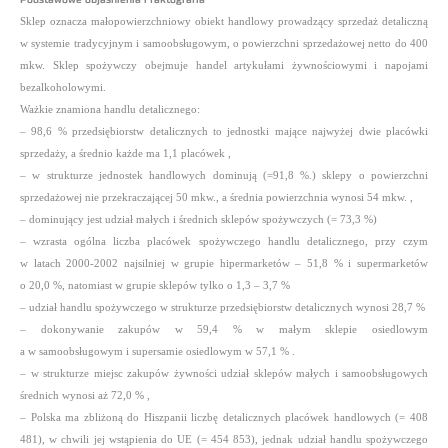
Sklep oznacza małopowierzchniowy obiekt handlowy prowadzący sprzedaż detaliczną
w systemie tradycyjnym i samoobsługowym, o powierzchni sprzedażowej netto do 400
mkw. Sklep spożywczy obejmuje handel artykułami żywnościowymi i napojami
bezalkoholowymi.
Ważkie znamiona handlu detalicznego:
– 98,6 % przedsiębiorstw detalicznych to jednostki mające najwyżej dwie placówki
sprzedaży, a średnio każde ma 1,1 placówek ,
– w strukturze jednostek handlowych dominują (=91,8 %.) sklepy o powierzchni
sprzedażowej nie przekraczającej 50 mkw., a średnia powierzchnia wynosi 54 mkw. ,
– dominujący jest udział małych i średnich sklepów spożywczych (= 73,3 %)
– wzrasta ogólna liczba placówek spożywczego handlu detalicznego, przy czym
w latach 2000-2002 najsilniej w grupie hipermarketów – 51,8 % i supermarketów
o 20,0 %, natomiast w grupie sklepów tylko o 1,3 – 3,7 %
– udział handlu spożywczego w strukturze przedsiębiorstw detalicznych wynosi 28,7 %
– dokonywanie zakupów w 59,4 % w małym sklepie osiedlowym
a w samoobsługowym i supersamie osiedlowym w 57,1 % .
– w strukturze miejsc zakupów żywności udział sklepów małych i samoobsługowych
średnich wynosi aż 72,0 % ,
– Polska ma zbliżoną do Hiszpanii liczbę detalicznych placówek handlowych (= 408
481), w chwili jej wstąpienia do UE (= 454 853), jednak udział handlu spożywczego