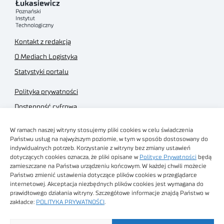
Kontakt z redakcją
O Mediach Logistyka
Statystyki portalu
Polityka prywatności
Dostępność cyfrowa
Regulamin Portalu
W ramach naszej witryny stosujemy pliki cookies w celu świadczenia
Regulamin sklepu
Państwu usług na najwyższym poziomie, w tym w sposób dostosowany do
indywidualnych potrzeb. Korzystanie z witryny bez zmiany ustawień
dotyczących cookies oznacza, że pliki opisane w
Polityce Prywatności
będą
zamieszczane na Państwa urządzeniu końcowym. W każdej chwili możecie
Państwo zmienić ustawienia dotyczące plików cookies w przeglądarce
internetowej. Akceptacja niezbędnych plików cookies jest wymagana do
Obrazy stockowe
prawidłowego działania witryny. Szczegółowe informacje znajdą Państwo w
autorstwa
zakładce:
POLITYKA PRYWATNOŚCI
.
Sieć Badawcza Łukasiewicz - Poznański Instytut