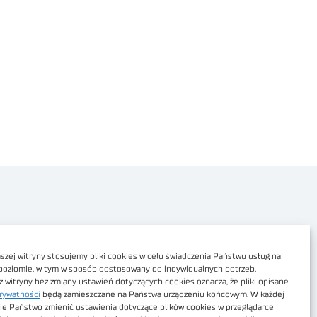
Polityka prywatności
Dostępność cyfrowa
zej witryny stosujemy pliki cookies w celu świadczenia Państwu usług na
poziomie, w tym w sposób dostosowany do indywidualnych potrzeb.
Regulamin Portalu
z witryny bez zmiany ustawień dotyczących cookies oznacza, że pliki opisane
rywatności
będą zamieszczane na Państwa urządzeniu końcowym. W każdej
Regulamin sklepu
ie Państwo zmienić ustawienia dotyczące plików cookies w przeglądarce