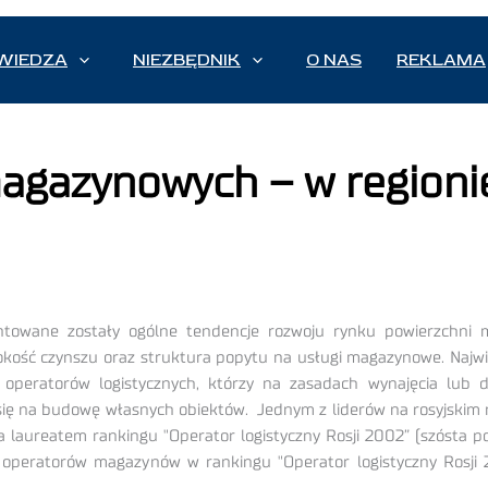
WIEDZA
NIEZBĘDNIK
O NAS
REKLAMA
agazynowych – w regioni
towane zostały ogólne tendencje rozwoju rynku powierzchni m
wysokość czynszu oraz struktura popytu na usługi magazynowe. Na
operatorów logistycznych, którzy na zasadach wynajęcia lub 
się na budowę własnych obiektów. Jednym z liderów na rosyjskim r
ała laureatem rankingu "Operator logistyczny Rosji 2002” (szóst
d operatorów magazynów w rankingu "Operator logistyczny Rosj