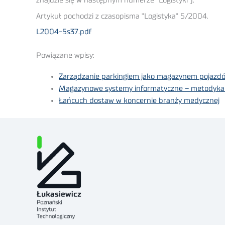
znajdzie się w następnym numerze "Logistyki").
Artykuł pochodzi z czasopisma "Logistyka" 5/2004.
L2004-5s37.pdf
Powiązane wpisy:
Zarządzanie parkingiem jako magazynem pojazd
Magazynowe systemy informatyczne – metodyka
Łańcuch dostaw w koncernie branży medycznej