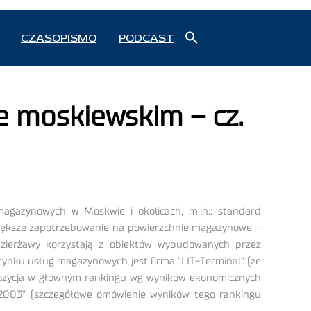
Search
CZASOPISMO
PODCAST
for:
Search Button
e moskiewskim – cz.
agazynowych w Moskwie i okolicach, m.in.: standard
jwiększe zapotrzebowanie na powierzchnie magazynowe –
dzierżawy korzystają z obiektów wybudowanych przez
ynku usług magazynowych jest firma "LIT-Terminal" (ze
a pozycja w głównym rankingu wg wyników ekonomicznych
i 2003" (szczegółowe omówienie wyników tego rankingu