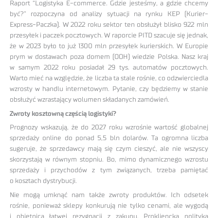
Raport “Logistyka E-commerce. Gdzie jesteśmy, a gdzie chcemy
być?” rozpoczyna od analizy sytuacji na rynku KEP (Kurier-
Express-Paczka). W 2022 roku sektor ten obsłużył blisko 922 mln
przesyłek i paczek pocztowych. W raporcie PITD szacuje się jednak,
że w 2023 było to już 1300 mln przesyłek kurierskich. W Europie
prym w dostawach poza domem (OOH) wiedzie Polska. Nasz kraj
w samym 2022 roku posiadał 29 tys. automatów pocztowych.
Warto mieć na względzie, że liczba ta stale rośnie, co odzwierciedla
wzrosty w handlu internetowym. Pytanie, czy będziemy w stanie
obsłużyć wzrastający wolumen składanych zamówień.
Zwroty kosztowną częścią logistyki?
Prognozy wskazują, że do 2027 roku wzrośnie wartość globalnej
sprzedaży online do ponad 5,5 bln dolarów. Ta ogromna liczba
sugeruje, że sprzedawcy mają się czym cieszyć, ale nie wszyscy
skorzystają w równym stopniu. Bo, mimo dynamicznego wzrostu
sprzedaży i przychodów z tym związanych, trzeba pamiętać
o kosztach dystrybucji.
Nie mogą umknąć nam także zwroty produktów. Ich odsetek
rośnie, ponieważ sklepy konkurują nie tylko cenami, ale wygodą
i obietnicą łatwej rezygnacji z zakupu. Prokliencka polityka