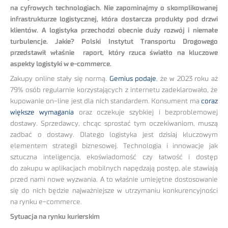
na cyfrowych technologiach. Nie zapominajmy o skomplikowanej
infrastrukturze logistycznej, która dostarcza produkty pod drzwi
klientów. A logistyka przechodzi obecnie duży rozwój i niemałe
turbulencje. Jakie? Polski Instytut Transportu Drogowego
przedstawił właśnie raport, który rzuca światło na kluczowe
aspekty logistyki w e-commerce.
Zakupy online stały się normą.
Gemius podaje
, że w 2023 roku aż
79% osób regularnie korzystających z internetu zadeklarowało, że
kupowanie on-line jest dla nich standardem. Konsument ma
coraz
większe wymagania
oraz oczekuje szybkiej i bezproblemowej
dostawy. Sprzedawcy, chcąc sprostać tym oczekiwaniom, muszą
zadbać o dostawy. Dlatego logistyka jest dzisiaj kluczowym
elementem strategii biznesowej. Technologia i innowacje jak
sztuczna inteligencja, ekoświadomość czy łatwość i dostęp
do zakupu w aplikacjach mobilnych napędzają postęp, ale stawiają
przed nami nowe wyzwania. A to właśnie umiejętne dostosowanie
się do nich będzie najważniejsze w utrzymaniu konkurencyjności
na rynku e-commerce.
Sytuacja na rynku kurierskim