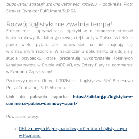
budowaniu strategii zrównoważonego rozwoju –
podkreśla Piotr
Streker, Dyrektor Fulfillment 3LP SA.
Rozwój logistyki nie zwalnia tempa!
Zrozumienie i optymalizacja logistyki w e-commerce stanowi
kamień milowy dla dalszego rozwoju tej branży w Polsce. W tekście
padło wiele pytań, ale odpowiedzi na nie znajdują się
w omawianym raporcie. W zakończeniu dokumentu znajdują się
studia przypadku, które prezentują wykorzystanie lokalnych
kanałów zwrotu w Grupie MODIVO, czy Cztery filary re-commerce
w Expondo. Zapraszamy!
Partnerzy raportu: Otimo, LODZistics – Logistyczna Sieć Biznesowa
Polski Centralnej, 3LP, Alsendo.
Link do pobrania raportu:
https://pitd.org.pl/logistyka-e-
commerce-pobierz-darmowy-raport/
Powiązane wpisy:
DHL z nowym Międzynarodowym Centrum Logistycznym
w Poznaniu