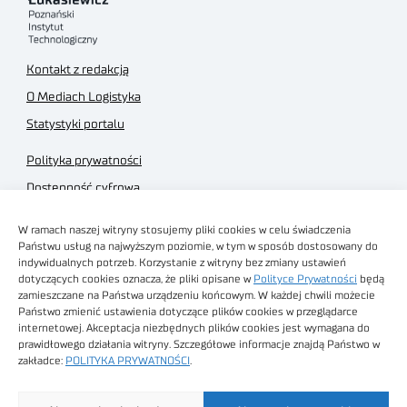
Kontakt z redakcją
O Mediach Logistyka
Statystyki portalu
Polityka prywatności
Dostępność cyfrowa
Regulamin Portalu
W ramach naszej witryny stosujemy pliki cookies w celu świadczenia
Regulamin sklepu
Państwu usług na najwyższym poziomie, w tym w sposób dostosowany do
indywidualnych potrzeb. Korzystanie z witryny bez zmiany ustawień
dotyczących cookies oznacza, że pliki opisane w
Polityce Prywatności
będą
zamieszczane na Państwa urządzeniu końcowym. W każdej chwili możecie
Państwo zmienić ustawienia dotyczące plików cookies w przeglądarce
internetowej. Akceptacja niezbędnych plików cookies jest wymagana do
Obrazy stockowe
prawidłowego działania witryny. Szczegółowe informacje znajdą Państwo w
autorstwa
zakładce:
POLITYKA PRYWATNOŚCI
.
Sieć Badawcza Łukasiewicz - Poznański Instytut