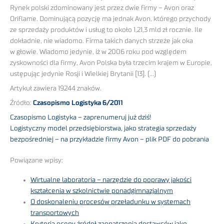
Rynek polski zdominowany jest przez dwie firmy – Avon oraz
Oriflame. Dominującą pozycję ma jednak Avon, którego przychody
ze sprzedaży produktów i usług to około 1,21,3 mld zł rocznie. Ile
dokładnie, nie wiadomo. Firma takich danych strzeże jak oka
w głowie. Wiadomo jedynie, iż w 2006 roku pod względem
zyskowności dla firmy, Avon Polska była trzecim krajem w Europie,
ustępując jedynie Rosji i Wielkiej Brytanii [13]. (…)
Artykuł zawiera 19244 znaków.
Źródło:
Czasopismo Logistyka 6/2011
Czasopismo Logistyka – zaprenumeruj już dziś!
Logistyczny model przedsiębiorstwa, jako strategia sprzedaży
bezpośredniej – na przykładzie firmy Avon – plik PDF do pobrania
Powiązane wpisy:
Wirtualne laboratoria – narzędzie do poprawy jakości
kształcenia w szkolnictwie ponadgimnazjalnym
O doskonaleniu procesów przeładunku w systemach
transportowych
Kryteria oceny źródeł zaopatrzenia dostawców jako