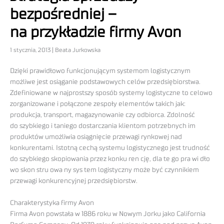
bezpośredniej –
na przykładzie firmy Avon
1 stycznia, 2013 | Beata Jurkowska
Dzięki prawidłowo funkcjonującym systemom logistycznym
możliwe jest osiąganie podstawowych celów przedsiębiorstwa.
Zdefiniowane w najprostszy sposób systemy logistyczne to celowo
zorganizowane i połączone zespoły elementów takich jak:
produkcja, transport, magazynowanie czy odbiorca. Zdolność
do szybkiego i taniego dostarczania klientom potrzebnych im
produktów umożliwia osiągnięcie przewagi rynkowej nad
konkurentami. Istotną cechą systemu logistycznego jest trudność
do szybkiego skopiowania przez konku ren cję, dla te go pra wi dło
wo skon stru owa ny sys tem logistyczny może być czynnikiem
przewagi konkurencyjnej przedsiębiorstw.
Charakterystyka firmy Avon
Firma Avon powstała w 1886 roku w Nowym Jorku jako California