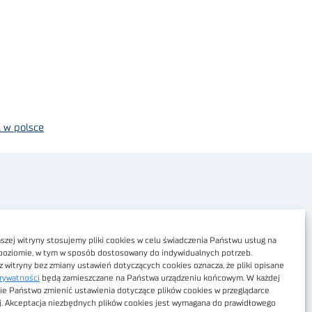
 w polsce
Polityka prywatności
Dostępność cyfrowa
zej witryny stosujemy pliki cookies w celu świadczenia Państwu usług na
poziomie, w tym w sposób dostosowany do indywidualnych potrzeb.
Regulamin Portalu
z witryny bez zmiany ustawień dotyczących cookies oznacza, że pliki opisane
rywatności
będą zamieszczane na Państwa urządzeniu końcowym. W każdej
Regulamin sklepu
ie Państwo zmienić ustawienia dotyczące plików cookies w przeglądarce
j. Akceptacja niezbędnych plików cookies jest wymagana do prawidłowego