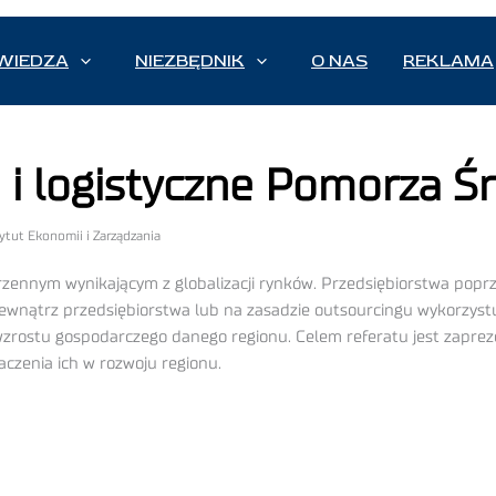
WIEDZA
NIEZBĘDNIK
O NAS
REKLAMA
e i logistyczne Pomorza 
tytut Ekonomii i Zarządzania
trzennym wynikającym z globalizacji rynków. Przedsiębiorstwa popr
wnątrz przedsiębiorstwa lub na zasadzie outsourcingu wykorzystu
 wzrostu gospodarczego danego regionu. Celem referatu jest zapre
czenia ich w rozwoju regionu.