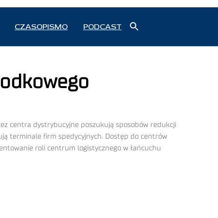
Search
CZASOPISMO
PODCAST
for:
Search Button
Środkowego
zez centra dystrybucyjne poszukują sposobów redukcji
ją terminale firm spedycyjnych. Dostęp do centrów
zentowanie roli centrum logistycznego w łańcuchu