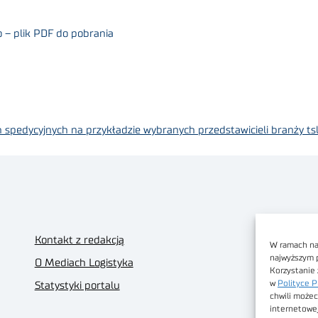
 – plik PDF do pobrania
spedycyjnych na przykładzie wybranych przedstawicieli branży tsl
Kontakt z redakcją
W ramach nas
najwyższym 
O Mediach Logistyka
Korzystanie 
w
Polityce P
Statystyki portalu
chwili możec
internetowe