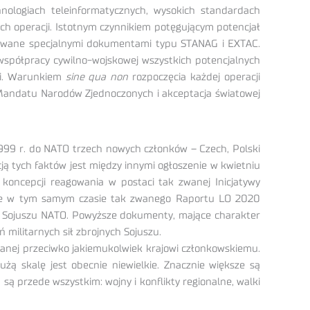
ologiach teleinformatycznych, wysokich standardach
ch operacji. Istotnym czynnikiem potęgującym potencjał
gulowane specjalnymi dokumentami typu STANAG i EXTAC.
współpracy cywilno-wojskowej wszystkich potencjalnych
ji. Warunkiem
sine qua non
rozpoczęcia każdej operacji
 Mandatu Narodów Zjednoczonych i akceptacja światowej
999 r. do NATO trzech nowych członków – Czech, Polski
ją tych faktów jest między innymi ogłoszenie w kwietniu
koncepcji reagowania w postaci tak zwanej Inicjatywy
nie w tym samym czasie tak zwanego Raportu LO 2020
ej Sojuszu NATO. Powyższe dokumenty, mające charakter
militarnych sił zbrojnych Sojuszu.
wanej przeciwko jakiemukolwiek krajowi członkowskiemu.
żą skalę jest obecnie niewielkie. Znacznie większe są
są przede wszystkim: wojny i konflikty regionalne, walki