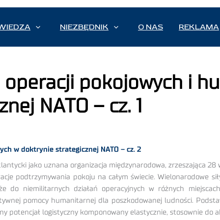
WIEDZA
NIEZBĘDNIK
O NAS
REKLAMA
 operacji pokojowych i h
znej NATO – cz. 1
ych w doktrynie strategicznej NATO – cz. 2
lantycki jako uznana organizacja międzynarodowa, zrzeszająca 28
eracje podtrzymywania pokoju na całym świecie. Wielonarodowe si
 do niemilitarnych działań operacyjnych w różnych miejscach 
ywnej pomocy humanitarnej dla poszkodowanej ludności. Podstaw
sny potencjał logistyczny komponowany elastycznie, stosownie do 