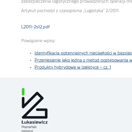
zabezpieczenia logistycznego prowadzonych operacji mili
Artykuł pochodzi z czasopisma „Logistyka” 2/2011.
L2011-2s12.pdf
Powiązane wpisy:
Identyfikacja potencjalnych nieciągłości w bezp
Przeniesienie jako jedna z metod postępowania w
Produkty hybrydowe w logistyce – cz. 1