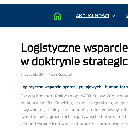
AKTUALNOŚCI
Logistyczne wsparcie
w doktrynie strategic
2 listopada, 2011 | Ficoń Krzysztof
Logistyczne wsparcie operacji pokojowych i humanitarn
Decyzją Komitetu Politycznego NATO, Sojusz Północnoat
od końca lat 90. XX wieku, czynnie włączyła się w op
i wyszkolony realny komponent predestynowany także
symptomów zagrożeń, ich negatywnych skutków i efekt
jest perfekcyjne kierowanie i dowodzenie oraz nowocze