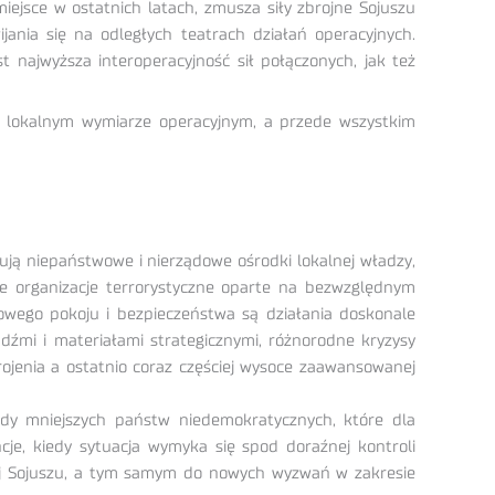
ejsce w ostatnich latach, zmusza siły zbrojne Sojuszu
jania się na odległych teatrach działań operacyjnych.
 najwyższa interoperacyjność sił połączonych, jak też
ż w lokalnym wymiarze operacyjnym, a przede wszystkim
ą niepaństwowe i nierządowe ośrodki lokalnej władzy,
zne organizacje terrorystyczne oparte na bezwzględnym
owego pokoju i bezpieczeństwa są działania doskonale
źmi i materiałami strategicznymi, różnorodne kryzysy
ojenia a ostatnio coraz częściej wysoce zaawansowanej
rządy mniejszych państw niedemokratycznych, które dla
cje, kiedy sytuacja wymyka się spod doraźnej kontroli
nnej Sojuszu, a tym samym do nowych wyzwań w zakresie