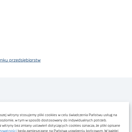
ynku przedsiębiorstw
Polityka prywatności
Dostępność cyfrowa
zej witryny stosujemy pliki cookies w celu świadczenia Państwu usług na
poziomie, w tym w sposób dostosowany do indywidualnych potrzeb.
Regulamin Portalu
z witryny bez zmiany ustawień dotyczących cookies oznacza, że pliki opisane
rywatności
będą zamieszczane na Państwa urządzeniu końcowym. W każdej