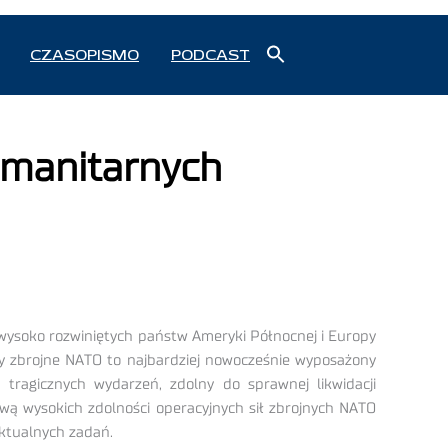
Search
CZASOPISMO
PODCAST
for:
Search Button
umanitarnych
 wysoko rozwiniętych państw Ameryki Północnej i Europy
ły zbrojne NATO to najbardziej nowocześnie wyposażony
tragicznych wydarzeń, zdolny do sprawnej likwidacji
ą wysokich zdolności operacyjnych sił zbrojnych NATO
aktualnych zadań.