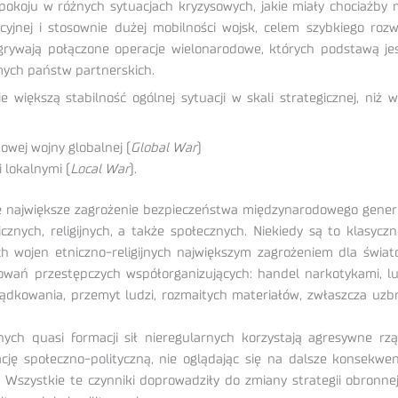
okoju w różnych sytuacjach kryzysowych, jakie miały chociażby mi
jnej i stosownie dużej mobilności wojsk, celem szybkiego rozwi
rywają połączone operacje wielonarodowe, których podstawą jest
ych państw partnerskich.
 większą stabilność ogólnej sytuacji w skali strategicznej, ni
owej wojny globalnej (
Global War
)
 lokalnymi (
Local War
).
 największe zagrożenie bezpieczeństwa międzynarodowego generuj
znych, religijnych, a także społecznych. Niekiedy są to klasyc
h wojen etniczno-religijnych największym zagrożeniem dla świat
wań przestępczych współorganizujących: handel narkotykami, lud
ządkowania, przemyt ludzi, rozmaitych materiałów, zwłaszcza uzbr
żnych quasi formacji sił nieregularnych korzystają agresywne 
ację społeczno-polityczną, nie oglądając się na dalsze konsekwen
j. Wszystkie te czynniki doprowadziły do zmiany strategii obro