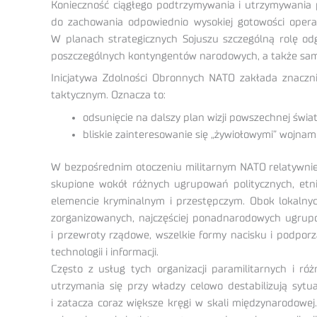
Konieczność ciągłego podtrzymywania i utrzymywania p
do zachowania odpowiednio wysokiej gotowości operacy
W planach strategicznych Sojuszu szczególną rolę odg
poszczególnych kontyngentów narodowych, a także sam
Inicjatywa Zdolności Obronnych NATO zakłada znacznie
taktycznym. Oznacza to:
odsunięcie na dalszy plan wizji powszechnej świat
bliskie zainteresowanie się „żywiołowymi” wojnami
W bezpośrednim otoczeniu militarnym NATO relatywnie
skupione wokół różnych ugrupowań politycznych, etnic
elemencie kryminalnym i przestępczym. Obok lokalnyc
zorganizowanych, najczęściej ponadnarodowych ugrupo
i przewroty rządowe, wszelkie formy nacisku i podpor
technologii i informacji.
Często z usług tych organizacji paramilitarnych i ró
utrzymania się przy władzy celowo destabilizują sytu
i zatacza coraz większe kręgi w skali międzynarodowe