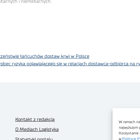
tarnych i niemilitarnych.
ieczeństwie łańcuchów dostaw krwi w Polsce
obec ryzyka pojawiającego się w relacjach dostawca-odbiorca na r
Kontakt z redakcją
W ramach nas
najwyższym 
O Mediach Logistyka
Korzystanie 
w
Polityce P
Statystyki portalu