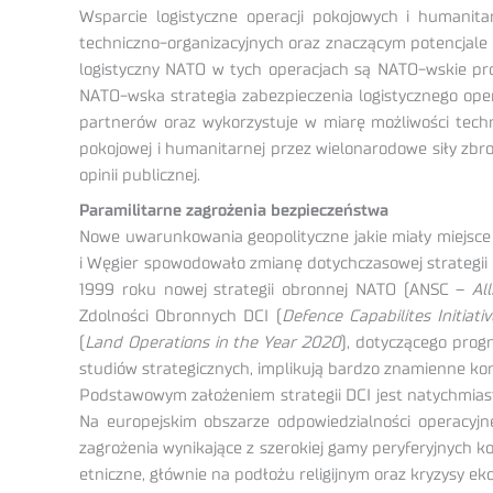
Wsparcie logistyczne operacji pokojowych i humani
techniczno-organizacyjnych oraz znaczącym potencjale 
logistyczny NATO w tych operacjach są NATO-wskie pro
NATO-wska strategia zabezpieczenia logistycznego ope
partnerów oraz wykorzystuje w miarę możliwości tech
pokojowej i humanitarnej przez wielonarodowe siły zb
opinii publicznej.
Paramilitarne zagrożenia bezpieczeństwa
Nowe uwarunkowania geopolityczne jakie miały miejsce
i Węgier spowodowało zmianę dotychczasowej strategii p
1999 roku nowej strategii obronnej NATO (ANSC –
Al
Zdolności Obronnych DCI (
Defence Capabilites Initiativ
(
Land Operations in the Year 2020
), dotyczącego prog
studiów strategicznych, implikują bardzo znamienne kon
Podstawowym założeniem strategii DCI jest natychmiast
Na europejskim obszarze odpowiedzialności operacyjne
zagrożenia wynikające z szerokiej gamy peryferyjnych ko
etniczne, głównie na podłożu religijnym oraz kryzysy ek