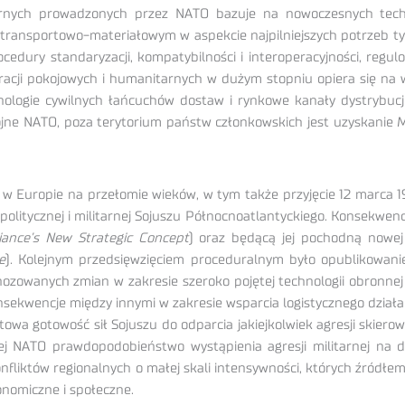
tarnych prowadzonych przez NATO bazuje na nowoczesnych techn
transportowo-materiałowym w aspekcie najpilniejszych potrzeb ty
cedury standaryzacji, kompatybilności i interoperacyjności, re
racji pokojowych i humanitarnych w dużym stopniu opiera się na 
nologie cywilnych łańcuchów dostaw i rynkowe kanały dystrybuc
rojne NATO, poza terytorium państw członkowskich jest uzyskanie
 w Europie na przełomie wieków, w tym także przyjęcie 12 marca 1
olitycznej i militarnej Sojuszu Północnoatlantyckiego. Konsekwenc
liance’s New Strategic Concept
) oraz będącą jej pochodną nowej 
e
). Kolejnym przedsięwzięciem proceduralnym było opublikowa
nozowanych zmian w zakresie szeroko pojętej technologii obronn
sekwencje między innymi w zakresie wsparcia logistycznego działań 
owa gotowość sił Sojuszu do odparcia jakiejkolwiek agresji skiero
j NATO prawdopodobieństwo wystąpienia agresji militarnej na du
nfliktów regionalnych o małej skali intensywności, których źródłem 
onomiczne i społeczne.