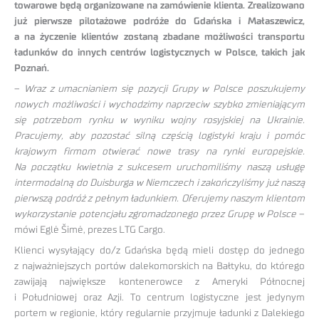
towarowe będą organizowane na zamówienie klienta. Zrealizowano
już pierwsze pilotażowe podróże do Gdańska i Małaszewicz,
a na życzenie klientów zostaną zbadane możliwości transportu
ładunków do innych centrów logistycznych w Polsce, takich jak
Poznań.
–
Wraz z umacnianiem się pozycji Grupy w Polsce poszukujemy
nowych możliwości i wychodzimy naprzeciw szybko zmieniającym
się potrzebom rynku w wyniku wojny rosyjskiej na Ukrainie.
Pracujemy, aby pozostać silną częścią logistyki kraju i pomóc
krajowym firmom otwierać nowe trasy na rynki europejskie.
Na początku kwietnia z sukcesem uruchomiliśmy naszą usługę
intermodalną do Duisburga w Niemczech i zakończyliśmy już naszą
pierwszą podróż z pełnym ładunkiem. Oferujemy naszym klientom
wykorzystanie potencjału zgromadzonego przez Grupę w Polsce
–
mówi Eglė Šimė, prezes LTG Cargo.
Klienci wysyłający do/z Gdańska będą mieli dostęp do jednego
z najważniejszych portów dalekomorskich na Bałtyku, do którego
zawijają największe kontenerowce z Ameryki Północnej
i Południowej oraz Azji. To centrum logistyczne jest jedynym
portem w regionie, który regularnie przyjmuje ładunki z Dalekiego