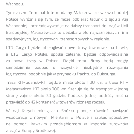
Wschodu.
Tymczasem Terminal Intermodalny Małaszewicze we wschodniej
Polsce wyróżnia się tym, że może odbierać ładunki z lądu z Azji
Wschodniej i przeładowywać je na dalszy transport do krajów Unii
Europejskiej. Małaszewicze to siedziba wielu najważniejszych firm
spedycyjnych, logistycznych i transportowych w regionie.
LTG Cargo będzie obsługiwać nowe trasy towarowe na Litwie,
a LTG Cargo Polska, spółka zależna, będzie odpowiedzialna
za nowe trasy w Polsce. Dzięki temu firmy będą mogły
samodzielnie zadbać o wszystkie niezbędne rozwiązania
logistyczne, podobnie jak w przypadku frachtu do Duisburga.
Trasa KIT-Gdańsk-KIT będzie miała około 1100 km, a trasa KIT-
Małaszewicze-KIT około 900 km. Szacuje się, że transport w jedną
stronę zajmie około 30 godzin. Podczas jednej podróży można
przewieźć do 42 kontenerów towarów różnego rodzaju.
W najbliższych miesiącach Spółka planuje również nawiązać
współpracę z nowymi klientami w Polsce i szukać sposobów
na pomoc litewskim przedsiębiorcom w imporcie surowców
z krajów Europy Środkowej.