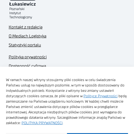
Kontakt z redakcją
O Mediach Logistyka
Statystyki portalu
Polityka prywatności
Dostępność cyfrowa
Regulamin Portalu
W ramach naszej witryny stosujemy pliki cookies w celu świadczenia
Regulamin sklepu
Państwu usług na najwyższym poziomie, w tym w sposób dostosowany do
indywidualnych potrzeb. Korzystanie z witryny bez zmiany ustawień
dotyczących cookies oznacza, że pliki opisane w
Polityce Prywatności
będą
zamieszczane na Państwa urządzeniu końcowym. W każdej chwili możecie
Państwo zmienić ustawienia dotyczące plików cookies w przeglądarce
internetowej. Akceptacja niezbędnych plików cookies jest wymagana do
Obrazy stockowe
prawidłowego działania witryny. Szczegółowe informacje znajdą Państwo w
autorstwa
zakładce:
POLITYKA PRYWATNOŚCI
.