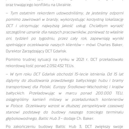
oraz trwającego konfliktu na Ukrainie.
–
Tym ostatnim rekordem udowodniliśmy, że jesteśmy odporni
pomimo zawirowań w branży, wykorzystując korzystną lokalizację
DCT i utrzymując najwyższą jakość usług. Chciałbym wyrazić
szczególne uznanie dla naszych pracowników, ponieważ to właśnie
oni, tydzień po tygodniu, przez cały rok, zapewniają wyniki
spełniające oczekiwania naszych klientów
– mówi Charles Baker,
Dyrektor Zarządzający DCT Gdańsk.
Pomimo trudnej sytuacji na rynku w 2021 r. DCT przeładowało
rekordową ilość ponad 2.092.432 TEUs.
–
W tym roku DCT Gdańsk obchodzi 15-lecie istnienia. Od 15 lat
dążymy do zbudowania prawdziwego bałtyckiego hubu i bramy
transportowej dla Polski, Europy Środkowo-Wschodniej i krajów
bałtyckich. Przeładowując w marcu ponad 200.000 TEU,
osiągnęliśmy kamień milowy w przeładunkach kontenerów
w Polsce. Oczekiwany wzrost w dłuższej perspektywie czasowej
stanowi podstawę do budowy naszego trzeciego terminalu
głębokowodnego, Baltic Hub 3
– dodaje Ch. Baker.
Po zakończeniu budowy Baltic Hub 3, DCT zwiększy swoje