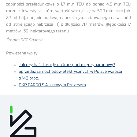
zdolności przeładunkowe o 1,7 mln TEU do ponad 4,5 mln TEU
rocznie. Inwestycja, której wartość szacuje się na 500 mln euro (ok.
2,3 mld zł), obejmie budowę nabrzeża (zlokalizowanego na wschód
od istniejącego nabrzeża T1) o długości 717 metrów, głębokości 17
metrów i 36-hektarowego terenu.
Źródło: DCT Gdańsk
Powiązane wpisy:
Jak uzyskać licencje na transport międzynarodowy?
Sprzedaż samochodów elektrycznych w Polsce wzrosła
o 140 proc.
PKP CARGO S.A. z nowym Prezesem