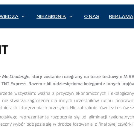
WIEDZA
NIEZBĘDNIK
O NAS
REKLAMA
NT
e Me Challenge
, który zostanie rozegrany na torze testowym MIR
u TNT Express. Razem z kilkudziesięcioma kolegami z innych krajó
przede wszystkim: ważna z przyczyn ekonomicznych i ekologicznyc
óra nie stwarza zagrożenia dla innych uczestników ruchu, popr
dbiorach i doręczeniach przesyłek. Nie zabraknie również testów s
lskiego reprezentanta rozpocznie się od eliminacji regionalnych
teczny wybór odbędzie się w drodze losowania: z finałowej czwórk