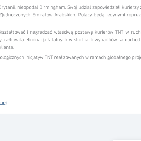
ytanii, nieopodal Birmingham. Swój udział zapowiedzieli kurierzy ze
że Zjednoczonych Emiratów Arabskich. Polacy będą jedynymi repr
 kształtować i nagradzać właściwą postawę kurierów TNT w ruchu
y, całkowita eliminacja fatalnych w skutkach wypadków samochod
lienta.
kologicznych inicjatyw TNT realizowanych w ramach globalnego pro
nej