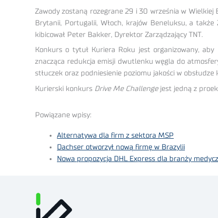
Zawody zostaną rozegrane 29 i 30 września w Wielkiej Br
Brytanii, Portugalii, Włoch, krajów Beneluksu, a tak
kibicował Peter Bakker, Dyrektor Zarządzający TNT.
Konkurs o tytuł Kuriera Roku jest organizowany, aby
znacząca redukcja emisji dwutlenku węgla do atmosfer
stłuczek oraz podniesienie poziomu jakości w obsłudze k
Kurierski konkurs
Drive Me Challenge
jest jedną z proe
Powiązane wpisy:
Alternatywa dla firm z sektora MSP
Dachser otworzył nową firmę w Brazylii
Nowa propozycja DHL Express dla branży medycz