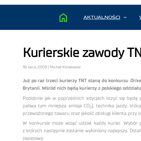
AKTUALNOŚCI
Kurierskie zawody T
30 lipca, 2009 | Michał Koralewski
Już po raz trzeci kurierzy TNT staną do konkursu
Driv
Brytanii. Wśród nich będą kurierzy z polskiego oddział
Podobnie jak w poprzednich edycjach liczyć się będą 
paliwa tym mniejsza emisja CO
), technika jazdy, kt
2
przewożonego towaru oraz jakość obsługi klienta przy o
W konkursie może wziąć udział każdy kurier. Wybór po
z których następnie zostanie wyłoniony najlepszy. Osta
zapasowy.