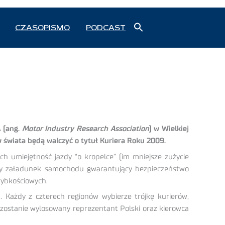
Search
CZASOPISMO
PODCAST
for:
Search Button
A (ang.
Motor Industry Research Association
) w Wielkiej
w świata będą walczyć o tytuł Kuriera Roku 2009.
h umiejętność jazdy "o kropelce” (im mniejsze zużycie
awny załadunek samochodu gwarantujący bezpieczeństwo
zybkościowych.
. Każdy z czterech regionów wybierze trójkę kurierów,
i zostanie wylosowany reprezentant Polski oraz kierowca