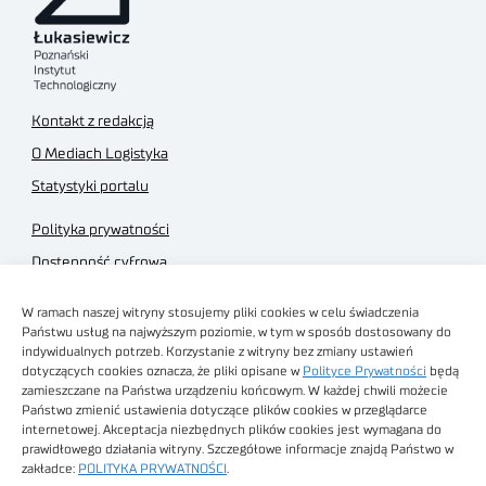
Kontakt z redakcją
O Mediach Logistyka
Statystyki portalu
Polityka prywatności
Dostępność cyfrowa
Regulamin Portalu
W ramach naszej witryny stosujemy pliki cookies w celu świadczenia
Regulamin sklepu
Państwu usług na najwyższym poziomie, w tym w sposób dostosowany do
indywidualnych potrzeb. Korzystanie z witryny bez zmiany ustawień
dotyczących cookies oznacza, że pliki opisane w
Polityce Prywatności
będą
zamieszczane na Państwa urządzeniu końcowym. W każdej chwili możecie
Państwo zmienić ustawienia dotyczące plików cookies w przeglądarce
internetowej. Akceptacja niezbędnych plików cookies jest wymagana do
Obrazy stockowe
prawidłowego działania witryny. Szczegółowe informacje znajdą Państwo w
autorstwa
zakładce:
POLITYKA PRYWATNOŚCI
.