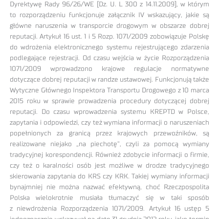
Dyrektywę Rady 96/26/WE [Dz. U. L 300 z 14.11.2009], w którym
to rozporządzeniu funkcjonuje załącznik IV wskazujący, jakie są
główne naruszenia w transporcie drogowym w obszarze dobrej
reputacji. Artykuł 16 ust. 1 i 5 Rozp. 1071/2009 zobowiązuje Polskę
do wdrożenia elektronicznego systemu rejestrującego zdarzenia
podlegające rejestracji. Od czasu wejścia w życie Rozporządzenia
1071/2009 wprowadzono krajowe regulacje normatywne
dotyczące dobrej reputacji w randze ustawowej. Funkcjonują także
Wytyczne Głównego Inspektora Transportu Drogowego z 10 marca
2015 roku w sprawie prowadzenia procedury dotyczącej dobrej
reputacji. Do czasu wprowadzenia systemu KREPTD w Polsce,
zapytania i odpowiedzi, czy też wymiana informacji o naruszeniach
popełnionych za granicą przez krajowych przewoźników, są
realizowane niejako „na piechotę”, czyli za pomocą wymiany
tradycyjnej korespondencji. Również zdobycie informacji o firmie,
czy też o karalności osób jest możliwe w drodze tradycyjnego
skierowania zapytania do KRS czy KRK. Takiej wymiany informacji
bynajmniej nie można nazwać efektywną, choć Rzeczpospolita
Polska wielokrotnie musiała tłumaczyć się w taki sposób
z niewdrożenia Rozporządzenia 1071/2009. Artykuł 16 ustęp 5