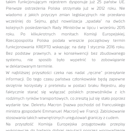
takim funkcjonującym rejestrem dysponuje już 25 państw UE.
Pierwsze ostrzeżenia Polska otrzymała już w 2012 roku. Nie
wiadomo z jakich przyczyn zmian legislacyjnych nie przesłano
wcześniej do Sejmu, gdyż nowelizacja „spadała” na dwóch
kolejnych posiedzeniach Rady Ministrów w lipcu i wrześniu 2015
roku. Po kilkukrotnych monitach Komisji Europejskiej,
Rzeczpospolita Polska podała wreszcie początkowy termin
funkcjonowania KREPTD wskazując na datę 1 stycznia 2016 roku.
Bez podstaw prawnych, a w konsekwencji bez zbudowanego
systemu, nie sposób było wypełnić to zobowiązanie
w deklarowanym terminie.
W najbliższej przyszłości czeka nas nadal „ręczne” przesyłanie
informacji. Do tego czasu państwa członkowskie będą zapewne
skrzętnie korzystały z pretekstu w postaci braku Rejestru, aby
faktycznie starać się wyłączać polskich przewoźników z ich
rodzimych rynków transportowych, co zresztą już się stało poprzez
wydanie tzw. Dekretu Macron (nazwa pochodzi od francuskiego
ministra gospodarki Emmanuel Macron) we Francji. Zablokowanie
stosowania takich wewnętrznych uregulowań graniczy z cudem.
Na przyszłość Komisja Europejska przygotowała przepisy
wykonawcze do badania dobrej reputacji poprzez wprowadzenie