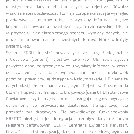
jednoznacznie wskazywał na datę 31 grudnia 2012 roku, jako termin
udostępnienia danych elektronicznych w rejestrze. Również
w zakresie sprawozdawczości Komisja Europejska zaczęła wymagać
przekazywania raportów odnośnie wymiany informacji między
krajem członkowskim a pozostałymi krajami członkowskimi UE, co
w przypadku nieelektronicznego sposobu wymiany danych, nie
może imponować na tle pozostałych krajów, które wdrożyły
system ERRU.
System ERRU to sieć powiązanych ze sobą funkcjonalnie
i treściowo (content) rejestrów członków UE, zawierających
powyższe dane, połączonych w celu wymiany informacji w czasie
rzeczywistym (czyli dane wprowadzane przez którykolwiek
podmiot uprawniony, są dostępne w każdym zakątku UE niemalże
natychmiast). Jednostkami zasilającymi Rejestr w Polsce będą
Główny Inspektorat Transportu Drogowego [dalej GITD] i Starostwa
Powiatowe, czyli urzędy, które obsługują organy wydające
uprawnienia do prowadzenia działalności transportowej dla
przewoźników drogowych. Dla prawidłowego funkcjonowania
KREPTD niezbędna jest integracja i przepływ danych z innym
rejestrem państwowym, CEN – Centralna Ewidencja Naruszeń.
Oczywiście nad standaryzacją danych i ich elektroniczną wymianą