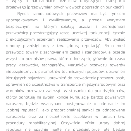
– Wpisy o naruszeniach przepisów dotyczących transportu
drogowego (przez wymienionych w dwóch poprzednich punktach).
Rynek samochodowych przewozów ma być rynkiem
uporządkowanym i cywilizowanym, a przede wszystkim
bezpiecznym, na którym działają uczciwi i profesjonalni
przewoźnicy przestrzegający zasad uczciwej konkurencji, łącznie
z ekologicznym aspektem realizowania przewozów. Aby zyskać
renomę przedsiębiorcy z tzw. „dobrą reputacją”, firma musi
przewozić towary z zachowaniem zasad i standardów, a przede
wszystkim przepisów prawa, które odnoszą się głównie do czasu
pracy kierowców, tachografów, warunków przewozu towarów
niebezpiecznych, parametrów technicznych pojazdów, uprawnień
kierujących pojazdami, uprawnień do prowadzenia przewozu osób,
uprawnień do uczestnictwa w transporcie międzynarodowym oraz
warunków przewozu zwierząt. W stosunku do przedsiębiorców,
którzy odnotują na swoim koncie kumulację bardzo poważnych
naruszeń, będzie wszczynane postępowanie o odebranie im
„dobrej reputacji”, jako proporcjonalnej sankcji za odnotowane
naruszenia oraz za niespełnienie oczekiwań w ramach tzw.
procedury rehabilitacyjnej. Oczywiście efekt utraty dobrej
reputacji nie spadnie nagle na przedsiębiorcę, ale będzie