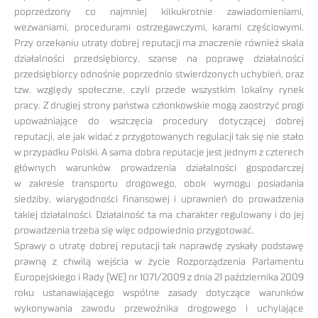
poprzedzony co najmniej kilkukrotnie zawiadomieniami,
wezwaniami, procedurami ostrzegawczymi, karami częściowymi.
Przy orzekaniu utraty dobrej reputacji ma znaczenie również skala
działalności przedsiębiorcy, szanse na poprawę działalności
przedsiębiorcy odnośnie poprzednio stwierdzonych uchybień, oraz
tzw. względy społeczne, czyli przede wszystkim lokalny rynek
pracy. Z drugiej strony państwa członkowskie mogą zaostrzyć progi
upoważniające do wszczęcia procedury dotyczącej dobrej
reputacji, ale jak widać z przygotowanych regulacji tak się nie stało
w przypadku Polski. A sama dobra reputacje jest jednym z czterech
głównych warunków prowadzenia działalności gospodarczej
w zakresie transportu drogowego, obok wymogu posiadania
siedziby, wiarygodności finansowej i uprawnień do prowadzenia
takiej działalności. Działalność ta ma charakter regulowany i do jej
prowadzenia trzeba się więc odpowiednio przygotować.
Sprawy o utratę dobrej reputacji tak naprawdę zyskały podstawę
prawną z chwilą wejścia w życie Rozporządzenia Parlamentu
Europejskiego i Rady (WE) nr 1071/2009 z dnia 21 października 2009
roku ustanawiającego wspólne zasady dotyczące warunków
wykonywania zawodu przewoźnika drogowego i uchylające