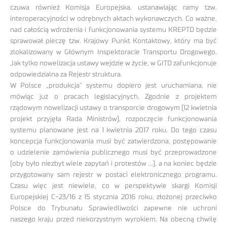
czuwa również Komisja Europejska, ustanawiając ramy tzw.
interoperacyjności w odrębnych aktach wykonawczych. Co ważne,
nad całością wdrożenia i funkcjonowania systemu KREPTD będzie
sprawował pieczę tzw. Krajowy Punkt Kontaktowy, który ma być
zlokalizowany w Głównym Inspektoracie Transportu Drogowego.
Jak tylko nowelizacja ustawy wejdzie w życie, w GITD zafunkcjonuje
odpowiedzialna za Rejestr struktura.
W Polsce „produkcja” systemu dopiero jest uruchamiana, nie
mówiąc już o pracach legislacyjnych. Zgodnie z projektem
rządowym nowelizacji ustawy o transporcie drogowym (12 kwietnia
projekt przyjęła Rada Ministrów), rozpoczęcie funkcjonowania
systemu planowane jest na 1 kwietnia 2017 roku. Do tego czasu
koncepcja funkcjonowania musi być zatwierdzona, postępowanie
o udzielenie zamówienia publicznego musi być przeprowadzone
(oby było niezbyt wiele zapytań i protestów …), a na koniec będzie
przygotowany sam rejestr w postaci elektronicznego programu.
Czasu więc jest niewiele, co w perspektywie skargi Komisji
Europejskiej C-23/16 z 15 stycznia 2016 roku, złożonej przeciwko
Polsce do Trybunału Sprawiedliwości zapewne nie uchroni
naszego kraju przed niekorzystnym wyrokiem. Na obecną chwilę