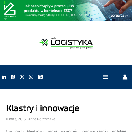
Klastry i innowacje
11 maja, 2016 | Anna Połczyńska
Czy ruch klastrowy może wspomóc innowacyjność polskiej