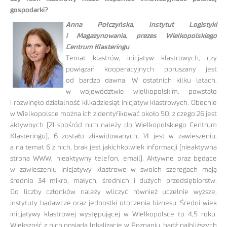
gospodarki?
Anna Połczyńska,
Instytut Logistyki
i Magazynowania, prezes
Wielkopolskiego
Centrum Klasteringu
Temat klastrów, inicjatyw klastrowych, czy
powiązań kooperacyjnych poruszany jest
od bardzo dawna. W ostatnich kilku latach,
w województwie wielkopolskim, powstało
i rozwinęło działalność kilkadziesiąt inicjatyw klastrowych. Obecnie
w Wielkopolsce można ich zidentyfikować około 50, z czego 26 jest
aktywnych (21 spośród nich należy do Wielkopolskiego Centrum
Klasteringu), 6 zostało zlikwidowanych, 14 jest w zawieszeniu,
a na temat 6 z nich, brak jest jakichkolwiek informacji (nieaktywna
strona WWW, nieaktywny telefon, email). Aktywne oraz będące
w zawieszeniu inicjatywy klastrowe w swoich szeregach mają
średnio 34 mikro, małych, średnich i dużych przedsiębiorstw.
Do liczby członków należy wliczyć również uczelnie wyższe,
instytuty badawcze oraz jednostki otoczenia biznesu. Średni wiek
inicjatywy klastrowej występującej w Wielkopolsce to 4,5 roku.
Większość z nich posiada lokalizację w Poznaniu, bądź najbliższych