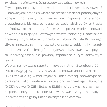
zwiększeniu efektywności procesów zaopatrzeniowych.
Czym powinna być innowacja dla inicjatyw klastrowych?
Z innowacjami powinien wiązać się szeroki wachlarz potencjalnych
korzyści: począwszy od szansy na poprawę opłacalności
prowadzonego biznesu, po lepszą realizację takich celów jak troska
o środowisko naturalne. Co ważne, poszukiwanie innowacji
powinno dla inicjatyw klastrowych zawsze łączyć się z podejściem
pragmatycznym. Można tu przytoczyć słowa Michała Kicińskiego:
„Bycie innowacyjnym nie jest sztuką samą w sobie. (…) «Inaczej»
musi oznaczać «lepiej»”. Inicjatywy klastrowe w pogoni
za innowacyjnością nie powinny zapominać o tym oczywistym
fakcie.
Według najnowszego raportu Innovation Union Scoreboard 2014,
Polska osiągając syntetyczny wskaźnik innowacyjności na poziomie
0,279 znalazła się wśród krajów o umiarkowanej innowacyjności,
określanej jako moderate innovators wyprzedzając Rumunię
(0,237), Łotwę (0,221) i Bułgarię (0,188). W porównaniu z wynikami
z poprzedniego roku Polska awansowała z grupy słabych
innowatorów do grupy umiarkowanych innowatorów.