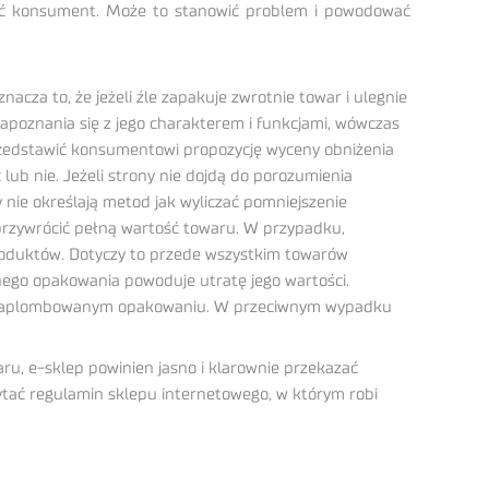
eść konsument. Może to stanowić problem i powodować
cza to, że jeżeli źle zapakuje zwrotnie towar i ulegnie
apoznania się z jego charakterem i funkcjami, wówczas
zedstawić konsumentowi propozycję wyceny obniżenia
ub nie. Jeżeli strony nie dojdą do porozumienia
nie określają metod jak wyliczać pomniejszenie
 przywrócić pełną wartość towaru. W przypadku,
produktów. Dotyczy to przede wszystkim towarów
nego opakowania powoduje utratę jego wartości.
m, zaplombowanym opakowaniu. W przeciwnym wypadku
u, e-sklep powinien jasno i klarownie przekazać
ytać regulamin sklepu internetowego, w którym robi