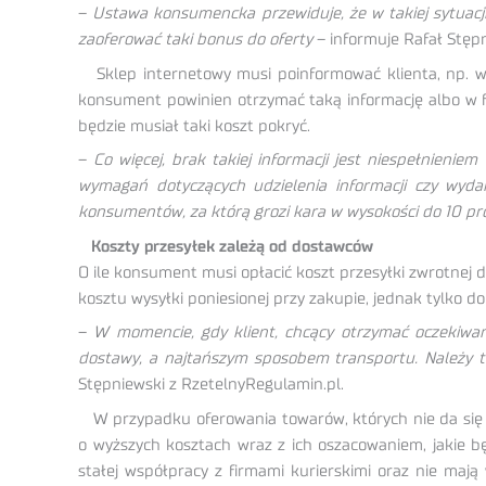
–
Ustawa konsumencka przewiduje, że w takiej sytuacji 
zaoferować taki bonus do oferty
– informuje Rafał Stęp
Sklep internetowy musi poinformować klienta, np. w r
konsument powinien otrzymać taką informację albo w fo
będzie musiał taki koszt pokryć.
–
Co więcej, brak takiej informacji jest niespełnie
wymagań dotyczących udzielenia informacji czy wyda
konsumentów, za którą grozi kara w wysokości do 10 pr
Koszty przesyłek zależą od dostawców
O ile konsument musi opłacić koszt przesyłki zwrotnej 
kosztu wysyłki poniesionej przy zakupie, jednak tylko do
–
W momencie, gdy klient, chcący otrzymać oczekiwany
dostawy, a najtańszym sposobem transportu. Należy t
Stępniewski z RzetelnyRegulamin.pl.
W przypadku oferowania towarów, których nie da się 
o wyższych kosztach wraz z ich oszacowaniem, jakie b
stałej współpracy z firmami kurierskimi oraz nie maj