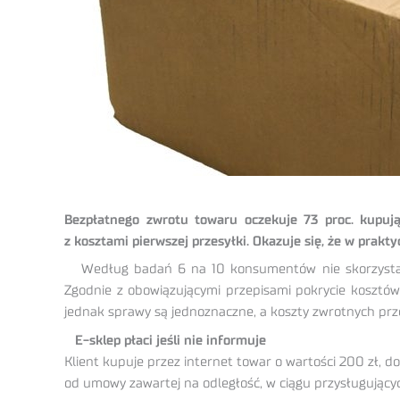
Bezpłatnego zwrotu towaru oczekuje 73 proc. kupuj
z kosztami pierwszej przesyłki. Okazuje się, że w praktyc
Według badań 6 na 10 konsumentów nie skorzysta po
Zgodnie z obowiązującymi przepisami pokrycie kosztów 
jednak sprawy są jednoznaczne, a koszty zwrotnych prze
E-sklep płaci jeśli nie informuje
Klient kupuje przez internet towar o wartości 200 zł, 
od umowy zawartej na odległość, w ciągu przysługujący