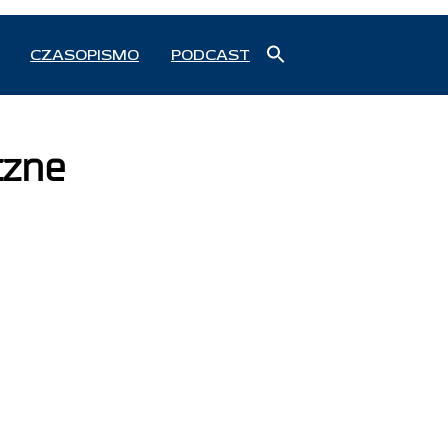
Search
CZASOPISMO
PODCAST
for:
Search Button
czne