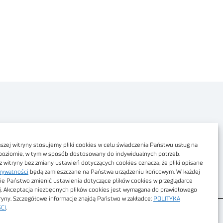
Polityka prywatności
Dostępność cyfrowa
zej witryny stosujemy pliki cookies w celu świadczenia Państwu usług na
poziomie, w tym w sposób dostosowany do indywidualnych potrzeb.
Regulamin Portalu
z witryny bez zmiany ustawień dotyczących cookies oznacza, że pliki opisane
rywatności
będą zamieszczane na Państwa urządzeniu końcowym. W każdej
Regulamin sklepu
ie Państwo zmienić ustawienia dotyczące plików cookies w przeglądarce
j. Akceptacja niezbędnych plików cookies jest wymagana do prawidłowego
tryny. Szczegółowe informacje znajdą Państwo w zakładce:
POLITYKA
CI
.