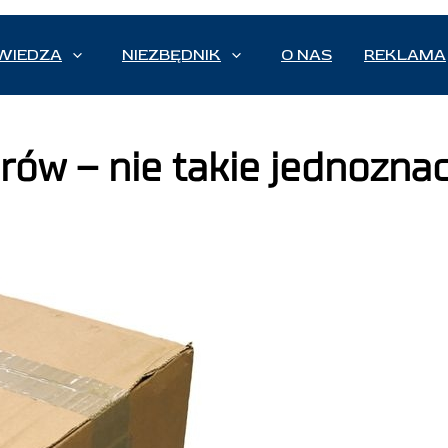
WIEDZA
NIEZBĘDNIK
O NAS
REKLAMA
rów – nie takie jednozna