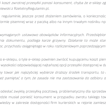
koszt zwrotnej przesyłki ponosi konsument, chyba że e-sklep zgod
niewski z RzetelnyRegulamin.pl.
egulaminie, jeszcze przed złożeniem zamówienia, o koniecznośc
rmie pisemnej wraz z paczką albo na innym trwałym nośniku np. w
niem wymaganych ustawowo obowiązków informacyjnych. Przedsiębi
nia dokumentu, podlega karze grzywny. Działanie to może stan
oc. przychodu osiągniętego w roku rozliczeniowym poprzedzającym r
do e-sklepu, o tyle e-sklep powinien zwrócić kupującemu koszt pie
 wysokości odpowiadającej najtańszej opcji przesyłki dostępnej w da
 towar jak najszybciej, wybierze droższy środek transportu, to
eż pamiętać o tym, że zasada nie ma zastosowania do odbioru os
odesłać zwykłą przesyłką pocztową, problematyczny dla sprzed
ędzie musiał ponieść konsument w przypadku zwrotu takiego tow
ą wiedzy w zakresie dostępności firm kurierskich w rejonie zami