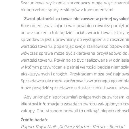
Szacunkowe wyliczenia sprzedawcy mogą więc znaczni
niepotrzebne spory e-sklepów z konsumentami.
Zwrot płatności za towar nie zawsze w pełnej wysokoś
Konsument zwracając towar powinien również pamiętać o t
on uszkodzeniu lub będzie chciał zwrócić towar, który 
sprzedawca jest uprawniony do wystąpienia z roszcze
wartości towaru, popierając swoje stanowisko odpowiedn
wówczas sprawa może być skierowana przykładowo do sąd
wartości towaru. Powinno to być realizowane w odniesi
w którym przywrócenie pełnej wartości będzie niemożli
ekskluzywnych i drogich. Przykładem może być najnows
Sprzedawca nie może zaoferować zwróconego egzempla
może posądzić sprzedawcę o dostarczenie towaru używa
Aby uniknąć nieporozumień związanych ze zwrotem koszt
klientowi informacje o zasadach zwrotu zakupionych to
zakupy. Obu stronom pozwoli to uniknąć niepotrzebnyc
Źródło badań
:
Raport Royal Mail: „Delivery Matters Returns Special”