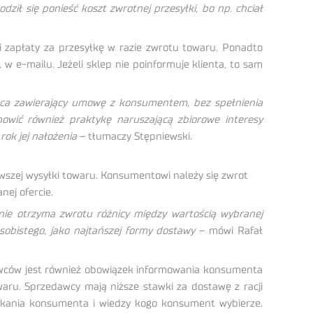
ził się ponieść koszt zwrotnej przesyłki, bo np. chciał
i zapłaty za przesyłkę w razie zwrotu towaru. Ponadto
 e-mailu. Jeżeli sklep nie poinformuje klienta, to sam
orca zawierający umowę z konsumentem, bez spełnienia
owić również praktykę naruszającą zbiorowe interesy
ok jej nałożenia
– tłumaczy Stępniewski.
rwszej wysyłki towaru. Konsumentowi należy się zwrot
nej ofercie.
 nie otrzyma zwrotu różnicy między wartością wybranej
obistego, jako najtańszej formy dostawy
– mówi Rafał
awców jest również obowiązek informowania konsumenta
aru. Sprzedawcy mają niższe stawki za dostawę z racji
eszkania konsumenta i wiedzy kogo konsument wybierze.