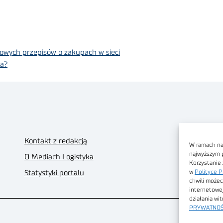
owych przepisów o zakupach w sieci
ta?
Kontakt z redakcją
W ramach nas
najwyższym 
O Mediach Logistyka
Korzystanie 
w
Polityce P
Statystyki portalu
chwili możec
internetowe
działania wi
PRYWATNOŚ