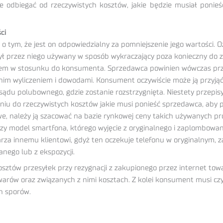
e odbiegać od rzeczywistych kosztów, jakie będzie musiał poni
ci
ym, że jest on odpowiedzialny za pomniejszenie jego wartości. Ozna
był przez niego używany w sposób wykraczający poza konieczny do z
niem w stosunku do konsumenta. Sprzedawca powinien wówczas pr
im wyliczeniem i dowodami. Konsument oczywiście może ją przyjąć l
u polubownego, gdzie zostanie rozstrzygnięta. Niestety przepisy 
eniu do rzeczywistych kosztów jakie musi ponieść sprzedawca, aby
we, należy ją szacować na bazie rynkowej ceny takich używanych 
zy model smartfona, którego wyjęcie z oryginalnego i zaplombowa
rza innemu klientowi, gdyż ten oczekuje telefonu w oryginalny
nego lub z ekspozycji.
ów przesyłek przy rezygnacji z zakupionego przez internet towar
warów oraz związanych z nimi kosztach. Z kolei konsument musi cz
h sporów.