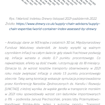
Rys. 1 Wartość indeksu Drewry listopad 2021-październik 2022.
Źródło:
https://www.drewry.co.uk/supply-chain-advisors/supply-
chain-expertise/world-container-index-assessed-by-drewry
– Analizując dane ze 143 krajów z ostatnich 30 lat, Międzynarodowy
Fundusz Walutowy stwierdził, że koszty wysyłki są ważnym
czynnikiem inflacji na całym świecie: gdy stawki frachtowe podwoją
się, inflacja wzrasta o około 0,7 punktu procentowego. Co
najważniejsze, efekty są dość trwałe, i utrzymują się do 18 miesięcy.
Oznacza to, że wzrost kosztów transportu obserwowany w 2021
roku może zwiększać inflację o około 1,5 punktu procentowego
obecnie. Taką samą korelację wskazuje symulacja przeprowadzona
przez Konferencję Narodów Zjednoczonych ds. Handlu i Rozwoju
(UNCTAD), z której wynika, że wąskie gardła w transporcie morskim
w 2021 roku spowodowały wzrost cen ładunków importowanych
o 11% –
podkreśla Janusz Piechociński, prezes Izby Przemysłowo-
Handlowej Polska-Azja, jeden z autorów raportu „Transport