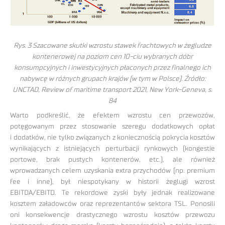
Rys. 3 Szacowane skutki wzrostu stawek frachtowych w żegludze
kontenerowej na poziom cen 10-ciu wybranych dóbr
konsumpcyjnych i inwestycyjnych płaconych przez finalnego ich
nabywcę w różnych grupach krajów (w tym w Polsce). Źródło:
UNCTAD, Review of maritime transport 2021, New York-Geneva, s.
84
Warto podkreślić, że efektem wzrostu cen przewozów,
potęgowanym przez stosowanie szeregu dodatkowych opłat
i dodatków, nie tylko związanych z koniecznością pokrycia kosztów
wynikających z istniejących perturbacji rynkowych (kongestie
portowe, brak pustych kontenerów, etc.), ale również
wprowadzanych celem uzyskania extra przychodów (np. premium
fee i inne), był niespotykany w historii żeglugi wzrost
EBITDA/EBITD. Te rekordowe zyski były jednak realizowane
kosztem załadowców oraz reprezentantów sektora TSL. Ponosili
oni konsekwencje drastycznego wzrostu kosztów przewozu