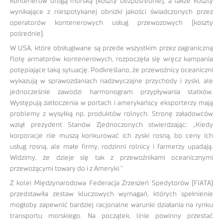
kontenerów drogą morską (koszty bezpośrednie), a także koszty
wynikające z niespotykanej obniżki jakości świadczonych przez
operatorów kontenerowych usług przewozowych (koszty
pośrednie).
W USA, które obsługiwane są przede wszystkim przez zagraniczną
flotę armatorów kontenerowych, rozpoczęła się wręcz kampania
potępiające taką sytuację. Podkreślano, że przewoźnicy oceaniczni
wykazują w sprawozdaniach nadzwyczajne przychody i zyski, ale
jednocześnie zawodzi harmonogram przypływania statków.
Występują zatłoczenia w portach i amerykańscy eksporterzy mają
problemy z wysyłką np. produktów rolnych. Stronę załadowców
wziął prezydent Stanów Zjednoczonych stwierdzając: „Kiedy
korporacje nie muszą konkurować ich zyski rosną, bo ceny ich
usług rosną, ale małe firmy, rodzinni rolnicy i farmerzy upadają.
Widzimy, że dzieje się tak z przewoźnikami oceanicznymi
przewożącymi towary do i z Ameryki.”
Z kolei Międzynarodowa Federacja Zrzeszeń Spedytorów (FIATA)
przedstawiła zestaw kluczowych wymagań, których spełnienie
mogłoby zapewnić bardziej racjonalne warunki działania na rynku
transportu morskiego. Na początek, linie powinny przestać