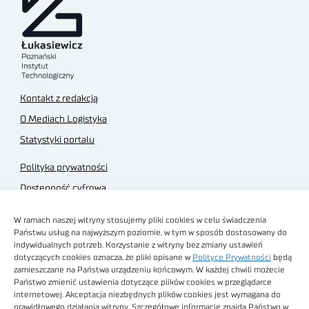
Kontakt z redakcją
O Mediach Logistyka
Statystyki portalu
Polityka prywatności
Dostępność cyfrowa
Regulamin Portalu
W ramach naszej witryny stosujemy pliki cookies w celu świadczenia
Regulamin sklepu
Państwu usług na najwyższym poziomie, w tym w sposób dostosowany do
indywidualnych potrzeb. Korzystanie z witryny bez zmiany ustawień
dotyczących cookies oznacza, że pliki opisane w
Polityce Prywatności
będą
zamieszczane na Państwa urządzeniu końcowym. W każdej chwili możecie
Państwo zmienić ustawienia dotyczące plików cookies w przeglądarce
internetowej. Akceptacja niezbędnych plików cookies jest wymagana do
Obrazy stockowe
prawidłowego działania witryny. Szczegółowe informacje znajdą Państwo w