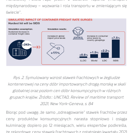
międzynarodowy – wyzwania i rola transportu w zmieniającym się
świecie”.
Rys. 2. Symulowany wzrost stawek frachtowych w żegludze
kontenerowej na ceny dóbr importowanych drogą morską w skali
globalnej oraz poziom cen dóbr konsumpcyjnych w różnych
grupach krajów. Źródło:: UNCTAD, Review of maritime transport
2021, New York-Geneva, s. 84
Biorąc pod uwagę, że samo „odreagowanie” stawek frachtów przez
ceny produktów konsumpcyjnych narasta stopniowo i osiąga
kulminację dopiero po 12 miesiącach, wielu ekspertów podkreśla,
że rekordowe ceny stawek frachtowych z ostatniego kwartału 2021