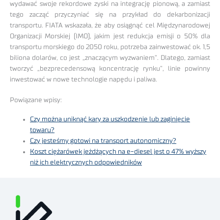
wydawać swoje rekordowe zyski na integrację pionową, a zamiast
tego zacząć przyczyniać się na przykład do dekarbonizacji
transportu. FIATA wskazała, że aby osiągnąć cel Międzynarodowej
Organizacji Morskiej (IMO), jakim jest redukcja emisji o 50% dla
transportu morskiego do 2050 roku, potrzeba zainwestować ok. 1,5
biliona dolarów, co jest „znaczącym wyzwaniem”. Dlatego, zamiast
tworzyć „bezprecedensową koncentrację rynku”, linie powinny
inwestować w nowe technologie napędu i paliwa.
Powiązane wpisy:
Czy można uniknąć kary za uszkodzenie lub zaginięcie
towaru?
Czy jesteśmy gotowi na transport autonomiczny?
Koszt ciężarówek jeżdżących na e-diesel jest o 47% wyższy
niż ich elektrycznych odpowiedników