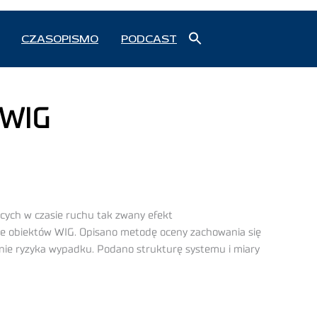
Search
CZASOPISMO
PODCAST
for:
Search Button
 WIG
ych w czasie ruchu tak zwany efekt
ne obiektów WIG. Opisano metodę oceny zachowania się
nie ryzyka wypadku. Podano strukturę systemu i miary