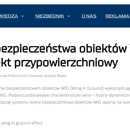
WIEDZA
NIEZBĘDNIK
O NAS
REKLAMA
bezpieczeństwa obiektów
ekt przypowierzchniowy
ictwa Politechniki Gdańskiej, Andrzej Majka
ia bezpieczeństwem obiektów WIG (Wing in Ground) wykorzystując
 WIG. Podano podstawowe charakterystyki aero- i hydro-dynamicz
ncepcję systemu oceny bezpieczeństwa obiektów WIG opartą na oce
 wing in ground effect