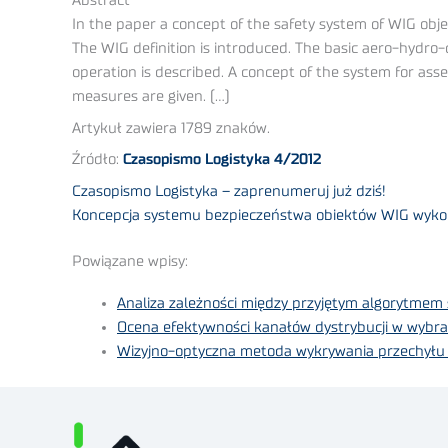
Abstract
In the paper a concept of the safety system of WIG obje
The WIG definition is introduced. The basic aero-hydro
operation is described. A concept of the system for ass
measures are given. (…)
Artykuł zawiera 1789 znaków.
Źródło:
Czasopismo Logistyka 4/2012
Czasopismo Logistyka – zaprenumeruj już dziś!
Koncepcja systemu bezpieczeństwa obiektów WIG wykorz
Powiązane wpisy:
Analiza zależności między przyjętym algorytmem
Ocena efektywności kanałów dystrybucji w wybra
Wizyjno-optyczna metoda wykrywania przechyłu