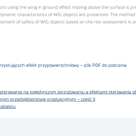
cts using the wing in ground effect moving above the surface is pr
-dynamic characteristics of WIG objects are presented. The metho
essment of safety of WIG objects based on the risk assessment is 
ystujących efekt przypowierzchniowy – plik PDF do pobrania
 sterowania na pojedynczym skrzyżowaniu a efektami sterowania 
nym przedsiębiorstwie produkcyjnym – część II
 obiektu