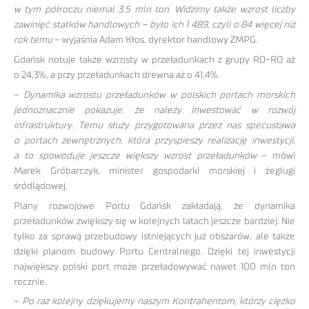
w tym półroczu niemal 3,5 mln ton. Widzimy także wzrost liczby
zawinięć statków handlowych – było ich 1 489, czyli o 84 więcej niż
rok temu
– wyjaśnia Adam Kłos, dyrektor handlowy ZMPG.
Gdańsk notuje także wzrosty w przeładunkach z grupy RO-RO aż
o 24,3%, a przy przeładunkach drewna aż o 41,4%.
–
Dynamika wzrostu przeładunków w polskich portach morskich
jednoznacznie pokazuje, że należy inwestować w rozwój
infrastruktury. Temu służy przygotowana przez nas specustawa
o portach zewnętrznych, która przyspieszy realizację inwestycji,
a to spowoduje jeszcze większy wzrost przeładunków
– mówi
Marek Gróbarczyk, minister gospodarki morskiej i żeglugi
śródlądowej.
Plany rozwojowe Portu Gdańsk zakładają, że dynamika
przeładunków zwiększy się w kolejnych latach jeszcze bardziej. Nie
tylko za sprawą przebudowy istniejących już obszarów, ale także
dzięki planom budowy Portu Centralnego. Dzięki tej inwestycji
największy polski port może przeładowywać nawet 100 mln ton
rocznie.
–
Po raz kolejny dziękujemy naszym Kontrahentom, którzy ciężko