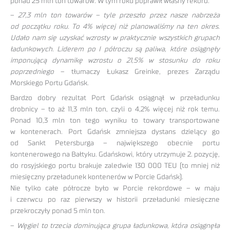
ponad 25 mln ton towarów. W tym roku poprawił własny rekord.
–
27,3 mln ton towarów – tyle przeszło przez nasze nabrzeża
od początku roku. To 4% więcej niż planowaliśmy na ten okres.
Udało nam się uzyskać wzrosty w praktycznie wszystkich grupach
ładunkowych. Liderem po I półroczu są paliwa, które osiągnęły
imponującą dynamikę wzrostu o 21,5% w stosunku do roku
poprzedniego
– tłumaczy Łukasz Greinke, prezes Zarządu
Morskiego Portu Gdańsk.
Bardzo dobry rezultat Port Gdańsk osiągnął w przeładunku
drobnicy – to aż 11,3 mln ton, czyli o 4,2% więcej niż rok temu.
Ponad 10,3 mln ton tego wyniku to towary transportowane
w kontenerach. Port Gdańsk zmniejsza dystans dzielący go
od Sankt Petersburga – największego obecnie portu
kontenerowego na Bałtyku. Gdańskowi, który utrzymuje 2. pozycję,
do rosyjskiego portu brakuje zaledwie 130 000 TEU (to mniej niż
miesięczny przeładunek kontenerów w Porcie Gdańsk).
Nie tylko całe półrocze było w Porcie rekordowe – w maju
i czerwcu po raz pierwszy w historii przeładunki miesięczne
przekroczyły ponad 5 mln ton.
–
Węgiel to trzecia dominująca grupa ładunkowa, która osiągnęła