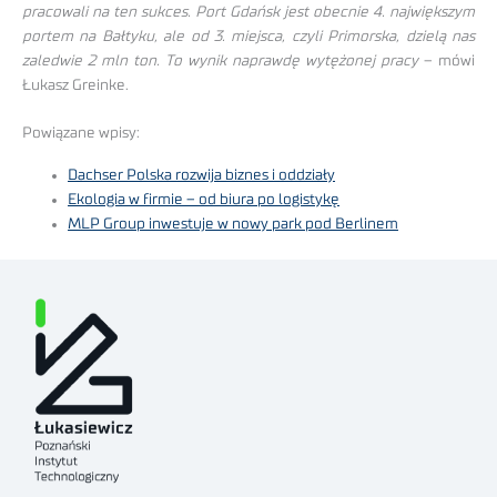
pracowali na ten sukces. Port Gdańsk jest obecnie 4. największym
portem na Bałtyku, ale od 3. miejsca, czyli Primorska, dzielą nas
zaledwie 2 mln ton. To wynik naprawdę wytężonej pracy
– mówi
Łukasz Greinke.
Powiązane wpisy:
Dachser Polska rozwija biznes i oddziały
Ekologia w firmie – od biura po logistykę
MLP Group inwestuje w nowy park pod Berlinem