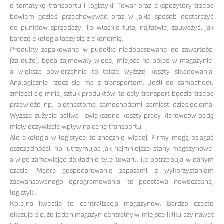
o tematykę transportu i logistyki. Towar oraz ekspozytory trzeba
bowiem gdzieś przechowywać oraz w jakiś sposób dostarczyć
do punktów sprzedaży. To właśnie tutaj najłatwiej zauważyć, jak
bardzo ekologia łączy się z ekonomią.
Produkty zapakowane w pudełka niedopasowane do zawartości
(za duże), będą zajmowały więcej miejsca na półce w magazynie,
a większa powierzchnia to także wyższe koszty składowania.
Analogicznie rzecz się ma z transportem. Jeśli do samochodu
zmieści się mniej sztuk produktów, to cały transport będzie trzeba
przewieźć np. piętnastoma samochodami zamiast dziesięcioma.
Wyższe zużycie paliwa i zwiększone koszty pracy kierowców będą
miały oczywiście wpływ na cenę transportu.
Ale ekologia w logistyce to znacznie więcej. Firmy mogą osiągać
oszczędności, np. utrzymując jak najmniejsze stany magazynowe,
a więc zamawiając dokładnie tyle towaru, ile potrzebują w danym
czasie. Mądre gospodarowanie zapasami, z wykorzystaniem
zaawansowanego oprogramowania, to podstawa nowoczesnej
logistyki.
Kolejna kwestia to centralizacja magazynów. Bardzo często
okazuje się, że jeden magazyn centralny w miejsce kilku czy nawet