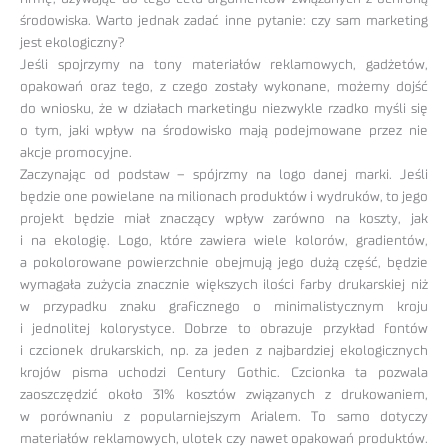
środowiska. Warto jednak zadać inne pytanie: czy sam marketing
jest ekologiczny?
Jeśli spojrzymy na tony materiałów reklamowych, gadżetów,
opakowań oraz tego, z czego zostały wykonane, możemy dojść
do wniosku, że w działach marketingu niezwykle rzadko myśli się
o tym, jaki wpływ na środowisko mają podejmowane przez nie
akcje promocyjne.
Zaczynając od podstaw – spójrzmy na logo danej marki. Jeśli
będzie one powielane na milionach produktów i wydruków, to jego
projekt będzie miał znaczący wpływ zarówno na koszty, jak
i na ekologię. Logo, które zawiera wiele kolorów, gradientów,
a pokolorowane powierzchnie obejmują jego dużą część, będzie
wymagała zużycia znacznie większych ilości farby drukarskiej niż
w przypadku znaku graficznego o minimalistycznym kroju
i jednolitej kolorystyce. Dobrze to obrazuje przykład fontów
i czcionek drukarskich, np. za jeden z najbardziej ekologicznych
krojów pisma uchodzi Century Gothic. Czcionka ta pozwala
zaoszczędzić około 31% kosztów związanych z drukowaniem,
w porównaniu z popularniejszym Arialem. To samo dotyczy
materiałów reklamowych, ulotek czy nawet opakowań produktów.