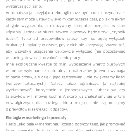
wystarczająco jasno.
Automatyzacja sprzyjająca ekologii może być bardzo przydatna –
każdy sam może ustawić w swoim komputerze czas, po jakim ekran
ulegnie wygaszeniu, a nieużywany komputer przejdzie w stan
uśpienia. Jednak w biurze zawsze kluczowy będzie tzw. „czynnik
ludzki”. Tylko od pracowników zależy, czy np. będą wyłączali
drukarkę i kopiarkę w czasie, gdy z nich nie korzystają. Ważne też,
aby wszystkie urządzenia całkowicie wyłączać (nie pozostawiać
w stanie gotowości) po zakończeniu pracy.
Inne ekologiczne kwestie to m.in. wyposażanie wnętrz biurowych
w meble wykonane z naturalnych materiałów (drewno wymaga
ścinania drzew, ale dzięki jego zastosowaniu nie zwiększamy ilości
tworzyw sztucznych). Należy także ograniczyć (a najlepiej
wyeliminować) korzystanie z jednorazowych kubeczków czy
talerzyków w firmowej kuchni. A skoro już znaleźliśmy się w tym
newralgicznym dla każdego biura miejscu, nie zapominajmy
o prawidłowej segregacji odpadów.
Ekologia w marketingu i sprzedaży
Hasło „ekologia w marketingu” często dotyczy tego, jak promować
firmę, używając do tego celu argumentów związanych z ochroną