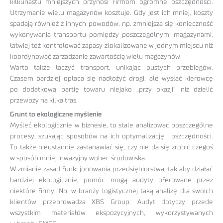
kilkunastu mniejszych przynosi firmom ogromne oszczędności.
Utrzymanie wielu magazynów kosztuje. Gdy jest ich mniej, koszty
spadają również z innych powodów, np. zmniejsza się konieczność
wykonywania transportu pomiędzy poszczególnymi magazynami,
łatwiej też kontrolować zapasy zlokalizowane w jednym miejscu niż
koordynować zarządzanie zawartością wielu magazynów.
Warto także łączyć transport, unikając pustych przebiegów.
Czasem bardziej opłaca się nadłożyć drogi, ale wysłać kierowcę
po dodatkową partię towaru niejako „przy okazji” niż dzielić
przewozy na kilka tras.
Grunt to ekologiczne myślenie
Myśleć ekologicznie w biznesie, to stale analizować poszczególne
procesy, szukając sposobów na ich optymalizację i oszczędności.
To także nieustannie zastanawiać się, czy nie da się zrobić czegoś
w sposób mniej inwazyjny wobec środowiska.
W zmianie zasad funkcjonowania przedsiębiorstwa, tak aby działać
bardziej ekologicznie, pomóc mogą audyty oferowane przez
niektóre firmy. Np. w branży logistycznej taką analizę dla swoich
klientów przeprowadza XBS Group. Audyt dotyczy przede
wszystkim materiałów ekspozycyjnych, wykorzystywanych