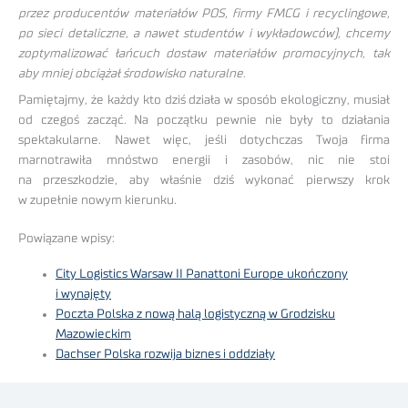
przez producentów materiałów POS, firmy FMCG i recyclingowe,
po sieci detaliczne, a nawet studentów i wykładowców), chcemy
zoptymalizować łańcuch dostaw materiałów promocyjnych, tak
aby mniej obciążał środowisko naturalne
.
Pamiętajmy, że każdy kto dziś działa w sposób ekologiczny, musiał
od czegoś zacząć. Na początku pewnie nie były to działania
spektakularne. Nawet więc, jeśli dotychczas Twoja firma
marnotrawiła mnóstwo energii i zasobów, nic nie stoi
na przeszkodzie, aby właśnie dziś wykonać pierwszy krok
w zupełnie nowym kierunku.
Powiązane wpisy:
City Logistics Warsaw II Panattoni Europe ukończony
i wynajęty
Poczta Polska z nową halą logistyczną w Grodzisku
Mazowieckim
Dachser Polska rozwija biznes i oddziały