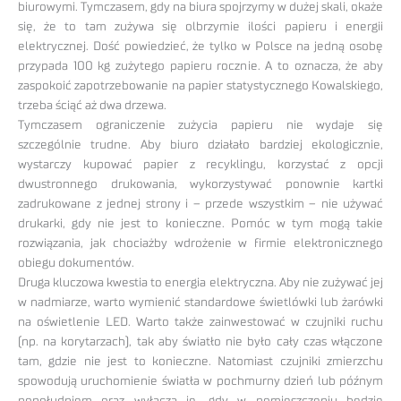
biurowymi. Tymczasem, gdy na biura spojrzymy w dużej skali, okaże
się, że to tam zużywa się olbrzymie ilości papieru i energii
elektrycznej. Dość powiedzieć, że tylko w Polsce na jedną osobę
przypada 100 kg zużytego papieru rocznie. A to oznacza, że aby
zaspokoić zapotrzebowanie na papier statystycznego Kowalskiego,
trzeba ściąć aż dwa drzewa.
Tymczasem ograniczenie zużycia papieru nie wydaje się
szczególnie trudne. Aby biuro działało bardziej ekologicznie,
wystarczy kupować papier z recyklingu, korzystać z opcji
dwustronnego drukowania, wykorzystywać ponownie kartki
zadrukowane z jednej strony i – przede wszystkim – nie używać
drukarki, gdy nie jest to konieczne. Pomóc w tym mogą takie
rozwiązania, jak chociażby wdrożenie w firmie elektronicznego
obiegu dokumentów.
Druga kluczowa kwestia to energia elektryczna. Aby nie zużywać jej
w nadmiarze, warto wymienić standardowe świetlówki lub żarówki
na oświetlenie LED. Warto także zainwestować w czujniki ruchu
(np. na korytarzach), tak aby światło nie było cały czas włączone
tam, gdzie nie jest to konieczne. Natomiast czujniki zmierzchu
spowodują uruchomienie światła w pochmurny dzień lub późnym
popołudniem oraz wyłączą je, gdy w pomieszczeniu będzie