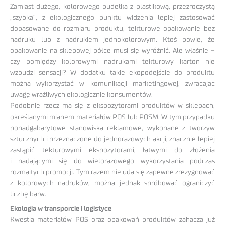
Zamiast dużego, kolorowego pudełka z plastikową, przezroczystą
„szybką”, z ekologicznego punktu widzenia lepiej zastosować
dopasowane do rozmiaru produktu, tekturowe opakowanie bez
nadruku lub z nadrukiem jednokolorowym. Ktoś powie, że
opakowanie na sklepowej półce musi się wyróżnić. Ale właśnie –
czy pomiędzy kolorowymi nadrukami tekturowy karton nie
wzbudzi sensacji? W dodatku takie ekopodejście do produktu
można wykorzystać w komunikacji marketingowej, zwracając
uwagę wrażliwych ekologicznie konsumentów.
Podobnie rzecz ma się z ekspozytorami produktów w sklepach,
określanymi mianem materiałów POS lub POSM. W tym przypadku
ponadgabarytowe stanowiska reklamowe, wykonane z tworzyw
sztucznych i przeznaczone do jednorazowych akcji, znacznie lepiej
zastąpić tekturowymi ekspozytorami, łatwymi do złożenia
i nadającymi się do wielorazowego wykorzystania podczas
rozmaitych promocji. Tym razem nie uda się zapewne zrezygnować
z kolorowych nadruków, można jednak spróbować ograniczyć
liczbę barw.
Ekologia w transporcie i logistyce
Kwestia materiałów POS oraz opakowań produktów zahacza już