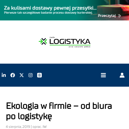
Ekologia w firmie – od biura
po logistykę
4 sierpnia, 2019 | oprac. IW