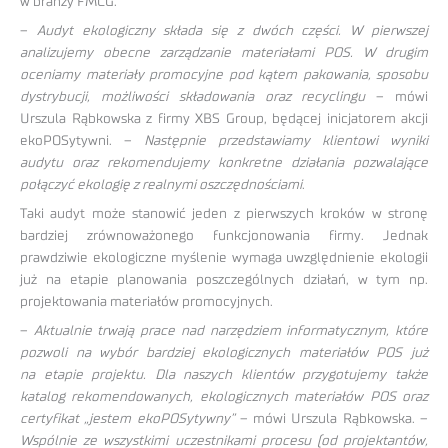
w branży FMCG.
–
Audyt ekologiczny składa się z dwóch części. W pierwszej
analizujemy obecne zarządzanie materiałami POS. W drugim
oceniamy materiały promocyjne pod kątem pakowania, sposobu
dystrybucji, możliwości składowania oraz recyclingu
– mówi
Urszula Rąbkowska z firmy XBS Group, będącej inicjatorem akcji
ekoPOSytywni. –
Następnie przedstawiamy klientowi wyniki
audytu oraz rekomendujemy konkretne działania pozwalające
połączyć ekologię z realnymi oszczędnościami
.
Taki audyt może stanowić jeden z pierwszych kroków w stronę
bardziej zrównoważonego funkcjonowania firmy. Jednak
prawdziwie ekologiczne myślenie wymaga uwzględnienie ekologii
już na etapie planowania poszczególnych działań, w tym np.
projektowania materiałów promocyjnych.
–
Aktualnie trwają prace nad narzędziem informatycznym, które
pozwoli na wybór bardziej ekologicznych materiałów POS już
na etapie projektu. Dla naszych klientów przygotujemy także
katalog rekomendowanych, ekologicznych materiałów POS oraz
certyfikat „jestem ekoPOSytywny”
– mówi Urszula Rąbkowska. –
Wspólnie ze wszystkimi uczestnikami procesu (od projektantów,