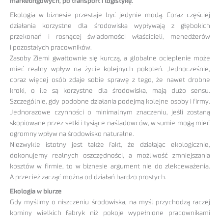
marketingowych, po transport i logistykę.
Ekologia w biznesie przestaje być jedynie modą. Coraz częściej
działania korzystne dla środowiska wypływają z głębokich
przekonań i rosnącej świadomości właścicieli, menedżerów
i pozostałych pracowników.
Zasoby Ziemi gwałtownie się kurczą, a globalne ocieplenie może
mieć realny wpływ na życie kolejnych pokoleń. Jednocześnie,
coraz więcej osób zdaje sobie sprawę z tego, że nawet drobne
kroki, o ile są korzystne dla środowiska, mają dużo sensu.
Szczególnie, gdy podobne działania podejmą kolejne osoby i firmy.
Jednorazowe czynności o minimalnym znaczeniu, jeśli zostaną
skopiowane przez setki i tysiące naśladowców, w sumie mogą mieć
ogromny wpływ na środowisko naturalne.
Niezwykle istotny jest także fakt, że działając ekologicznie,
dokonujemy realnych oszczędności, a możliwość zmniejszania
kosztów w firmie, to w biznesie argument nie do zlekceważenia.
A przecież zacząć można od działań bardzo prostych.
Ekologia w biurze
Gdy myślimy o niszczeniu środowiska, na myśl przychodzą raczej
kominy wielkich fabryk niż pokoje wypełnione pracownikami