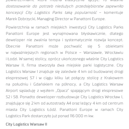
dostosowanie do potrzeb niedużych przedsiębiorstw zapewniło
koncepcji City Logistics Parks taką popularność
– komentuje
Marek Dobrzycki, Managing Director w Panattoni Europe.
Powierzchnia w ramach miejskich inwestycji City Logistics Parks
Panattoni Europe jest wynajmowana błyskawicznie, dlatego
deweloper nie zwalnia tempa i systematycznie rozwija koncept.
Obecnie Panattoni może pochwalić się 5 obiektami
w najważniejszych regionach w Polsce – Warszawie, Wrocławiu
i Łodzi. W samej stolicy, oprócz ukończonego właśnie City Logistics
Warsaw II, firma stworzyła dwa miejskie parki logistyczne. City
Logistics Warsaw I znajduje się zaledwie 4 km od budowanej drogi
ekspresowej S7 i w ciągu kilku lat połączy stolicę z Krakowem
na południu i Gdańskiem na północy, a City Logistics Warsaw
Airport sąsiaduję z węzłem „Opacz” spajającym drogi ekspresowe
S2 i S8. Ponadto deweloper rozbudowuje City Logistics Wrocław I,
znajdujące się 2 km od autostrady A4 oraz leżący 4 km od centrum
miasta City Logistics Łódź. Panattoni Europe w ramach City
Logistics Park dostarczyło już ponad 116 000 m kw.
City Logistics Warsaw II