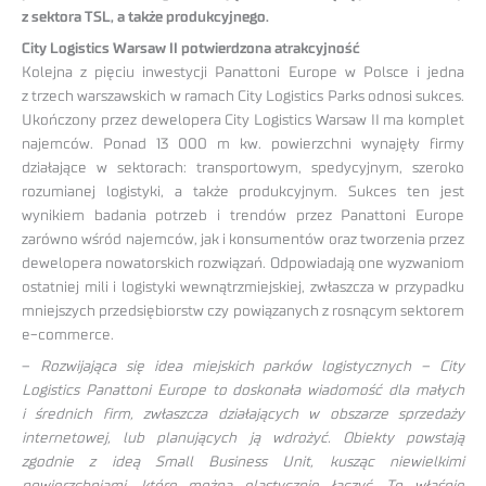
z sektora TSL, a także produkcyjnego.
City Logistics Warsaw II potwierdzona atrakcyjność
Kolejna z pięciu inwestycji Panattoni Europe w Polsce i jedna
z trzech warszawskich w ramach City Logistics Parks odnosi sukces.
Ukończony przez dewelopera City Logistics Warsaw II ma komplet
najemców. Ponad 13 000 m kw. powierzchni wynajęły firmy
działające w sektorach: transportowym, spedycyjnym, szeroko
rozumianej logistyki, a także produkcyjnym. Sukces ten jest
wynikiem badania potrzeb i trendów przez Panattoni Europe
zarówno wśród najemców, jak i konsumentów oraz tworzenia przez
dewelopera nowatorskich rozwiązań. Odpowiadają one wyzwaniom
ostatniej mili i logistyki wewnątrzmiejskiej, zwłaszcza w przypadku
mniejszych przedsiębiorstw czy powiązanych z rosnącym sektorem
e-commerce.
–
Rozwijająca się idea miejskich parków logistycznych – City
Logistics Panattoni Europe to doskonała wiadomość dla małych
i średnich firm, zwłaszcza działających w obszarze sprzedaży
internetowej, lub planujących ją wdrożyć. Obiekty powstają
zgodnie z ideą Small Business Unit, kusząc niewielkimi
powierzchniami, które można elastycznie łączyć. To właśnie