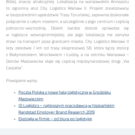
Bliżej, znaczy atrakcyjniej. Lokalizacja na warszawskim Annopolu
to ogromny atut City Logistics Warsaw II. Projekt zrealizowany
w bezpośrednim sąsiedztwie Trasy Toruńskiej, zapewnia doskonałe
połączenie z całym miastem, a szczególnie z jego centrum i częścią
północno-wschodnią. Obiekt bardzo dobrze sprawdza się
w logistyce wewnątrzmiejskiej, ale jego lokalizacja nie zamyka
drzwi na transport poza granicami miasta. City Logistics Warsaw II
leży zaledwie 1 km od trasy ekspresowej S8, która łączy stolicę
z Białymstokiem, Wrocławiem i Łodzią, a na odcinku Warszawa –
Ostrów Mazowiecka staje się częścią międzynarodowej drogi „Via
Carpatia”.
Powiązane wpisy:
Poczta Polska z nową halą logistyczną w Grodzisku
Mazowieckim
ID Logistics – najlepszym pracodawcą w hiszpańskim
Randstad Employer Brand Reaserch 2019
Ekologia w firmie – od biura po logistykę