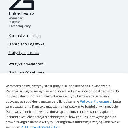
Kontakt z redakcją
O Mediach Logistyka
Statystyki portalu
Polityka prywatności
Dostępność cyfrowa
Regulamin Portalu
W ramach naszej witryny stosujemy pliki cookies w celu świadczenia
Regulamin sklepu
Państwu usług na najwyższym poziomie, w tym w sposób dostosowany do
indywidualnych potrzeb. Korzystanie z witryny bez zmiany ustawień
dotyczących cookies oznacza, że pliki opisane w
Polityce Prywatności
będą
zamieszczane na Państwa urządzeniu końcowym. W każdej chwili możecie
Państwo zmienić ustawienia dotyczące plików cookies w przeglądarce
internetowej. Akceptacja niezbędnych plików cookies jest wymagana do
Obrazy stockowe
prawidłowego działania witryny. Szczegółowe informacje znajdą Państwo w
autorstwa
zakładce:
POLITYKA PRYWATNOŚCI
.