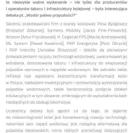
to niezwykle ważne wydarzenie – nie tylko dla producentów
i operatorów taboru i infrastruktury kolejowej – była interesująca
debata pt. „Wodór paliwo przyszłości?”
Siedmiu przedstawicieli firm z branży kolejowej: Pesa Bydgoszcz
(Krzysztof Zdziarski), Siemens Mobility (Jacek Fink-Finowicki),
Altstom (Artur Fryczkowski), H. Cegielski FPS (Maciej Andrzejewski),
ML System (Paweł Kwaśnicki), PKP Energetyka (Piotr Obrycki)
i PKP Intercity (Jarosław Oniszczuk) – dzieliło się pierwszymi
doświadczeniami na polu technologii wodorowej, uwarunkowań jej
wdrażania, dostosowania taboru i infrastruktury do eksploatacji
pojazdów szynowych o napędzie wodorowym. Nie zabrakło także
refleksji nad aspektami ekonomicznymi transformacji kolei
w Polsce, nakładami inwestycyjnymi i rentownością wykorzystania
pojazdów wodorowych, także koniecznością podjęcia działań
edukacyjnych w tym obszarze, zmierzającym do wykształcenia kadr
niezbędnych do obsługi lokomotyw.
Uczestnicy debaty byli zgodni co do tego, że dążenie
do niskoemisyjności kolei jest konsekwencją rozwoju technologii,
natomiast sam napęd wodorowy jest rozsądną alternatywą dla
pojazdów dieslowskich, mimo różnych scenariuszy dotyczących