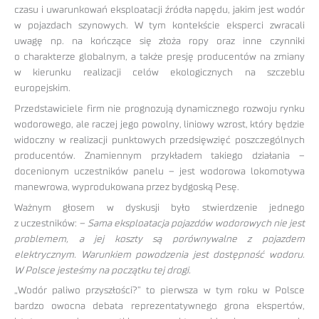
czasu i uwarunkowań eksploatacji źródła napędu, jakim jest wodór
w pojazdach szynowych. W tym kontekście eksperci zwracali
uwagę np. na kończące się złoża ropy oraz inne czynniki
o charakterze globalnym, a także presję producentów na zmiany
w kierunku realizacji celów ekologicznych na szczeblu
europejskim.
Przedstawiciele firm nie prognozują dynamicznego rozwoju rynku
wodorowego, ale raczej jego powolny, liniowy wzrost, który będzie
widoczny w realizacji punktowych przedsięwzięć poszczególnych
producentów. Znamiennym przykładem takiego działania –
docenionym uczestników panelu – jest wodorowa lokomotywa
manewrowa, wyprodukowana przez bydgoską Pesę.
Ważnym głosem w dyskusji było stwierdzenie jednego
z uczestników: –
Sama eksploatacja pojazdów wodorowych nie jest
problemem, a jej koszty są porównywalne z pojazdem
elektrycznym. Warunkiem powodzenia jest dostępność wodoru.
W Polsce jesteśmy na początku tej drogi.
„Wodór paliwo przyszłości?” to pierwsza w tym roku w Polsce
bardzo owocna debata reprezentatywnego grona ekspertów,