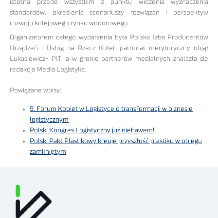
istotna przede wszystkim z punktu widzenia wyznaczenia
standardów, określenia scenariuszy rozwiązań i perspektyw
rozwoju kolejowego rynku wodorowego .
Organizatorem całego wydarzenia była Polska Izba Producentów
Urządzeń i Usług na Rzecz Kolei, patronat merytoryczny objął
Łukasiewicz- PIT, a w gronie partnerów medialnych znalazła się
redakcja Media Logistyka.
Powiązane wpisy:
9. Forum Kobiet w Logistyce o transformacji w biznesie
logistycznym
Polski Kongres Logistyczny już niebawem!
Polski Pakt Plastikowy kreuje przyszłość plastiku w obiegu
zamkniętym