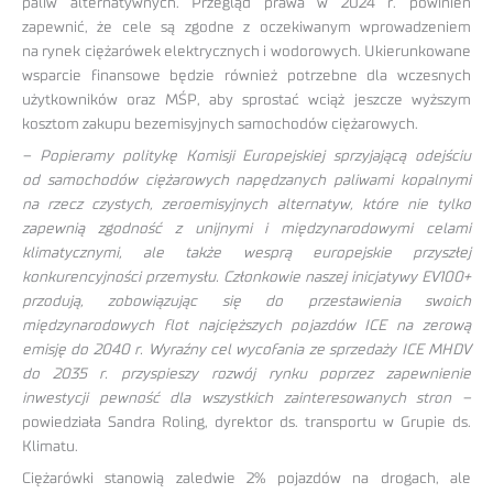
paliw alternatywnych. Przegląd prawa w 2024 r. powinien
zapewnić, że cele są zgodne z oczekiwanym wprowadzeniem
na rynek ciężarówek elektrycznych i wodorowych. Ukierunkowane
wsparcie finansowe będzie również potrzebne dla wczesnych
użytkowników oraz MŚP, aby sprostać wciąż jeszcze wyższym
kosztom zakupu bezemisyjnych samochodów ciężarowych.
– Popieramy politykę Komisji Europejskiej sprzyjającą odejściu
od samochodów ciężarowych napędzanych paliwami kopalnymi
na rzecz czystych, zeroemisyjnych alternatyw, które nie tylko
zapewnią zgodność z unijnymi i międzynarodowymi celami
klimatycznymi, ale także wesprą europejskie przyszłej
konkurencyjności przemysłu. Członkowie naszej inicjatywy EV100+
przodują, zobowiązując się do przestawienia swoich
międzynarodowych flot najcięższych pojazdów ICE na zerową
emisję do 2040 r. Wyraźny cel wycofania ze sprzedaży ICE MHDV
do 2035 r. przyspieszy rozwój rynku poprzez zapewnienie
inwestycji pewność dla wszystkich zainteresowanych stron –
powiedziała Sandra Roling, dyrektor ds. transportu w Grupie ds.
Klimatu.
Ciężarówki stanowią zaledwie 2% pojazdów na drogach, ale