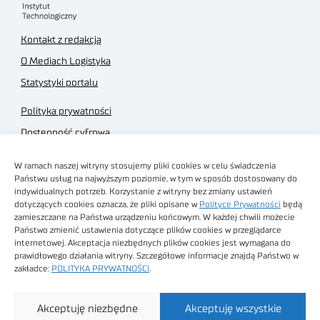
Kontakt z redakcją
O Mediach Logistyka
Statystyki portalu
Polityka prywatności
Dostępność cyfrowa
Regulamin Portalu
W ramach naszej witryny stosujemy pliki cookies w celu świadczenia
Regulamin sklepu
Państwu usług na najwyższym poziomie, w tym w sposób dostosowany do
indywidualnych potrzeb. Korzystanie z witryny bez zmiany ustawień
dotyczących cookies oznacza, że pliki opisane w
Polityce Prywatności
będą
zamieszczane na Państwa urządzeniu końcowym. W każdej chwili możecie
Państwo zmienić ustawienia dotyczące plików cookies w przeglądarce
internetowej. Akceptacja niezbędnych plików cookies jest wymagana do
Obrazy stockowe
prawidłowego działania witryny. Szczegółowe informacje znajdą Państwo w
autorstwa
zakładce:
POLITYKA PRYWATNOŚCI
.
Sieć Badawcza Łukasiewicz - Poznański Instytut
Akceptuję niezbędne
Akceptuję wszystkie
Technologiczny