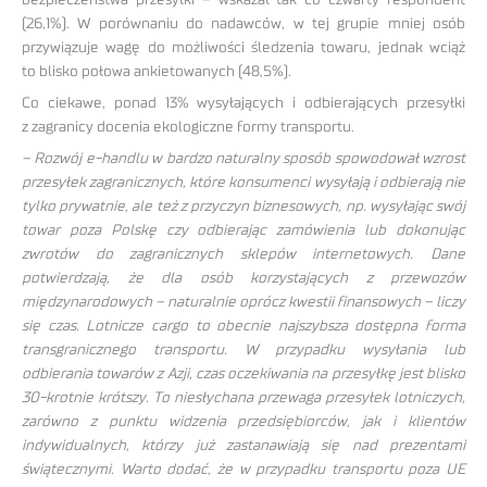
(26,1%). W porównaniu do nadawców, w tej grupie mniej osób
przywiązuje wagę do możliwości śledzenia towaru, jednak wciąż
to blisko połowa ankietowanych (48,5%).
Co ciekawe, ponad 13% wysyłających i odbierających przesyłki
z zagranicy docenia ekologiczne formy transportu.
– Rozwój e-handlu w bardzo naturalny sposób spowodował wzrost
przesyłek zagranicznych, które konsumenci wysyłają i odbierają nie
tylko prywatnie, ale też z przyczyn biznesowych, np. wysyłając swój
towar poza Polskę czy odbierając zamówienia lub dokonując
zwrotów do zagranicznych sklepów internetowych. Dane
potwierdzają, że dla osób korzystających z przewozów
międzynarodowych – naturalnie oprócz kwestii finansowych – liczy
się czas. Lotnicze cargo to obecnie najszybsza dostępna forma
transgranicznego transportu. W przypadku wysyłania lub
odbierania towarów z Azji, czas oczekiwania na przesyłkę jest blisko
30-krotnie krótszy. To niesłychana przewaga przesyłek lotniczych,
zarówno z punktu widzenia przedsiębiorców, jak i klientów
indywidualnych, którzy już zastanawiają się nad prezentami
świątecznymi. Warto dodać, że w przypadku transportu poza UE