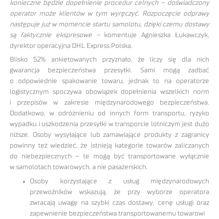
konieczne będzie dopełnienie procedur celnych – doświadczony
operator może klientów w tym wyręczyć. Rozpoczęcie odprawy
następuje już w momencie startu samolotu, dzięki czemu dostawy
są faktycznie ekspresowe –
komentuje Agnieszka Łukawczyk,
dyrektor operacyjna DHL Express Polska.
Blisko 52% ankietowanych przyznało, że liczy się dla nich
gwarancja bezpieczeństwa przesyłki. Sami mogą zadbać
o odpowiednie spakowanie towaru, jednak to na operatorze
logistycznym spoczywa obowiązek dopełnienia wszelkich norm
i przepisów w zakresie międzynarodowego bezpieczeństwa.
Dodatkowo, w odróżnieniu od innych form transportu, ryzyko
wypadku i uszkodzenia przesyłki w transporcie lotniczym jest dużo
niższe. Osoby wysyłające lub zamawiające produkty z zagranicy
powinny też wiedzieć, że istnieją kategorie towarów zaliczanych
do niebezpiecznych – te mogą być transportowane wyłącznie
w samolotach towarowych, a nie pasażerskich.
Osoby korzystające z usług międzynarodowych
przewoźników wskazują, że przy wyborze operatora
zwracają uwagę na szybki czas dostawy, cenę usługi oraz
zapewnienie bezpieczeństwa transportowanemu towarowi