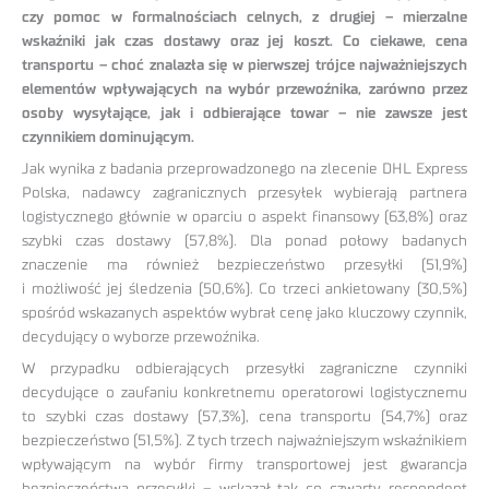
czy pomoc w formalnościach celnych, z drugiej – mierzalne
wskaźniki jak czas dostawy oraz jej koszt. Co ciekawe, cena
transportu – choć znalazła się w pierwszej trójce najważniejszych
elementów wpływających na wybór przewoźnika, zarówno przez
osoby wysyłające, jak i odbierające towar – nie zawsze jest
czynnikiem dominującym.
Jak wynika z badania przeprowadzonego na zlecenie DHL Express
Polska, nadawcy zagranicznych przesyłek wybierają partnera
logistycznego głównie w oparciu o aspekt finansowy (63,8%) oraz
szybki czas dostawy (57,8%). Dla ponad połowy badanych
znaczenie ma również bezpieczeństwo przesyłki (51,9%)
i możliwość jej śledzenia (50,6%). Co trzeci ankietowany (30,5%)
spośród wskazanych aspektów wybrał cenę jako kluczowy czynnik,
decydujący o wyborze przewoźnika.
W przypadku odbierających przesyłki zagraniczne czynniki
decydujące o zaufaniu konkretnemu operatorowi logistycznemu
to szybki czas dostawy (57,3%), cena transportu (54,7%) oraz
bezpieczeństwo (51,5%). Z tych trzech najważniejszym wskaźnikiem
wpływającym na wybór firmy transportowej jest gwarancja
bezpieczeństwa przesyłki – wskazał tak co czwarty respondent