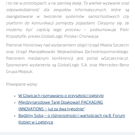
i to nie w prototypach, a na szeroką skalę. To wielkie wyzwanie oraz
odpowiedzialność dla zespołów informatycznych, które są
zaangażowane w tworzenie systemów samochodowych czy
platform do komunikacji pomiędzy pojazdami. Cieszymy się, że
możemy być częścią tego procesu
– podsumowuje Piotr
Krzysztofik, prezes GlobalLogic Polska i Chorwacja.
Patronat Honorowy nad wydarzeniem objęli Urząd Miasta Szczecin
oraz Urząd Marszałkowski Województwa Zachodniopomorskiego.
Patronem medialnym konferencji jest portal wSzczecinie.pl.
Sponsorami wydarzenia są GlobalLogic S.A. oraz Mercedes-Benz
Grupa Mojsiuk.
Powiązane wpisy:
W Gliwicach rozmawiano o przyszłości logistyki
Międzynarodowe Targi Opakowań PACKAGING
INNOVATIONS – już za dwa tygodnie!
Bądźmy Sobą – o różnorodności i wartościach na 8. Forum
Kobiet w Logistyce