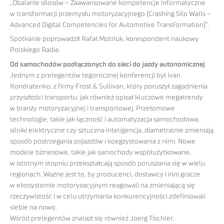
„Obalanie silosów – Zaawansowane kompetencje informatyczne
w transformacji przemysłu motoryzacyjnego (Crashing Silo Walls –
Advanced Digital Competencies for Automotive Transformation)”.
Spotkanie poprowadził Rafał Motriuk, korespondent naukowy
Polskiego Radia.
Od samochodów podłączonych do sieci do jazdy autonomicznej
Jednym z prelegentów tegorocznej konferencji był Ivan
Kondratenko, z firmy Frost & Sullivan, który poruszył zagadnienia
przyszłości transportu, jak również opisał kluczowe megatrendy
w branży motoryzacyjnej i transportowej. Przełomowe
technologie, takie jak łączność i automatyzacja samochodowa,
silniki elektryczne czy sztuczna inteligencja, diametralnie zmieniają
sposób postrzegania pojazdów i koegzystowania z nimi. Nowe
modele biznesowe, takie jak samochody współużytkowane,
w istotnym stopniu przekształcają sposób poruszania się w wielu
regionach. Ważne jest to, by producenci, dostawcy i inni gracze
w ekosystemie motoryzacyjnym reagowali na zmieniającą się
rzeczywistość i w celu utrzymania konkurencyjności zdefiniowali
siebie na nowo.
Wśród prelegentów znalazł się również Joerg Tischler,