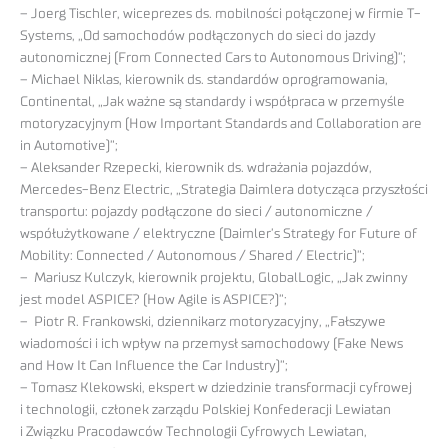
– Joerg Tischler, wiceprezes ds. mobilności połączonej w firmie T-
Systems, „Od samochodów podłączonych do sieci do jazdy
autonomicznej (From Connected Cars to Autonomous Driving)”;
– Michael Niklas, kierownik ds. standardów oprogramowania,
Continental, „Jak ważne są standardy i współpraca w przemyśle
motoryzacyjnym (How Important Standards and Collaboration are
in Automotive)”;
– Aleksander Rzepecki, kierownik ds. wdrażania pojazdów,
Mercedes-Benz Electric, „Strategia Daimlera dotycząca przyszłości
transportu: pojazdy podłączone do sieci / autonomiczne /
współużytkowane / elektryczne (Daimler’s Strategy for Future of
Mobility: Connected / Autonomous / Shared / Electric)”;
– Mariusz Kulczyk, kierownik projektu, GlobalLogic, „Jak zwinny
jest model ASPICE? (How Agile is ASPICE?)”;
– Piotr R. Frankowski, dziennikarz motoryzacyjny, „Fałszywe
wiadomości i ich wpływ na przemysł samochodowy (Fake News
and How It Can Influence the Car Industry)”;
– Tomasz Klekowski, ekspert w dziedzinie transformacji cyfrowej
i technologii, członek zarządu Polskiej Konfederacji Lewiatan
i Związku Pracodawców Technologii Cyfrowych Lewiatan,