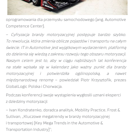
oprogramowania dla przemysłu samochodowego (ang. Automotive
Competence Center).
–
Cyfryzacja branży motoryzacyjnej postępuje bardzo szybko.
To rewolucja, która zmienia oblicze pojazdów i transportu na całym
świecie. IT in Automotive jest wyjątkowym wydarzeniem, platformą
do dzielenia się wiedzą z zakresu rozwoju tego obszaru motoryzacji.
Naszym celem jest to, aby w ciągu najbliższych lat konferencja
na stałe wpisała się w kalendarz jako ważny punkt dla branży
motoryzacyjnej i potwierdziła ogólnopolską, a nawet
międzynarodową renomę
– powiedział Piotr Krzysztofik, prezes
GlobalLogic Polska i Chorwacja.
Podczas konferencji swoje wystąpienia wygłosili uznani eksperci
z dziedziny motoryzacji:
– Ivan Kondratenko, doradca analityk, Mobility Practice, Frost &
Sullivan, „Kluczowe megatrendy w branży motoryzacyjnej
i transportowej (Key Mega Trends in the Automotive &
Transportation Industry)”;