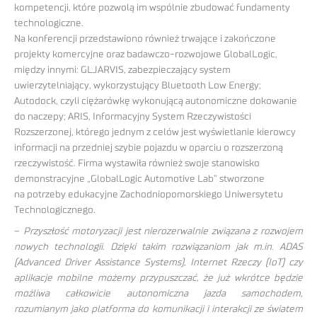
kompetencji, które pozwolą im wspólnie zbudować fundamenty
technologiczne.
Na konferencji przedstawiono również trwające i zakończone
projekty komercyjne oraz badawczo-rozwojowe GlobalLogic,
między innymi: GLJARVIS, zabezpieczający system
uwierzytelniający, wykorzystujący Bluetooth Low Energy;
Autodock, czyli ciężarówkę wykonującą autonomiczne dokowanie
do naczepy; ARIS, Informacyjny System Rzeczywistości
Rozszerzonej, którego jednym z celów jest wyświetlanie kierowcy
informacji na przedniej szybie pojazdu w oparciu o rozszerzoną
rzeczywistość. Firma wystawiła również swoje stanowisko
demonstracyjne „GlobalLogic Automotive Lab” stworzone
na potrzeby edukacyjne Zachodniopomorskiego Uniwersytetu
Technologicznego.
–
Przyszłość motoryzacji jest nierozerwalnie związana z rozwojem
nowych technologii. Dzięki takim rozwiązaniom jak m.in. ADAS
(Advanced Driver Assistance Systems), Internet Rzeczy (IoT) czy
aplikacje mobilne możemy przypuszczać, że już wkrótce będzie
możliwa całkowicie autonomiczna jazda samochodem,
rozumianym jako platforma do komunikacji i interakcji ze światem