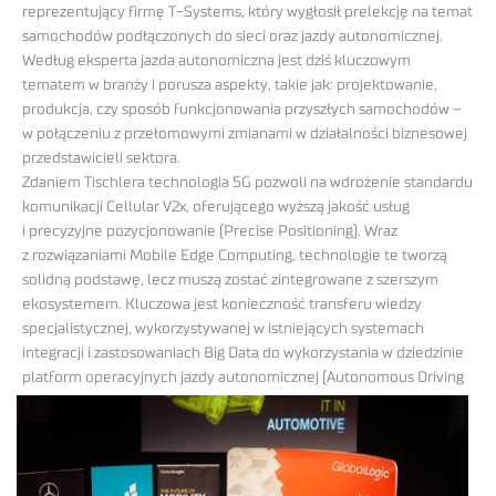
reprezentujący firmę T-Systems, który wygłosił prelekcję na temat
samochodów podłączonych do sieci oraz jazdy autonomicznej.
Według eksperta jazda autonomiczna jest dziś kluczowym
tematem w branży i porusza aspekty, takie jak: projektowanie,
produkcja, czy sposób funkcjonowania przyszłych samochodów –
w połączeniu z przełomowymi zmianami w działalności biznesowej
przedstawicieli sektora.
Zdaniem Tischlera technologia 5G pozwoli na wdrożenie standardu
komunikacji Cellular V2x, oferującego wyższą jakość usług
i precyzyjne pozycjonowanie (Precise Positioning). Wraz
z rozwiązaniami Mobile Edge Computing, technologie te tworzą
solidną podstawę, lecz muszą zostać zintegrowane z szerszym
ekosystemem. Kluczowa jest konieczność transferu wiedzy
specjalistycznej, wykorzystywanej w istniejących systemach
integracji i zastosowaniach Big Data do wykorzystania w dziedzinie
platform operacyjnych jazdy
autonomicznej (Autonomous Driving