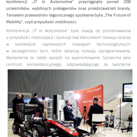
konferencji „IT in Automotive” przyciągnęła ponad 200
uczestników, wybitnych prelegentów oraz przedstawicieli branży.
Tematem przewodnim tegorocznego spotkania była „The Future of
Mobility”, czyli przyszłość mobilności.
Konferencja „IT in Automotive” była okazją do porozmawiania
o przyszłości motoryzacji i dyskusji nad kierunkiem rozwoju branży
w kontekście najnowszych rozwiązań technologicznych,
w szczególności tych, które dotyczą rozwoju oprogramowania.
Wydarzenie to także sposób na wypromowanie Szczecina jako
centrum kompetencyjnego,
odpowiadającego za tworzenie