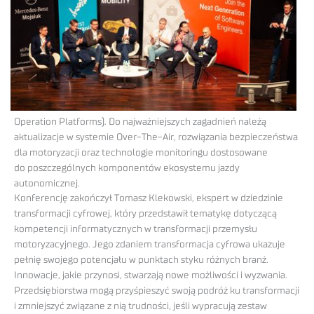
Operation Platforms). Do najważniejszych zagadnień należą
aktualizacje w systemie Over-The-Air, rozwiązania bezpieczeństwa
dla motoryzacji oraz technologie monitoringu dostosowane
do poszczególnych komponentów ekosystemu jazdy
autonomicznej.
Konferencję zakończył Tomasz Klekowski, ekspert w dziedzinie
transformacji cyfrowej, który przedstawił tematykę dotyczącą
kompetencji informatycznych w transformacji przemysłu
motoryzacyjnego. Jego zdaniem transformacja cyfrowa ukazuje
pełnię swojego potencjału w punktach styku różnych branż.
Innowacje, jakie przynosi, stwarzają nowe możliwości i wyzwania.
Przedsiębiorstwa mogą przyśpieszyć swoją podróż ku transformacji
i zmniejszyć związane z nią trudności, jeśli wypracują zestaw