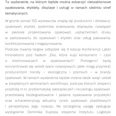
To wydarzenie, na którym będzie można zobaczyć nieszablonowe
opakowania, etykiety, displaye i usługi w ramach siedmiu stref
tematycznych.
W gronie ponad 150 wystawców znajdą się producenci i dostawcy:
opakowań, etykiet, systemów znakowania, displayów, rozwiązań
w zakresie projektowania opakowań, uszlachetnień druku
w zastosowaniu do opakowań i etykiet oraz usług pakowania,
konfekcjonowania i magazynowania.
Podczas trwania targów odbędzie się V edycja Konferencji Label
Innovations pod hasłem „Eko, które kupi konsument – czyli
o ekoinnowacjach w opakowaniach”. Prelegenci będą
koncentrowali się wokół szans rozwojowych, jakie mogą przynieść
producentom trendy – ekologiczny i premium – w branży
opakowań. W ramach wydarzenia będzie można także wziąć udział
w bezpłatnych seminariach workShops, podczas których eksperci
przybliżą m.in. problematykę zabezpieczeń i recyklingu opakowań,
przedstawią biodegradowalne i jadalne opakowania przyszłości
oraz scharakteryzują aktualny rynek opakowań plastikowych
i perspektywy jego rozwoju. Na szczególną uwagę zasługuje
wystąpienie Dominika Kupisza, eksperta Instytutu Logistyki