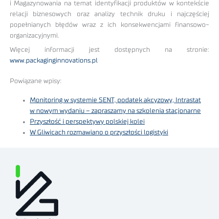
i Magazynowania na temat identyfikacji produktów w kontekście
relacji biznesowych oraz analizy technik druku i najczęściej
popełnianych błędów wraz z ich konsekwencjami finansowo-
organizacyjnymi.
Więcej informacji jest dostępnych na stronie:
www.packaginginnovations.pl
Powiązane wpisy:
Monitoring w systemie SENT, podatek akcyzowy, Intrastat
w nowym wydaniu – zapraszamy na szkolenia stacjonarne
Przyszłość i perspektywy polskiej kolei
W Gliwicach rozmawiano o przyszłości logistyki