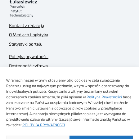
Kontakt z redakcją
O Mediach Logistyka
Statystyki portalu
Polityka prywatności
Dostępność cyfrowa
Regulamin Portalu
W ramach naszej witryny stosujemy pliki cookies w celu świadczenia
Regulamin sklepu
Państwu usług na najwyższym poziomie, w tym w sposób dostosowany do
indywidualnych potrzeb. Korzystanie z witryny bez zmiany ustawień
dotyczących cookies oznacza, że pliki opisane w
Polityce Prywatności
będą
zamieszczane na Państwa urządzeniu końcowym. W każdej chwili możecie
Państwo zmienić ustawienia dotyczące plików cookies w przeglądarce
internetowej. Akceptacja niezbędnych plików cookies jest wymagana do
Obrazy stockowe
prawidłowego działania witryny. Szczegółowe informacje znajdą Państwo w
autorstwa
zakładce:
POLITYKA PRYWATNOŚCI
.
Sieć Badawcza Łukasiewicz - Poznański Instytut