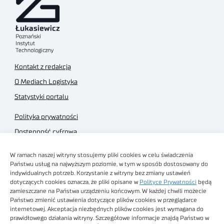
Kontakt z redakcją
O Mediach Logistyka
Statystyki portalu
Polityka prywatności
Dostępność cyfrowa
Regulamin Portalu
W ramach naszej witryny stosujemy pliki cookies w celu świadczenia
Regulamin sklepu
Państwu usług na najwyższym poziomie, w tym w sposób dostosowany do
indywidualnych potrzeb. Korzystanie z witryny bez zmiany ustawień
dotyczących cookies oznacza, że pliki opisane w
Polityce Prywatności
będą
zamieszczane na Państwa urządzeniu końcowym. W każdej chwili możecie
Państwo zmienić ustawienia dotyczące plików cookies w przeglądarce
internetowej. Akceptacja niezbędnych plików cookies jest wymagana do
Obrazy stockowe
prawidłowego działania witryny. Szczegółowe informacje znajdą Państwo w