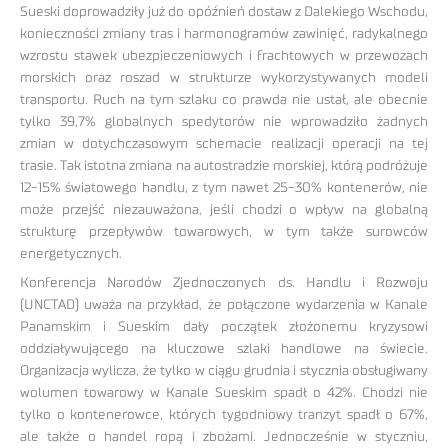
Sueski doprowadziły już do opóźnień dostaw z Dalekiego Wschodu,
konieczności zmiany tras i harmonogramów zawinięć, radykalnego
wzrostu stawek ubezpieczeniowych i frachtowych w przewozach
morskich oraz roszad w strukturze wykorzystywanych modeli
transportu. Ruch na tym szlaku co prawda nie ustał, ale obecnie
tylko 39,7% globalnych spedytorów nie wprowadziło żadnych
zmian w dotychczasowym schemacie realizacji operacji na tej
trasie. Tak istotna zmiana na autostradzie morskiej, którą podróżuje
12-15% światowego handlu, z tym nawet 25-30% kontenerów, nie
może przejść niezauważona, jeśli chodzi o wpływ na globalną
strukturę przepływów towarowych, w tym także surowców
energetycznych.
Konferencja Narodów Zjednoczonych ds. Handlu i Rozwoju
(UNCTAD) uważa na przykład, że połączone wydarzenia w Kanale
Panamskim i Sueskim dały początek złożonemu kryzysowi
oddziaływującego na kluczowe szlaki handlowe na świecie.
Organizacja wylicza, że tylko w ciągu grudnia i stycznia obsługiwany
wolumen towarowy w Kanale Sueskim spadł o 42%. Chodzi nie
tylko o kontenerowce, których tygodniowy tranzyt spadł o 67%,
ale także o handel ropą i zbożami. Jednocześnie w styczniu,