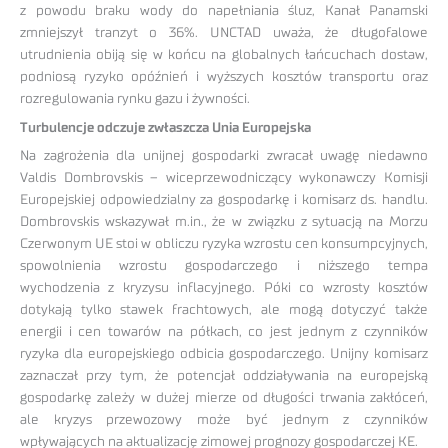
z powodu braku wody do napełniania śluz, Kanał Panamski
zmniejszył tranzyt o 36%. UNCTAD uważa, że długofalowe
utrudnienia obiją się w końcu na globalnych łańcuchach dostaw,
podniosą ryzyko opóźnień i wyższych kosztów transportu oraz
rozregulowania rynku gazu i żywności.
Turbulencje odczuje zwłaszcza Unia Europejska
Na zagrożenia dla unijnej gospodarki zwracał uwagę niedawno
Valdis Dombrovskis – wiceprzewodniczący wykonawczy Komisji
Europejskiej odpowiedzialny za gospodarkę i komisarz ds. handlu.
Dombrovskis wskazywał m.in., że w związku z sytuacją na Morzu
Czerwonym UE stoi w obliczu ryzyka wzrostu cen konsumpcyjnych,
spowolnienia wzrostu gospodarczego i niższego tempa
wychodzenia z kryzysu inflacyjnego. Póki co wzrosty kosztów
dotykają tylko stawek frachtowych, ale mogą dotyczyć także
energii i cen towarów na półkach, co jest jednym z czynników
ryzyka dla europejskiego odbicia gospodarczego. Unijny komisarz
zaznaczał przy tym, że potencjał oddziaływania na europejską
gospodarkę zależy w dużej mierze od długości trwania zakłóceń,
ale kryzys przewozowy może być jednym z czynników
wpływających na aktualizację zimowej prognozy gospodarczej KE.