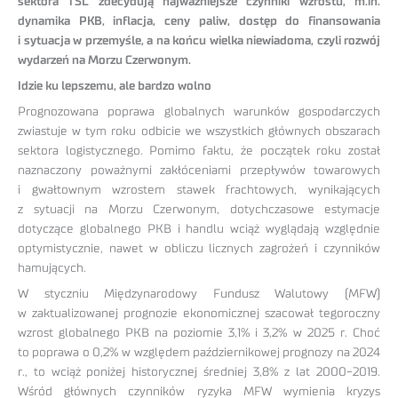
sektora TSL zdecydują najważniejsze czynniki wzrostu, m.in.
dynamika PKB, inflacja, ceny paliw, dostęp do finansowania
i sytuacja w przemyśle, a na końcu wielka niewiadoma, czyli rozwój
wydarzeń na Morzu Czerwonym.
Idzie ku lepszemu, ale bardzo wolno
Prognozowana poprawa globalnych warunków gospodarczych
zwiastuje w tym roku odbicie we wszystkich głównych obszarach
sektora logistycznego. Pomimo faktu, że początek roku został
naznaczony poważnymi zakłóceniami przepływów towarowych
i gwałtownym wzrostem stawek frachtowych, wynikających
z sytuacji na Morzu Czerwonym, dotychczasowe estymacje
dotyczące globalnego PKB i handlu wciąż wyglądają względnie
optymistycznie, nawet w obliczu licznych zagrożeń i czynników
hamujących.
W styczniu Międzynarodowy Fundusz Walutowy (MFW)
w zaktualizowanej prognozie ekonomicznej szacował tegoroczny
wzrost globalnego PKB na poziomie 3,1% i 3,2% w 2025 r. Choć
to poprawa o 0,2% w względem październikowej prognozy na 2024
r., to wciąż poniżej historycznej średniej 3,8% z lat 2000-2019.
Wśród głównych czynników ryzyka MFW wymienia kryzys