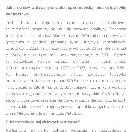
Jak prognozy wpływają na globalną, europejską i polską logistykę
kontraktową
Jeśli chodzi o tegoroczny rynek logistyki kontraktowej,
to o bieżące prognozy pokusili się zarówno analitycy Transport
Intelligence, jak i Statista Market Insights. Według tych pierwszych
(prognoza z grudnia) globalny rynek logistyki kontraktowej
zanotował w 2023 r. najniższy roczny wzrost od 2016 r. Rynek urósł
o 2,4%, ale w tym roku ma przyspieszyć o 3,7%. Będzie
to najszybsze tempo wzrostu od 2021 r. Jeśli chodzi
o średnioroczną dynamikę od 2022 do 2027, to wyniesie ona 3,8%.
Na koniec prognozowanego okresu światowa logistyka
kontraktowa będzie warta ponad 329,5 mld euro, natomiast w tym
roku będzie to 290,9 mld euro. Decydującymi czynnikami wzrostu
będą wyniki gospodarcze, w tym przede wszystkim PKB, inflacja,
stopy procentowe oraz standardowo sytuacja geopolityczna, czyli
pełen pakiet założeń prognostycznych opublikowanych w styczniu
przez Międzynarodowy Fundusz Walutowy.
Gdzie oczekiwać największych wzrostów?
Regionalna dynamika sektora wskazuje na zdecydowane