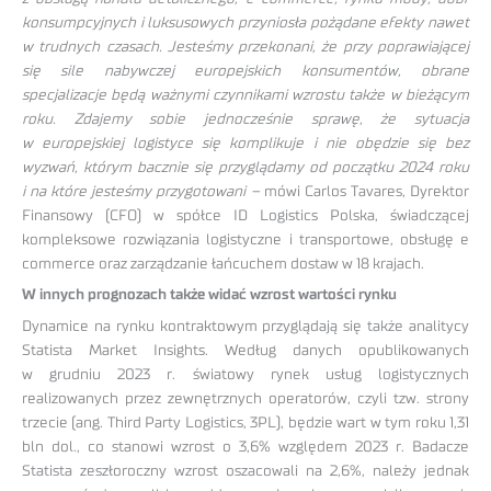
konsumpcyjnych i luksusowych przyniosła pożądane efekty nawet
w trudnych czasach. Jesteśmy przekonani, że przy poprawiającej
się sile nabywczej europejskich konsumentów, obrane
specjalizacje będą ważnymi czynnikami wzrostu także w bieżącym
roku. Zdajemy sobie jednocześnie sprawę, że sytuacja
w europejskiej logistyce się komplikuje i nie obędzie się bez
wyzwań, którym bacznie się przyglądamy od początku 2024 roku
i na które jesteśmy przygotowani –
mówi Carlos Tavares, Dyrektor
Finansowy (CFO) w spółce ID Logistics Polska, świadczącej
kompleksowe rozwiązania logistyczne i transportowe, obsługę e
commerce oraz zarządzanie łańcuchem dostaw w 18 krajach.
W innych prognozach także widać wzrost wartości rynku
Dynamice na rynku kontraktowym przyglądają się także analitycy
Statista Market Insights. Według danych opublikowanych
w grudniu 2023 r. światowy rynek usług logistycznych
realizowanych przez zewnętrznych operatorów, czyli tzw. strony
trzecie (ang. Third Party Logistics, 3PL), będzie wart w tym roku 1,31
bln dol., co stanowi wzrost o 3,6% względem 2023 r. Badacze
Statista zeszłoroczny wzrost oszacowali na 2,6%, należy jednak