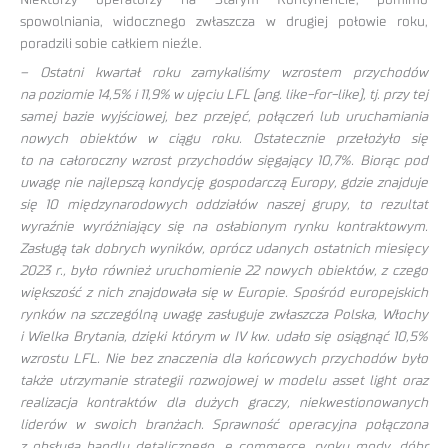
spowolniania, widocznego zwłaszcza w drugiej połowie roku,
poradzili sobie całkiem nieźle.
– Ostatni kwartał roku zamykaliśmy wzrostem przychodów
na poziomie 14,5% i 11,9% w ujęciu LFL (ang. like-for-like), tj. przy tej
samej bazie wyjściowej, bez przejęć, połączeń lub uruchamiania
nowych obiektów w ciągu roku. Ostatecznie przełożyło się
to na całoroczny wzrost przychodów sięgający 10,7%. Biorąc pod
uwagę nie najlepszą kondycję gospodarczą Europy, gdzie znajduje
się 10 międzynarodowych oddziałów naszej grupy, to rezultat
wyraźnie wyróżniający się na osłabionym rynku kontraktowym.
Zasługą tak dobrych wyników, oprócz udanych ostatnich miesięcy
2023 r., było również uruchomienie 22 nowych obiektów, z czego
większość z nich znajdowała się w Europie. Spośród europejskich
rynków na szczególną uwagę zasługuje zwłaszcza Polska, Włochy
i Wielka Brytania, dzięki którym w IV kw. udało się osiągnąć 10,5%
wzrostu LFL. Nie bez znaczenia dla końcowych przychodów było
także utrzymanie strategii rozwojowej w modelu asset light oraz
realizacja kontraktów dla dużych graczy, niekwestionowanych
liderów w swoich branżach. Sprawność operacyjna połączona
z obsługą handlu detalicznego, e commerce, rynku mody, dóbr