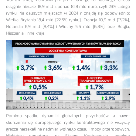
Wartość usług realizowanych przez naszego zachodniego sąsiada
osiągnie niecałe 18,9 mld z ponad 81,8 mld euro, czyli 23% całego
rynku. Na dalszych miejscach w 2024 r. znajdą się odpowiednio:
Wielka Brytania 18,4 mld (22,5% rynku), Francja 10,9 mld (13,2%),
Holandia 6,9 mld (8,4%) i Włochy 5,5 mld (6,8%), oraz Belgia,
Hiszpania i inne kraje.
Pomimo spadku dynamiki globalnych przychodów, a nawet
skurczenia się europejskiego rynku kontraktowego nie wszyscy
gracze narzekali na nadmiar wolnego czasu i mocy przerobowych.
Niektórzy operatorzy na Starym Kontynencie, pomimo