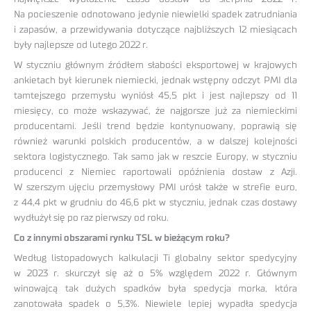
Na pocieszenie odnotowano jedynie niewielki spadek zatrudniania
i zapasów, a przewidywania dotyczące najbliższych 12 miesiącach
były najlepsze od lutego 2022 r.
W styczniu głównym źródłem słabości eksportowej w krajowych
ankietach był kierunek niemiecki, jednak wstępny odczyt PMI dla
tamtejszego przemysłu wyniósł 45,5 pkt i jest najlepszy od 11
miesięcy, co może wskazywać, że najgorsze już za niemieckimi
producentami. Jeśli trend będzie kontynuowany, poprawią się
również warunki polskich producentów, a w dalszej kolejności
sektora logistycznego. Tak samo jak w reszcie Europy, w styczniu
producenci z Niemiec raportowali opóźnienia dostaw z Azji.
W szerszym ujęciu przemysłowy PMI urósł także w strefie euro,
z 44,4 pkt w grudniu do 46,6 pkt w styczniu, jednak czas dostawy
wydłużył się po raz pierwszy od roku.
Co z innymi obszarami rynku TSL w bieżącym roku?
Według listopadowych kalkulacji Ti globalny sektor spedycyjny
w 2023 r. skurczył się aż o 5% względem 2022 r. Głównym
winowajcą tak dużych spadków była spedycja morka, która
zanotowała spadek o 5,3%. Niewiele lepiej wypadła spedycja