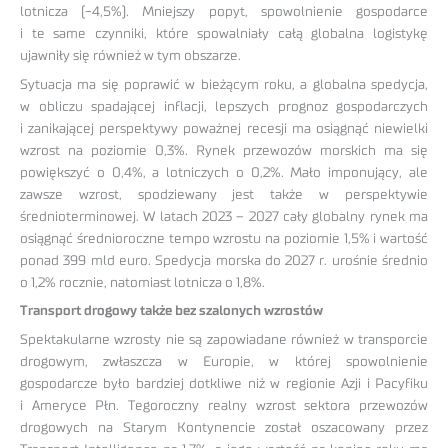
lotnicza (-4,5%). Mniejszy popyt, spowolnienie gospodarce
i te same czynniki, które spowalniały całą globalna logistykę
ujawniły się również w tym obszarze.
Sytuacja ma się poprawić w bieżącym roku, a globalna spedycja,
w obliczu spadającej inflacji, lepszych prognoz gospodarczych
i zanikającej perspektywy poważnej recesji ma osiągnąć niewielki
wzrost na poziomie 0,3%. Rynek przewozów morskich ma się
powiększyć o 0,4%, a lotniczych o 0,2%. Mało imponujący, ale
zawsze wzrost, spodziewany jest także w perspektywie
średnioterminowej. W latach 2023 – 2027 cały globalny rynek ma
osiągnąć średnioroczne tempo wzrostu na poziomie 1,5% i wartość
ponad 399 mld euro. Spedycja morska do 2027 r. urośnie średnio
o 1,2% rocznie, natomiast lotnicza o 1,8%.
Transport drogowy także bez szalonych wzrostów
Spektakularne wzrosty nie są zapowiadane również w transporcie
drogowym, zwłaszcza w Europie, w której spowolnienie
gospodarcze było bardziej dotkliwe niż w regionie Azji i Pacyfiku
i Ameryce Płn. Tegoroczny realny wzrost sektora przewozów
drogowych na Starym Kontynencie został oszacowany przez