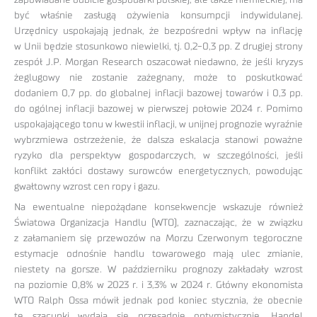
zapowiadane odbicie gospodarki polskiej, ale także niemieckiej, ma
być właśnie zasługą ożywienia konsumpcji indywidulanej.
Urzędnicy uspokajają jednak, że bezpośredni wpływ na inflację
w Unii będzie stosunkowo niewielki, tj. 0,2-0,3 pp. Z drugiej strony
zespół J.P. Morgan Research oszacował niedawno, że jeśli kryzys
żeglugowy nie zostanie zażegnany, może to poskutkować
dodaniem 0,7 pp. do globalnej inflacji bazowej towarów i 0,3 pp.
do ogólnej inflacji bazowej w pierwszej połowie 2024 r. Pomimo
uspokajającego tonu w kwestii inflacji, w unijnej prognozie wyraźnie
wybrzmiewa ostrzeżenie, że dalsza eskalacja stanowi poważne
ryzyko dla perspektyw gospodarczych, w szczególności, jeśli
konflikt zakłóci dostawy surowców energetycznych, powodując
gwałtowny wzrost cen ropy i gazu.
Na ewentualne niepożądane konsekwencje wskazuje również
Światowa Organizacja Handlu (WTO), zaznaczając, że w związku
z załamaniem się przewozów na Morzu Czerwonym tegoroczne
estymacje odnośnie handlu towarowego mają ulec zmianie,
niestety na gorsze. W październiku prognozy zakładały wzrost
na poziomie 0,8% w 2023 r. i 3,3% w 2024 r. Główny ekonomista
WTO Ralph Ossa mówił jednak pod koniec stycznia, że obecnie
te szacunki wydają się przesadnie optymistycznie. Handel