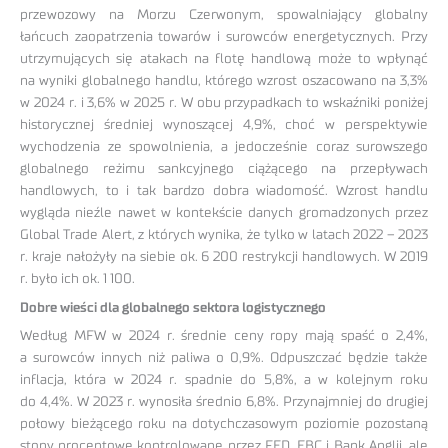
przewozowy na Morzu Czerwonym, spowalniający globalny
łańcuch zaopatrzenia towarów i surowców energetycznych. Przy
utrzymujących się atakach na flotę handlową może to wpłynąć
na wyniki globalnego handlu, którego wzrost oszacowano na 3,3%
w 2024 r. i 3,6% w 2025 r. W obu przypadkach to wskaźniki poniżej
historycznej średniej wynoszącej 4,9%, choć w perspektywie
wychodzenia ze spowolnienia, a jedocześnie coraz surowszego
globalnego reżimu sankcyjnego ciążącego na przepływach
handlowych, to i tak bardzo dobra wiadomość. Wzrost handlu
wygląda nieźle nawet w kontekście danych gromadzonych przez
Global Trade Alert, z których wynika, że tylko w latach 2022 – 2023
r. kraje nałożyły na siebie ok. 6 200 restrykcji handlowych. W 2019
r. było ich ok. 1 100.
Dobre wieści dla globalnego sektora logistycznego
Według MFW w 2024 r. średnie ceny ropy mają spaść o 2,4%,
a surowców innych niż paliwa o 0,9%. Odpuszczać będzie także
inflacja, która w 2024 r. spadnie do 5,8%, a w kolejnym roku
do 4,4%. W 2023 r. wynosiła średnio 6,8%. Przynajmniej do drugiej
połowy bieżącego roku na dotychczasowym poziomie pozostaną
stopy procentowe kontrolowane przez FED, EBC i Bank Anglii, ale