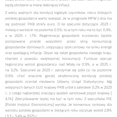
będą obniżane w miarę słabnącej inflacji.
Z wielu ważnych dla kondycji logistyki czynników, nieco bliższych
polskiej gospodarce warto wskazać, że w prognozie MFW z dna ma
się podnosić PKB strefy euro. O ile szacunki dotyczące 2023 r.
mówią o wzroście na poziomie 0,5%, to w tym roku ma to być 0,9%,
a w 2025 r. 1,7%. Regeneracja gospodarki eurolandu będzie
pompowana przede wszystkim przez silną konsumpcję
gospodarstw domowych, ustępujący szok cenowy na rynku energii
oraz spadającą inflację. Ożywi się także gospodarka naszego kraju,
również z powodu zwiększonej konsumpcji. Fundusz szacuje
tegoroczny wzrost gospodarscy nad Wisłą na 0,9%, a w 2025 r.
na 3,2%. Szacunek za 2023 r. zatrzymał się póki co na poziomie
0,6%, choć znacznie gorzej zeszłoroczną kondycję polskiej
gospodarki oceniał niedawno Główny Urząd Statystyczny. Wg
wstępnych danych GUS krajowy PKB urósł o zaledwie 0,2% w 2023
r., z czego najbardziej znaczący spadek zanotował popyt krajowy (
4,1%). Zdecydowanie lepiej ma być w tym roku. Z szacunków PIE
(Polski Instytut Ekonomiczny) wynika, że konsensus rynkowy dla
wzrostu polskiej gospodarki w bieżącym roku oscyluje wokół 2,8%
i 3,3 – 3,4% w 2025 r.