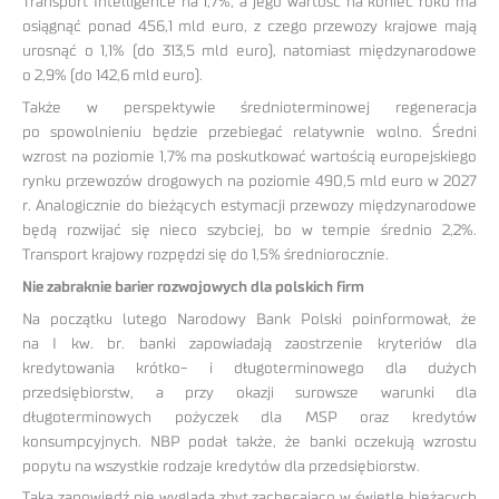
Transport Intelligence na 1,7%, a jego wartość na koniec roku ma
osiągnąć ponad 456,1 mld euro, z czego przewozy krajowe mają
urosnąć o 1,1% (do 313,5 mld euro), natomiast międzynarodowe
o 2,9% (do 142,6 mld euro).
Także w perspektywie średnioterminowej regeneracja
po spowolnieniu będzie przebiegać relatywnie wolno. Średni
wzrost na poziomie 1,7% ma poskutkować wartością europejskiego
rynku przewozów drogowych na poziomie 490,5 mld euro w 2027
r. Analogicznie do bieżących estymacji przewozy międzynarodowe
będą rozwijać się nieco szybciej, bo w tempie średnio 2,2%.
Transport krajowy rozpędzi się do 1,5% średniorocznie.
Nie zabraknie barier rozwojowych dla polskich firm
Na początku lutego Narodowy Bank Polski poinformował, że
na I kw. br. banki zapowiadają zaostrzenie kryteriów dla
kredytowania krótko- i długoterminowego dla dużych
przedsiębiorstw, a przy okazji surowsze warunki dla
długoterminowych pożyczek dla MSP oraz kredytów
konsumpcyjnych. NBP podał także, że banki oczekują wzrostu
popytu na wszystkie rodzaje kredytów dla przedsiębiorstw.
Taka zapowiedź nie wygląda zbyt zachęcająco w świetle bieżących