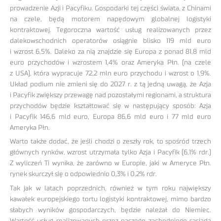
prowadzenie Azji i Pacyfiku. Gospodarki tej części świata, z Chinami
na czele, będą motorem napędowym globalnej logistyki
kontraktowej. Tegoroczna wartość usług realizowanych przez
dalekowschodnich operatorów osiągnie blisko 119 mld euro
i wzrost 6,5%. Daleko za nią znajdzie się Europa z ponad 81,8 mld
euro przychodów i wzrostem 1,4% oraz Ameryka Płn. (na czele
z USA), która wypracuje 72,2 mln euro przychodu i wzrost o 1,9%.
Układ podium nie zmieni się do 2027 r. z tą jedną uwagą, że Azja
i Pacyfik zwiększy przewagę nad pozostałymi regionami, a struktura
przychodów będzie kształtować się w następujący sposób: Azja
i Pacyfik 146,6 mld euro, Europa 86,6 mld euro i 77 mld euro
Ameryka Płn.
Warto także dodać, że jeśli chodzi o zeszły rok, to spośród trzech
głównych rynków, wzrost utrzymała tylko Azja i Pacyfik (6,1% rdr.)
Z wyliczeń Ti wynika, że zarówno w Europie, jaki w Ameryce Płn.
rynek skurczył się o odpowiednio 0,3% i 0,2% rdr.
Tak jak w latach poprzednich, również w tym roku największy
kawałek europejskiego tortu logistyki kontraktowej, mimo bardzo
słabych wyników gospodarczych, będzie należał do Niemiec.