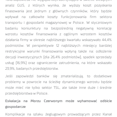
analiz GUS, z których wynika, że wyższy koszt pozyskania
finasowania jest jednym z głównych czynników, który będzie
wpływał na całkowite koszty funkcjonowania firm sektora
transportu i gospodarki magazynowej w Polsce. W styczniowym
badaniu koniunktury na bezpośrednią negatywną korelację
wzrostu kosztów finansowania z ogólnym wzrostem kosztów
działania firmy w okresie najbliższego kwartału wskazywało 44,4%
podmiotów. W perspektywie 12 najbliższych miesięcy bardziej
restrykcyjne warunki finansowania wpłyną także na: odłożenie
decyzji inwestycyjnych (dla 26,4% podmiotów), spadek sprzedaży
usług (16,9%) oraz ograniczenie zatrudnienia, na które wskazało
23,9%, badanych przedsiębiorstw.
Jeśli zapowiedzi banków się zmaterializują, to dodatkowe
problemy w powrocie na ścieżkę dynamicznego wzrostu będzie
może mieć nie tylko sektor TSL, ale także inne duże i średnie
przedsiębiorstwa w Polsce.
Eskalacja na Morzu Czerwonym może wyhamować odbicie
gospodarcze
Komplikacje na szlaku żeglugowym prowadzącym przez Kanał