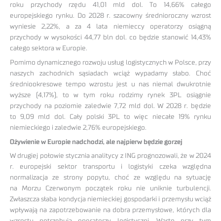
roku przychody rzędu 41,01 mld dol. To 14,66% całego
europejskiego rynku. Do 2028 r. szacowny średnioroczny wzrost
wyniesie 2,22%, a za 4 lata niemieccy operatorzy osiągną
przychody w wysokości 44,77 bln dol. co będzie stanowić 14,43%
całego sektora w Europie.
Pomimo dynamicznego rozwoju usług logistycznych w Polsce, przy
naszych zachodnich sąsiadach wciąż wypadamy słabo. Choć
średniookresowe tempo wzrostu jest u nas niemal dwukrotnie
wyższe (4,17%), to w tym roku rodzimy rynek 3PL osiągnie
przychody na poziomie zaledwie 7,72 mld dol. W 2028 r. będzie
to 9,09 mld dol. Cały polski 3PL to więc niecałe 19% rynku
niemieckiego i zaledwie 2,76% europejskiego.
Ożywienie w Europie nadchodzi, ale najpierw będzie gorzej
W drugiej połowie stycznia analitycy z ING prognozowali, że w 2024
r. europejski sektor transportu i logistyki czeka względna
normalizacja ze strony popytu, choć ze względu na sytuację
na Morzu Czerwonym początek roku nie uniknie turbulencji.
Zwłaszcza słaba kondycja niemieckiej gospodarki i przemysłu wciąż
wpływają na zapotrzebowanie na dobra przemysłowe, których dla