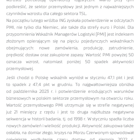
wzrostu potrzebują operatorzy logistyczni. Warto przy tym
podkreślić, że sektor przemysłowy jest jednym z najważniejszych
czynników wzrostu dla całego sektora TSL.
Na początku lutego wróżba ING zyskała potwierdzenie w odczytach
PMI, nie tylko dla Niemiec, ale także dla strefy euro i Polski. Dla
przypomnienia Wskaźnik Managerów Logistyki (PMI) jest indeksem
złożonym opierającym się na pięciu pojedynczych wskaźnikach
obejmujących: nowe zamówienia, produkcję, zatrudnienie,
prędkość dostaw oraz zakupione zapasy. Wartość PMI powyżej 50
oznacza wzrost, natomiast poniżej 50 spadek aktywności
przemysłowej.
Jeśli chodzi o Polskę wskaźnik wyniósł w styczniu 47,1 pkt i jest
to spadek z 47,4 pkt w grudniu. To najgwałtowniejsza obniżka
od października 2023 r. i potwierdzenie erodujących warunków
biznesowych w polskim sektorze przemysłowym na otwarciu roku.
Wartość przemysłowego PMI utrzymuje się w strefie negatywnej
już 21 miesięcy z rzędu i jest to druga najdłuższa negatywna
sekwencja w historii badania, tj. od 1998 r. W styczniu spadła liczba
nowych zamówień i wielkość produkcji. Aktywność zakupowa także
osłabła, na domiar złego, kryzys na Morzu Czerwonym spowodował
największe wydłużenie czasu dostaw od sierpnia 2022 r.