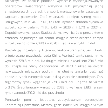
zaznaczyć, że analizie poddano wyłącznie wyspecjalizowanych
operatorów świadczących wszystkie lub przynajmniej jedną
z następujących operacji: transport, magazynowanie, zarządzanie
zapasami, pakowanie. Choć w analizie pomięto szereg modeli
usługowych, m.in. 4PL i 5PL, to i tak uzyskano zbliżoną dynamikę
wzrostu co w badaniu Ti (tj. 2,4% w 2023 r. i 3,7% w 2024 r.)
Z opublikowanych przez Statista danych wynika, że w perspektywie
czterech najbliższych lat sektor osiągnie średnioroczne tempo
wzrostu na poziomie 2,39% i w 2028 r. będzie wart 1,44 bln dol.
Rozpatrując pojedynczych graczy, bezkonkurencyjne, jeśli chodzi
o tegoroczne przychody, będą Chiny. Wartość tamtejszego rynku
wyniesie 328,8 mld dol. Na drugim miejscu, z wynikiem 294,5 mld
dol. znajdą się Stany Zjednoczone. W 2028 r. układ na dwóch
najwyższych miejscach podium nie ulegnie zmianie. Jeśli zaś
chodzi o rynek europejski szacunki są znacznie skromniejsze. Cały
tegoroczny rynek wygeneruje 279,8 mld dol. i będzie to wzrost
o 3,3%. Średnioroczny wzrost do 2028 r. wyniesie 2,61%, a sam
rynek zanotuje 310,2 mld dol. przychodu.
Ponownie, pomimo kłopotów, zdecydowanym europejskim
liderem są i pozostaną Niemcy, gdzie rynek 3PL osiągnie w tym