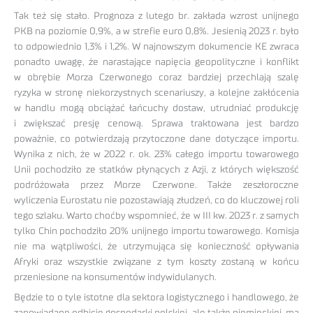
Tak też się stało. Prognoza z lutego br. zakłada wzrost unijnego
PKB na poziomie 0,9%, a w strefie euro 0,8%. Jesienią 2023 r. było
to odpowiednio 1,3% i 1,2%. W najnowszym dokumencie KE zwraca
ponadto uwagę, że narastające napięcia geopolityczne i konflikt
w obrębie Morza Czerwonego coraz bardziej przechlają szalę
ryzyka w stronę niekorzystnych scenariuszy, a kolejne zakłócenia
w handlu mogą obciążać łańcuchy dostaw, utrudniać produkcję
i zwiększać presję cenową. Sprawa traktowana jest bardzo
poważnie, co potwierdzają przytoczone dane dotyczące importu.
Wynika z nich, że w 2022 r. ok. 23% całego importu towarowego
Unii pochodziło ze statków płynących z Azji, z których większość
podróżowała przez Morze Czerwone. Także zeszłoroczne
wyliczenia Eurostatu nie pozostawiają złudzeń, co do kluczowej roli
tego szlaku. Warto choćby wspomnieć, że w III kw. 2023 r. z samych
tylko Chin pochodziło 20% unijnego importu towarowego. Komisja
nie ma wątpliwości, że utrzymująca się konieczność opływania
Afryki oraz wszystkie związane z tym koszty zostaną w końcu
przeniesione na konsumentów indywidulanych.
Będzie to o tyle istotne dla sektora logistycznego i handlowego, że