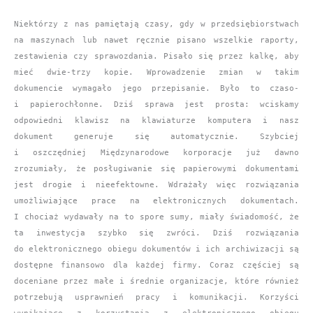
Niektórzy z nas pamiętają czasy, gdy w przedsiębiorstwach
na maszynach lub nawet ręcznie pisano wszelkie raporty,
zestawienia czy sprawozdania. Pisało się przez kalkę, aby
mieć dwie-trzy kopie. Wprowadzenie zmian w takim
dokumencie wymagało jego przepisanie. Było to czaso-
i papierochłonne.
Dziś sprawa jest prosta: wciskamy
odpowiedni klawisz na klawiaturze komputera i nasz
dokument generuje się automatycznie. Szybciej
i oszczędniej Międzynarodowe korporacje już dawno
zrozumiały, że posługiwanie się papierowymi dokumentami
jest drogie i nieefektowne. Wdrażały więc rozwiązania
umożliwiające prace na elektronicznych dokumentach.
I chociaż wydawały na to spore sumy, miały świadomość, że
ta inwestycja szybko się zwróci. Dziś rozwiązania
do elektronicznego obiegu dokumentów i ich archiwizacji są
dostępne finansowo dla każdej firmy. Coraz częściej są
doceniane
przez małe i średnie organizacje, które również
potrzebują usprawnień pracy i komunikacji.
Korzyści