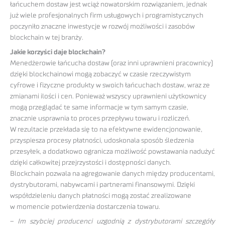
łańcuchem dostaw jest wciąż nowatorskim rozwiązaniem, jednak
już wiele profesjonalnych firm usługowych i programistycznych
poczyniło znaczne inwestycje w rozwój możliwości i zasobów
blockchain w tej branży.
Jakie korzyści daje blockchain?
Menedżerowie łańcucha dostaw (oraz inni uprawnieni pracownicy)
dzięki blockchainowi mogą zobaczyć w czasie rzeczywistym
cyfrowe i fizyczne produkty w swoich łańcuchach dostaw, wraz ze
zmianami ilości i cen. Ponieważ wszyscy uprawnieni użytkownicy
mogą przeglądać te same informacje w tym samym czasie,
znacznie usprawnia to proces przepływu towaru i rozliczeń.
W rezultacie przekłada się to na efektywne ewidencjonowanie,
przyspiesza procesy płatności, udoskonala sposób śledzenia
przesyłek, a dodatkowo ogranicza możliwość powstawania nadużyć
dzięki całkowitej przejrzystości i dostępności danych.
Blockchain pozwala na agregowanie danych między producentami,
dystrybutorami, nabywcami i partnerami finansowymi. Dzięki
współdzieleniu danych płatności mogą zostać zrealizowane
w momencie potwierdzenia dostarczenia towaru.
–
Im szybciej producenci uzgodnią z dystrybutorami szczegóły