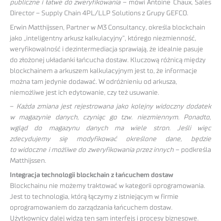
publiczne i łatwe do zweryfikowania
– mówi Antoine Chaux, Sales
Director – Supply Chain 4PL/LLP Solutions z Grupy GEFCO.
Erwin Matthijssen, Partner w M3 Consultancy, określa blockchain
jako „inteligentny arkusz kalkulacyjny”, którego niezmienność,
weryfikowalność i dezintermediacja sprawiają, że idealnie pasuje
do złożonej układanki łańcucha dostaw. Kluczową różnicą między
blockchainem a arkuszem kalkulacyjnym jest to, że informacje
można tam jedynie dodawać. W odróżnieniu od arkusza,
niemożliwe jest ich edytowanie, czy też usuwanie.
–
Każda zmiana jest rejestrowana jako kolejny widoczny dodatek
w magazynie danych, czyniąc go tzw. niezmiennym. Ponadto,
wgląd do magazynu danych ma wiele stron. Jeśli więc
zdecydujemy się modyfikować określone dane, będzie
to widoczne i możliwe do zweryfikowania przez innych
– podkreśla
Matthijssen.
Integracja technologii blockchain z łańcuchem dostaw
Blockchainu nie możemy traktować w kategorii oprogramowania.
Jest to technologia, którą łączymy z istniejącym w firmie
oprogramowaniem do zarządzania łańcuchem dostaw.
Użytkownicy dalej widzą ten sam interfejs i procesy biznesowe.