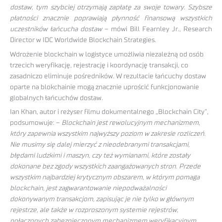
dostaw, tym szybciej otrzymają zapłatę za swoje towary. Szybsze
płatności znacznie poprawiają płynność finansową wszystkich
uczestników łańcucha dostaw
– mówi Bill Fearnley Jr., Research
Director w IDC Worldwide Blockchain Strategies.
Wdrożenie blockchain w logistyce umożliwia niezależną od osób
trzecich weryfikację, rejestrację i koordynację transakcji, co
zasadniczo eliminuje pośredników. W rezultacie łańcuchy dostaw
oparte na blokchainie mogą znacznie uprościć funkcjonowanie
globalnych łańcuchów dostaw.
Ian Khan, autor i reżyser filmu dokumentalnego „Blockchain City”,
podsumowuje: –
Blockchain jest rewolucyjnym mechanizmem,
który zapewnia wszystkim najwyższy poziom w zakresie rozliczeń.
Nie musimy się dalej mierzyć z nieodebranymi transakcjami,
błędami ludzkimi i maszyn, czy też wymianami, które zostały
dokonane bez zgody wszystkich zaangażowanych stron. Przede
wszystkim najbardziej krytycznym obszarem, w którym pomaga
blockchain, jest zagwarantowanie niepodważalności
dokonywanym transakcjom, zapisując je nie tylko w głównym
rejestrze, ale także w rozproszonym systemie rejestrów,
połączonych zabezpieczonym mechanizmem weryfikacyjnym
.