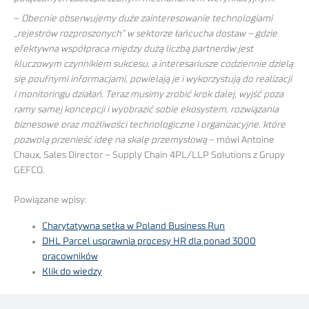
–
Obecnie obserwujemy duże zainteresowanie technologiami
„rejestrów rozproszonych” w sektorze łańcucha dostaw – gdzie
efektywna współpraca między dużą liczbą partnerów jest
kluczowym czynnikiem sukcesu, a interesariusze codziennie dzielą
się poufnymi informacjami, powielają je i wykorzystują do realizacji
i monitoringu działań. Teraz musimy zrobić krok dalej, wyjść poza
ramy samej koncepcji i wyobrazić sobie ekosystem, rozwiązania
biznesowe oraz możliwości technologiczne i organizacyjne, które
pozwolą przenieść ideę na skalę przemysłową
– mówi Antoine
Chaux, Sales Director – Supply Chain 4PL/LLP Solutions z Grupy
GEFCO.
Powiązane wpisy:
Charytatywna setka w Poland Business Run
DHL Parcel usprawnia procesy HR dla ponad 3000
pracowników
Klik do wiedzy