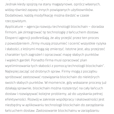
Jednak kiedy spojrzą na stany magazynowe, oprócz własnych,
widzą również zapasy innych powiązanych użytkowników.
Dodatkowo, każdą modyfikację można śledzić w czasie
rzeczywistym.
Applicature – agencja rozwoju technologii blockchain – doradza
firmom, jak zintegrować tę technologię z łańcuchem dostaw.
Eksperci agencji podkreślają, że aby przejść przez ten proces
z powodzeniem „firmy muszą zrozumieć i ocenić wszystkie ryzyka
i słabości, z którymi mogą się zmierzyć. Istotne jest, aby przejrzeć
charakter tych zagrożeń i opracować mapę słabych punktów
i wąskich gardeł. Ponadto firma musi opracować plan
wyeliminowania tych słabości z pomocą technologii blockchain”.
Najlepiej zacząć od drobnych spraw. Firmy mogą z początku
spróbować zastosować rozwiązania blockchain do niektórych
swoich słabych punktów. W momencie, gdy wskazane procesy już
działają sprawnie, blockchain można rozszerzyć na cały łańcuch
dostaw i rozwiązywać kolejne problemy, aż do uzyskania pełnej
efektywności. Rozwój w zakresie współpracy i skalowalności jest
niezbędny w aplikowaniu technologii blockchain do zarządzania
łańcuchem dostaw. Zastosowanie blockchainu w zarządzaniu