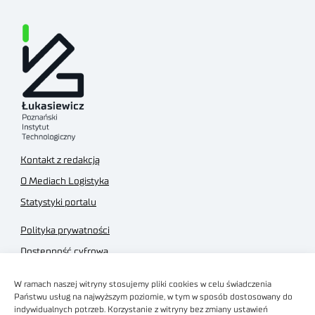
Kontakt z redakcją
O Mediach Logistyka
Statystyki portalu
Polityka prywatności
Dostępność cyfrowa
Regulamin Portalu
W ramach naszej witryny stosujemy pliki cookies w celu świadczenia
Regulamin sklepu
Państwu usług na najwyższym poziomie, w tym w sposób dostosowany do
indywidualnych potrzeb. Korzystanie z witryny bez zmiany ustawień