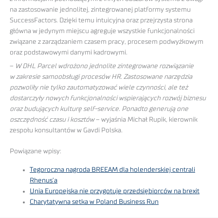
na zastosowanie jednolitej, zintegrowanej platformy systemu
SuccessFactors. Dzięki temu intuicyjna oraz przejrzysta strona
główna w jedynym miejscu agreguje wszystkie funkcjonalności
związane z zarządzaniem czasem pracy, procesem podwyżkowym
oraz podstawowymi danymi kadrowymi.
–
W DHL Parcel wdrożono jednolite zintegrowane rozwiązanie
w zakresie samoobsługi procesów HR. Zastosowane narzędzia
pozwoliły nie tylko zautomatyzować wiele czynności, ale też
dostarczyły nowych funkcjonalności wspierających rozwój biznesu
oraz budujących kulturę self-service. Ponadto generują one
oszczędność czasu i kosztów
– wyjaśnia Michał Rupik, kierownik
zespołu konsultantów w Gavdi Polska.
Powiązane wpisy:
Tegoroczna nagroda BREEAM dla holenderskiej centrali
Rhenus’a
Unia Europejska nie przygotuje przedsiębiorców na brexit
Charytatywna setka w Poland Business Run