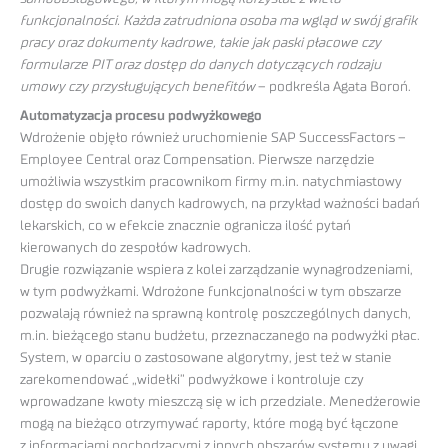
funkcjonalności. Każda zatrudniona osoba ma wgląd w swój grafik
pracy oraz dokumenty kadrowe, takie jak paski płacowe czy
formularze PIT oraz dostęp do danych dotyczących rodzaju
umowy czy przysługujących benefitów
– podkreśla Agata Boroń.
Automatyzacja procesu podwyżkowego
Wdrożenie objęło również uruchomienie SAP SuccessFactors –
Employee Central oraz Compensation. Pierwsze narzędzie
umożliwia wszystkim pracownikom firmy m.in. natychmiastowy
dostęp do swoich danych kadrowych, na przykład ważności badań
lekarskich, co w efekcie znacznie ogranicza ilość pytań
kierowanych do zespołów kadrowych.
Drugie rozwiązanie wspiera z kolei zarządzanie wynagrodzeniami,
w tym podwyżkami. Wdrożone funkcjonalności w tym obszarze
pozwalają również na sprawną kontrolę poszczególnych danych,
m.in. bieżącego stanu budżetu, przeznaczanego na podwyżki płac.
System, w oparciu o zastosowane algorytmy, jest też w stanie
zarekomendować „widełki” podwyżkowe i kontroluje czy
wprowadzane kwoty mieszczą się w ich przedziale. Menedżerowie
mogą na bieżąco otrzymywać raporty, które mogą być łączone
z informacjami pochodzącymi z innych obszarów systemu z uwagi