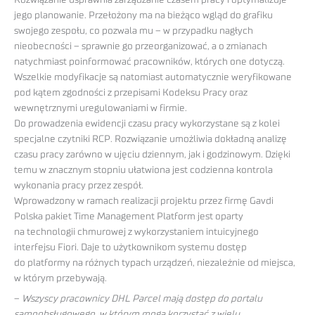
jego planowanie. Przełożony ma na bieżąco wgląd do grafiku
swojego zespołu, co pozwala mu – w przypadku nagłych
nieobecności – sprawnie go przeorganizować, a o zmianach
natychmiast poinformować pracowników, których one dotyczą.
Wszelkie modyfikacje są natomiast automatycznie weryfikowane
pod kątem zgodności z przepisami Kodeksu Pracy oraz
wewnętrznymi uregulowaniami w firmie.
Do prowadzenia ewidencji czasu pracy wykorzystane są z kolei
specjalne czytniki RCP. Rozwiązanie umożliwia dokładną analizę
czasu pracy zarówno w ujęciu dziennym, jak i godzinowym. Dzięki
temu w znacznym stopniu ułatwiona jest codzienna kontrola
wykonania pracy przez zespół.
Wprowadzony w ramach realizacji projektu przez firmę Gavdi
Polska pakiet Time Management Platform jest oparty
na technologii chmurowej z wykorzystaniem intuicyjnego
interfejsu Fiori. Daje to użytkownikom systemu dostęp
do platformy na różnych typach urządzeń, niezależnie od miejsca,
w którym przebywają.
–
Wszyscy pracownicy DHL Parcel mają dostęp do portalu
samoobsługowego, w którym mogą korzystać z wielu