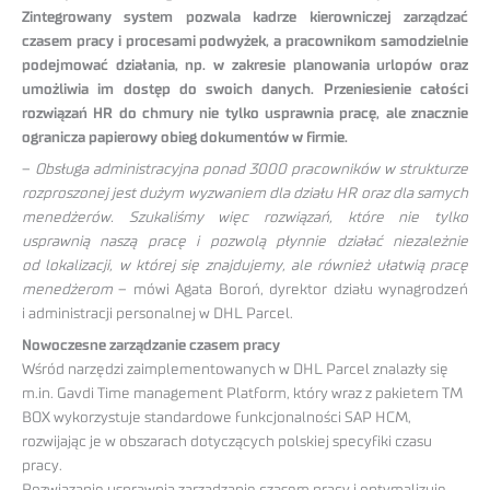
Zintegrowany system pozwala kadrze kierowniczej zarządzać
czasem pracy i procesami podwyżek, a pracownikom samodzielnie
podejmować działania, np. w zakresie planowania urlopów oraz
umożliwia im dostęp do swoich danych. Przeniesienie całości
rozwiązań HR do chmury nie tylko usprawnia pracę, ale znacznie
ogranicza papierowy obieg dokumentów w firmie.
–
Obsługa administracyjna ponad 3000 pracowników w strukturze
rozproszonej jest dużym wyzwaniem dla działu HR oraz dla samych
menedżerów. Szukaliśmy więc rozwiązań, które nie tylko
usprawnią naszą pracę i pozwolą płynnie działać niezależnie
od lokalizacji, w której się znajdujemy, ale również ułatwią pracę
menedżerom
– mówi Agata Boroń, dyrektor działu wynagrodzeń
i administracji personalnej w DHL Parcel.
Nowoczesne zarządzanie czasem pracy
Wśród narzędzi zaimplementowanych w DHL Parcel znalazły się
m.in. Gavdi Time management Platform, który wraz z pakietem TM
BOX wykorzystuje standardowe funkcjonalności SAP HCM,
rozwijając je w obszarach dotyczących polskiej specyfiki czasu
pracy.
Rozwiązanie usprawnia zarządzanie czasem pracy i optymalizuje