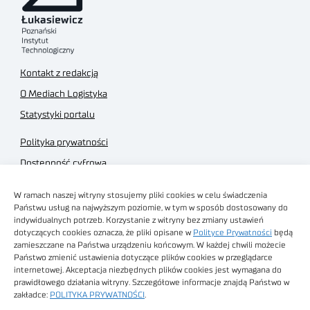
Kontakt z redakcją
O Mediach Logistyka
Statystyki portalu
Polityka prywatności
Dostępność cyfrowa
Regulamin Portalu
W ramach naszej witryny stosujemy pliki cookies w celu świadczenia
Regulamin sklepu
Państwu usług na najwyższym poziomie, w tym w sposób dostosowany do
indywidualnych potrzeb. Korzystanie z witryny bez zmiany ustawień
dotyczących cookies oznacza, że pliki opisane w
Polityce Prywatności
będą
zamieszczane na Państwa urządzeniu końcowym. W każdej chwili możecie
Państwo zmienić ustawienia dotyczące plików cookies w przeglądarce
internetowej. Akceptacja niezbędnych plików cookies jest wymagana do
Obrazy stockowe
prawidłowego działania witryny. Szczegółowe informacje znajdą Państwo w
autorstwa
zakładce:
POLITYKA PRYWATNOŚCI
.