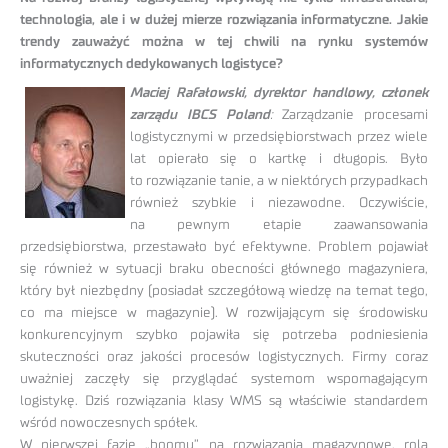
technologia, ale i w dużej mierze rozwiązania informatyczne. Jakie
trendy zauważyć można w tej chwili na rynku systemów
informatycznych dedykowanych logistyce?
Maciej Rafałowski, dyrektor handlowy, członek
zarządu IBCS Poland
:
Zarządzanie procesami
logistycznymi w przedsiębiorstwach przez wiele
lat opierało się o kartkę i długopis. Było
to rozwiązanie tanie, a w niektórych przypadkach
również szybkie i niezawodne. Oczywiście,
na pewnym etapie zaawansowania
przedsiębiorstwa, przestawało być efektywne. Problem pojawiał
się również w sytuacji braku obecności głównego magazyniera,
który był niezbędny (posiadał szczegółową wiedzę na temat tego,
co ma miejsce w magazynie). W rozwijającym się środowisku
konkurencyjnym szybko pojawiła się potrzeba podniesienia
skuteczności oraz jakości procesów logistycznych. Firmy coraz
uważniej zaczęły się przyglądać systemom wspomagającym
logistykę. Dziś rozwiązania klasy WMS są właściwie standardem
wśród nowoczesnych spółek.
W pierwszej fazie „boomu” na rozwiązania magazynowe, rola