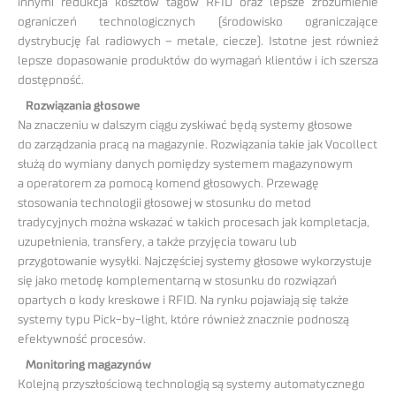
innymi redukcja kosztów tagów RFID oraz lepsze zrozumienie
ograniczeń technologicznych (środowisko ograniczające
dystrybucję fal radiowych – metale, ciecze). Istotne jest również
lepsze dopasowanie produktów do wymagań klientów i ich szersza
dostępność.
Rozwiązania głosowe
Na znaczeniu w dalszym ciągu zyskiwać będą systemy głosowe
do zarządzania pracą na magazynie. Rozwiązania takie jak Vocollect
służą do wymiany danych pomiędzy systemem magazynowym
a operatorem za pomocą komend głosowych. Przewagę
stosowania technologii głosowej w stosunku do metod
tradycyjnych można wskazać w takich procesach jak kompletacja,
uzupełnienia, transfery, a także przyjęcia towaru lub
przygotowanie wysyłki. Najczęściej systemy głosowe wykorzystuje
się jako metodę komplementarną w stosunku do rozwiązań
opartych o kody kreskowe i RFID. Na rynku pojawiają się także
systemy typu Pick-by-light, które również znacznie podnoszą
efektywność procesów.
Monitoring magazynów
Kolejną przyszłościową technologią są systemy automatycznego