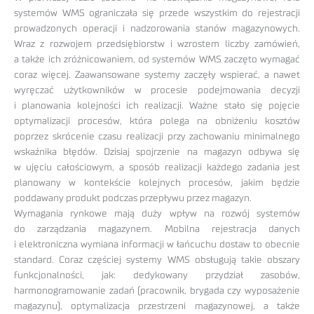
systemów WMS ograniczała się przede wszystkim do rejestracji
prowadzonych operacji i nadzorowania stanów magazynowych.
Wraz z rozwojem przedsiębiorstw i wzrostem liczby zamówień,
a także ich zróżnicowaniem, od systemów WMS zaczęto wymagać
coraz więcej. Zaawansowane systemy zaczęły wspierać, a nawet
wyręczać użytkowników w procesie podejmowania decyzji
i planowania kolejności ich realizacji. Ważne stało się pojęcie
optymalizacji procesów, która polega na obniżeniu kosztów
poprzez skrócenie czasu realizacji przy zachowaniu minimalnego
wskaźnika błędów. Dzisiaj spojrzenie na magazyn odbywa się
w ujęciu całościowym, a sposób realizacji każdego zadania jest
planowany w kontekście kolejnych procesów, jakim będzie
poddawany produkt podczas przepływu przez magazyn.
Wymagania rynkowe mają duży wpływ na rozwój systemów
do zarządzania magazynem. Mobilna rejestracja danych
i elektroniczna wymiana informacji w łańcuchu dostaw to obecnie
standard. Coraz częściej systemy WMS obsługują takie obszary
funkcjonalności, jak: dedykowany przydział zasobów,
harmonogramowanie zadań (pracownik, brygada czy wyposażenie
magazynu), optymalizacja przestrzeni magazynowej, a także