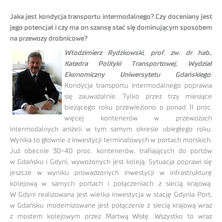
Jaka jest kondycja transportu intermodalnego? Czy doceniany jest
jego potencjał i czy ma on szansę stać się dominującym sposobem
na przewozy drobnicowe?
Włodzimierz Rydzkowski, prof. zw. dr hab.,
Katedra Polityki Transportowej, Wydział
Ekonomiczny Uniwersytetu Gdańskiego
:
Kondycja transportu intermodalnego poprawia
się zauważalnie. Tylko przez trzy miesiące
bieżącego roku przewieziono o ponad 11 proc.
więcej kontenerów w przewozach
intermodalnych aniżeli w tym samym okresie ubiegłego roku.
Wynika to głownie z inwestycji terminalowych w portach morskich.
Już obecnie 30-40 proc. kontenerów, trafiających do portów
w Gdańsku i Gdyni, wywożonych jest koleją. Sytuacja poprawi się
jeszcze w wyniku prowadzonych inwestycji w infrastrukturę
kolejową w samych portach i połączeniach z siecią krajową.
W Gdyni realizowana jest wielka inwestycja w stację Gdynia Port,
w Gdańsku modernizowane jest połączenie z siecią krajową wraz
z mostem kolejowym przez Martwą Wisłę. Wszystko to wraz