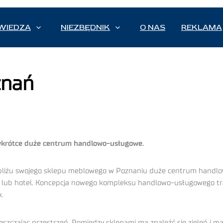
WIEDZA
NIEZBĘDNIK
O NAS
REKLAMA
znań
wkrótce duże centrum handlowo-usługowe.
liżu swojego sklepu meblowego w Poznaniu duże centrum handlowe,
 lub hotel. Koncepcja nowego kompleksu handlowo-usługowego traf
.
czając przestrzeń. Pomiędzy sklepami ma znaleźć się zieleń i mała