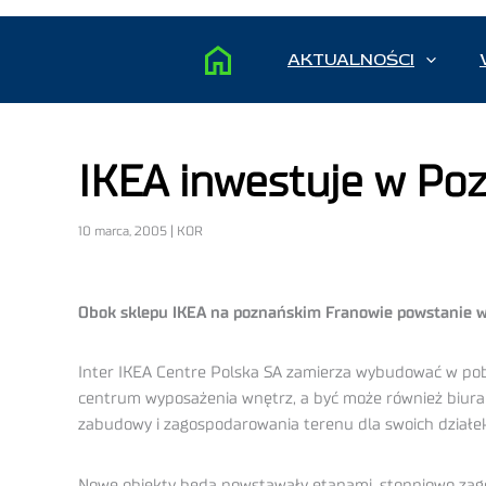
AKTUALNOŚCI
IKEA inwestuje w Po
10 marca, 2005 | KOR
Obok sklepu IKEA na poznańskim Franowie powstanie 
Inter IKEA Centre Polska SA zamierza wybudować w pob
centrum wyposażenia wnętrz, a być może również biura
zabudowy i zagospodarowania terenu dla swoich działek
Nowe obiekty będą powstawały etapami, stopniowo zagęsz