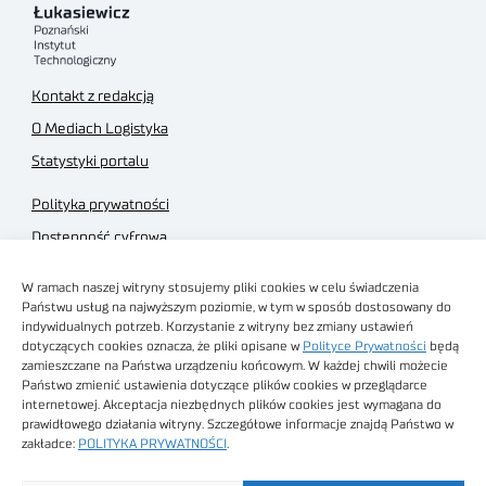
Kontakt z redakcją
O Mediach Logistyka
Statystyki portalu
Polityka prywatności
Dostępność cyfrowa
Regulamin Portalu
W ramach naszej witryny stosujemy pliki cookies w celu świadczenia
Regulamin sklepu
Państwu usług na najwyższym poziomie, w tym w sposób dostosowany do
indywidualnych potrzeb. Korzystanie z witryny bez zmiany ustawień
dotyczących cookies oznacza, że pliki opisane w
Polityce Prywatności
będą
zamieszczane na Państwa urządzeniu końcowym. W każdej chwili możecie
Państwo zmienić ustawienia dotyczące plików cookies w przeglądarce
internetowej. Akceptacja niezbędnych plików cookies jest wymagana do
Obrazy stockowe
prawidłowego działania witryny. Szczegółowe informacje znajdą Państwo w
autorstwa
zakładce:
POLITYKA PRYWATNOŚCI
.