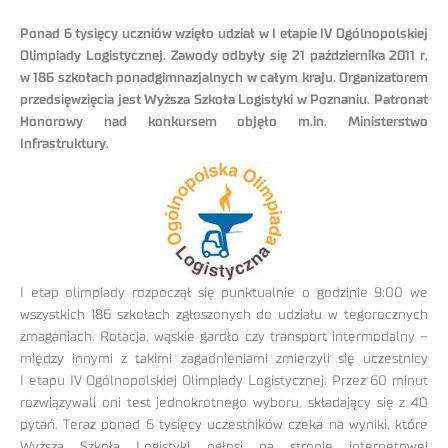
Ponad 6 tysięcy uczniów wzięło udział w I etapie IV Ogólnopolskiej
Olimpiady Logistycznej. Zawody odbyły się 21 października 2011 r.
w 186 szkołach ponadgimnazjalnych w całym kraju. Organizatorem
przedsięwzięcia jest Wyższa Szkoła Logistyki w Poznaniu. Patronat
Honorowy nad konkursem objęło m.in. Ministerstwo
Infrastruktury.
I etap olimpiady rozpoczął się punktualnie o godzinie 9:00 we
wszystkich 186 szkołach zgłoszonych do udziału w tegorocznych
zmaganiach. Rotacja, wąskie gardło czy transport intermodalny –
między innymi z takimi zagadnieniami zmierzyli się uczestnicy
I etapu IV Ogólnopolskiej Olimpiady Logistycznej. Przez 60 minut
rozwiązywali oni test jednokrotnego wyboru, składający się z 40
pytań. Teraz ponad 6 tysięcy uczestników czeka na wyniki, które
Wyższa Szkoła Logistyki ogłosi na stronie internetowej