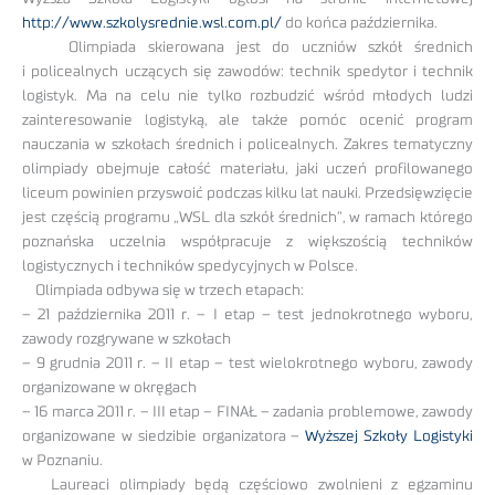
http://www.szkolysrednie.wsl.com.pl/
do końca października.
Olimpiada skierowana jest do uczniów szkół średnich
i policealnych uczących się zawodów: technik spedytor i technik
logistyk. Ma na celu nie tylko rozbudzić wśród młodych ludzi
zainteresowanie logistyką, ale także pomóc ocenić program
nauczania w szkołach średnich i policealnych. Zakres tematyczny
olimpiady obejmuje całość materiału, jaki uczeń profilowanego
liceum powinien przyswoić podczas kilku lat nauki. Przedsięwzięcie
jest częścią programu „WSL dla szkół średnich”, w ramach którego
poznańska uczelnia współpracuje z większością techników
logistycznych i techników spedycyjnych w Polsce.
Olimpiada odbywa się w trzech etapach:
– 21 października 2011 r. – I etap – test jednokrotnego wyboru,
zawody rozgrywane w szkołach
– 9 grudnia 2011 r. – II etap – test wielokrotnego wyboru, zawody
organizowane w okręgach
– 16 marca 2011 r. – III etap – FINAŁ – zadania problemowe, zawody
organizowane w siedzibie organizatora –
Wyższej Szkoły Logistyki
w Poznaniu.
Laureaci olimpiady będą częściowo zwolnieni z egzaminu