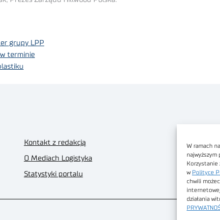
ter grupy LPP
 w terminie
lastiku
Kontakt z redakcją
W ramach nas
najwyższym 
O Mediach Logistyka
Korzystanie 
w
Polityce P
Statystyki portalu
chwili możec
internetowe
działania wi
PRYWATNOŚ