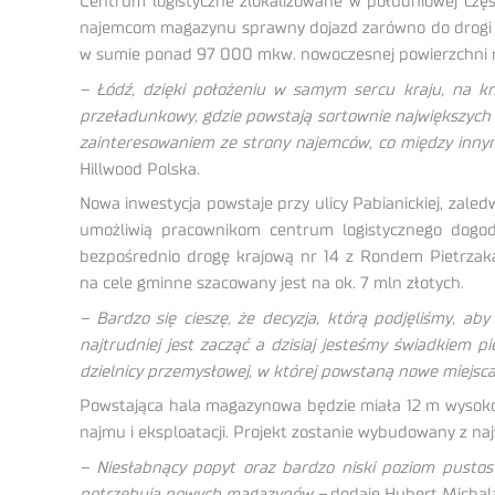
Centrum logistyczne zlokalizowane w południowej częś
najemcom magazynu sprawny dojazd zarówno do drogi eksp
w sumie ponad 97 000 mkw. nowoczesnej powierzchni 
– Łódź, dzięki położeniu w samym sercu kraju, na krz
przeładunkowy, gdzie powstają sortownie największych 
zainteresowaniem ze strony najemców, co między innym
Hillwood Polska.
Nowa inwestycja powstaje przy ulicy Pabianickiej, zal
umożliwią pracownikom centrum logistycznego dogo
bezpośrednio drogę krajową nr 14 z Rondem Pietrzaka.
na cele gminne szacowany jest na ok. 7 mln złotych.
– Bardzo się cieszę, że decyzja, którą podjęliśmy, ab
najtrudniej jest zacząć a dzisiaj jesteśmy świadkiem 
dzielnicy przemysłowej, w której powstaną nowe miejsc
Powstająca hala magazynowa będzie miała 12 m wysokoś
najmu i eksploatacji. Projekt zostanie wybudowany z na
– Niesłabnący popyt oraz bardzo niski poziom pustost
potrzebują nowych magazynów –
dodaje Hubert Michala