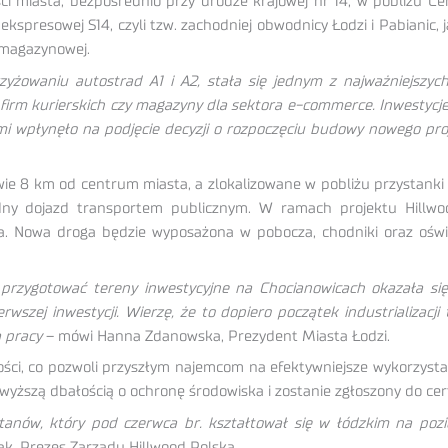
ci miasta, bezpośrednio przy drodze krajowej nr 14, w pobliżu C
resowej S14, czyli tzw. zachodniej obwodnicy Łodzi i Pabianic, j
magazynowej.
yżowaniu autostrad A1 i A2, stała się jednym z najważniejszych
firm kurierskich czy magazyny dla sektora e-commerce. Inwestycj
i wpłynęło na podjęcie decyzji o rozpoczęciu budowy nowego pro
edwie 8 km od centrum miasta, a zlokalizowane w pobliżu przystank
dny dojazd transportem publicznym. W ramach projektu Hillwo
 Nowa droga będzie wyposażona w pobocza, chodniki oraz oświetl
y przygotować tereny inwestycyjne na Chocianowicach okazała się
pierwszej inwestycji. Wierzę, że to dopiero początek industrializ
a pracy
– mówi Hanna Zdanowska, Prezydent Miasta Łodzi.
ci, co pozwoli przyszłym najemcom na efektywniejsze wykorzysta
jwyższą dbałością o ochronę środowiska i zostanie zgłoszony do cer
anów, który pod czerwca br. kształtował się w łódzkim na poziom
k, Prezes Zarządu Hillwood Polska.