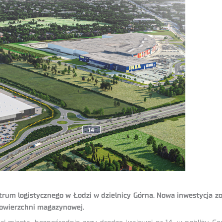
rum logistycznego w Łodzi w dzielnicy Górna. Nowa inwestycja zo
powierzchni magazynowej.