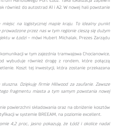
entrum Handlowego Port Łódź. Taka lokalizacja zapewni
ak również do autostrad A1 i A2. W nowej hali powstanie
 miejsc na logistycznej mapie kraju. To idealny punkt
e prowadzone przez nas w tym regionie cieszą się dużym
jektu w Łodzi
– mówi Hubert Michalak, Prezes Zarządu
i komunikacji w tym zajezdnia tramwajowa Chocianowice,
od wybuduje również drogę z rondem, które połączą
enie. Koszt tej inwestycji, która zostanie przekazana
 słuszna. Dziękuję firmie Hillwood za zaufanie. Zawsze
acji tego fragmentu miasta a tym samym powstania nowej
nie powierzchni składowania oraz na obniżenie kosztów
tyfikacji w systemie BREEAM, na poziomie excellent.
ie 4,2 proc., jasno pokazują, że Łódź i okolice nadal