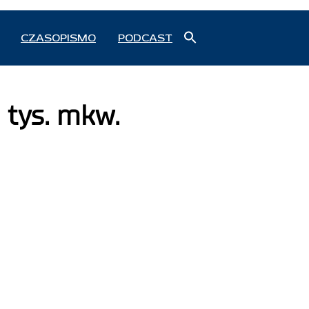
Search
CZASOPISMO
PODCAST
for:
Search Button
 tys. mkw.