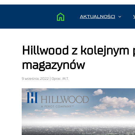
AKTUALNOŚCI
Hillwood z kolejnym 
magazynów
9 września, 2022 | Oprac. M.T.