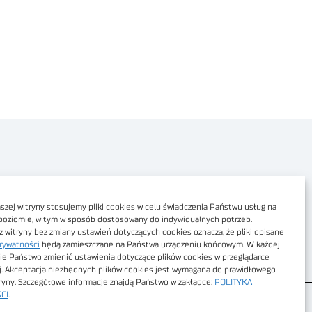
Polityka prywatności
Dostępność cyfrowa
zej witryny stosujemy pliki cookies w celu świadczenia Państwu usług na
poziomie, w tym w sposób dostosowany do indywidualnych potrzeb.
Regulamin Portalu
z witryny bez zmiany ustawień dotyczących cookies oznacza, że pliki opisane
rywatności
będą zamieszczane na Państwa urządzeniu końcowym. W każdej
Regulamin sklepu
ie Państwo zmienić ustawienia dotyczące plików cookies w przeglądarce
j. Akceptacja niezbędnych plików cookies jest wymagana do prawidłowego
tryny. Szczegółowe informacje znajdą Państwo w zakładce:
POLITYKA
CI
.