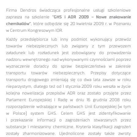
Firma Dendros świadcząca profesjonalne usługi szkoleniowe
zaprasza na szkolenie
"GHS i ADR 2009 – Nowe znakowanie
chemikaliów"
, które odbędzie się 20 kwietnia 2009 r. w Poznaniu
w Centrum Kongresowym IOR.
Każdy przedsiębiorca lub inny podmiot wykonujący przewóz
towarów niebezpiecznych lub związany z tym przewozem
załadunek lub rozładunek jest zobowiązany do prowadzenia
nadzoru wewnętrznego nad wykonywanymi czynnościami poprzez
wyznaczenie doradcy do spraw bezpieczeństwa w zakresie
transportu towarów niebezpiecznych. Przepisy dotyczące
transportu drogowego zmieniają się co dwa lata zawsze w roku
nieparzystym, dlatego też od 1 stycznia 2009 roku weszła w życie
kolejna nowelizacja przepisów ADR oraz zostało przyjęte przez
Parlament Europejskiej i Radę w dniu 16 grudnia 2008 roku
rozporządzenie wdrażające w państwach Unii Europejskiej (w tym
w Polsce) system GHS. Celem GHS jest zidentyfikowanie
i przekazanie informacji o zagrożeniach stwarzanych przez
substancje i mieszaniny chemiczne. Kryteria klasyfikacji zagrożeń
zostały zharmonizowane. Ujednolicone zostały także zwroty