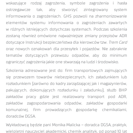
wskazujące rodzaj zagrożenia, symbole zagrożenia i hasła
ostrzegawcze tak, aby stworzyć zintegrowany system
informowania o zagrożeniach. GHS pozwoli na zharmonizowanie
elementów systemu informowania o zagrożeniach zawartych
w różnych istniejących dotychczas systemach. Podczas szkolenia
zostaną również omówione najważniejsze zmiany przepisów ADR
dotyczące Instrukcji bezpieczeństwa dla kierowców tzw.
Trem Card
oraz nowych oznakowań dla przesyłek i pojazdów. Nie zabraknie
tematów dotyczących przewozu odpadów, aby do minimum
ograniczyć zagrożenia jakie one stwarzają na ludzi i środowisko.
Szkolenia adresowane jest do: firm transportowych zajmujących
się przewozem towarów niebezpiecznych, ich załadunkiem lub
rozładunkiem (zarówno do kadry zarządzającej jak i magazynierów,
pakujących, dokonujących rozładunku i załadunku), służb BHP
zakładów pracy gdzie jest realizowany transport pod ADR,
zakładów zagospodarowania odpadów, zakładów gospodarki
komunalnej, firm prowadzących gospodarkę chemikaliami,
doradców DGSA.
Wykładowcą będzie pani Monika Malicka – doradca DGSA, praktyk,
wieloletni nauczyciel akademicki, chemik analityk, od ponad 10 lat