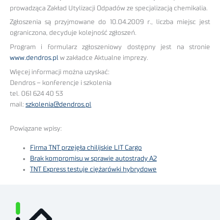
prowadząca Zakład Utylizacji Odpadów ze specjalizacją chemikalia.
Zgłoszenia są przyjmowane do 10.04.2009 r., liczba miejsc jest
ograniczona, decyduje kolejność zgłoszeń.
Program i formularz zgłoszeniowy dostępny jest na stronie
www.dendros.pl
w zakładce Aktualne imprezy.
Więcej informacji można uzyskać:
Dendros – konferencje i szkolenia
tel. 061 624 40 53
mail:
szkolenia@dendros.pl
Powiązane wpisy:
Firma TNT przejęła chilijskie LIT Cargo
Brak kompromisu w sprawie autostrady A2
TNT Express testuje ciężarówki hybrydowe