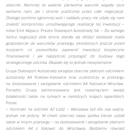
obecnie. Niemniej te właśnie pierwotne warunki wiązały ręce
zarówno nam, jak i stronie publicznej przez całe negocjacje.
Dlatego pomimo ogromnej woli i nakładu pracy nie udało się nam
znaleźć kompromisu umożliwiającego realizację tej inwestycji
–
mówi Emil Wąsacz, Prezes Stalexport Autostrady SA. –
Do samego
końca negocjacji obie strony starały się zbliżyć dzisiejsze realia
gospodarcze do warunków przetargu określonych jeszcze przed
kryzysem, co pozwoliłoby zapewnić inwestycji bezpieczne
finansowanie i jak najszybciej przystąpić do budowy tego
strategicznego odcinka. Okazało się to jednak niewykonalne.
Grupa Stalexport Autostrady zarządza obecnie płatnym odcinkiem
autostrady A4 Kraków-Katowice oraz uczestniczy w przetargu
na dostosowanie i zarządzanie odcinkiem A4 Katowice-Wrocław.
Ponadto Grupa zainteresowana jest rozwinięciem swojej
działalności także na rynkach w niektórych krajach sąsiedzkich
Polski.
– Kontrakt na odcinek A2 Łódź – Warszawa był dla nas ważny,
jednak nie jedyny. W chwili obecnej nasza spółka bierze udział
także w innym przetargu – na dostosowanie i zarządzanie płatnym
odcinkiem A4 z Katowic do Wrocławia. Będziemy również