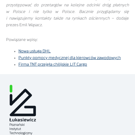
przystępować do przetargów na kolejne odcinki dróg płatnych
w Polsce i nie tylko w Polsce. Bacznie przyglądamy się
i nawiązujemy kontakty także na rynkach ościennych
– dodaje
prezes Emil Wąsacz.
Powiązane wpisy:
Nowa usługa DHL
Punkty pomocy medycznej dla kierowców zawodowych
Firma TNT przejęła chilijskie LIT Cargo