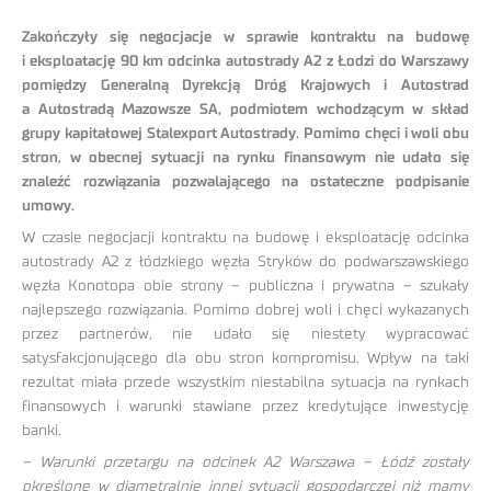
Zakończyły się negocjacje w sprawie kontraktu na budowę
i eksploatację 90 km odcinka autostrady A2 z Łodzi do Warszawy
pomiędzy Generalną Dyrekcją Dróg Krajowych i Autostrad
a Autostradą Mazowsze SA, podmiotem wchodzącym w skład
grupy kapitałowej Stalexport Autostrady. Pomimo chęci i woli obu
stron, w obecnej sytuacji na rynku finansowym nie udało się
znaleźć rozwiązania pozwalającego na ostateczne podpisanie
umowy.
W czasie negocjacji kontraktu na budowę i eksploatację odcinka
autostrady A2 z łódzkiego węzła Stryków do podwarszawskiego
węzła Konotopa obie strony – publiczna i prywatna – szukały
najlepszego rozwiązania. Pomimo dobrej woli i chęci wykazanych
przez partnerów, nie udało się niestety wypracować
satysfakcjonującego dla obu stron kompromisu. Wpływ na taki
rezultat miała przede wszystkim niestabilna sytuacja na rynkach
finansowych i warunki stawiane przez kredytujące inwestycję
banki.
– Warunki przetargu na odcinek A2 Warszawa – Łódź zostały
określone w diametralnie innej sytuacji gospodarczej niż mamy