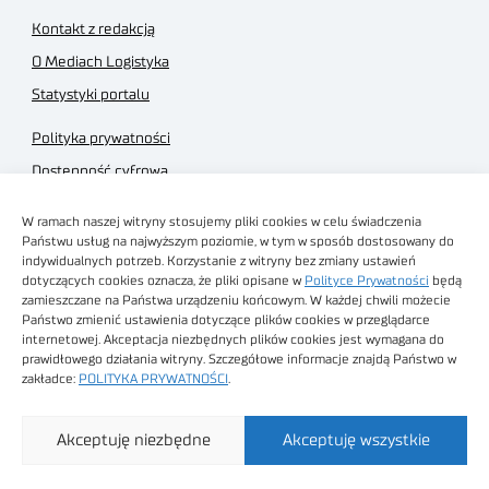
Kontakt z redakcją
O Mediach Logistyka
Statystyki portalu
Polityka prywatności
Dostępność cyfrowa
Regulamin Portalu
W ramach naszej witryny stosujemy pliki cookies w celu świadczenia
Regulamin sklepu
Państwu usług na najwyższym poziomie, w tym w sposób dostosowany do
indywidualnych potrzeb. Korzystanie z witryny bez zmiany ustawień
dotyczących cookies oznacza, że pliki opisane w
Polityce Prywatności
będą
zamieszczane na Państwa urządzeniu końcowym. W każdej chwili możecie
Państwo zmienić ustawienia dotyczące plików cookies w przeglądarce
internetowej. Akceptacja niezbędnych plików cookies jest wymagana do
Obrazy stockowe
prawidłowego działania witryny. Szczegółowe informacje znajdą Państwo w
autorstwa
zakładce:
POLITYKA PRYWATNOŚCI
.
Sieć Badawcza Łukasiewicz - Poznański Instytut
Akceptuję niezbędne
Akceptuję wszystkie
Technologiczny